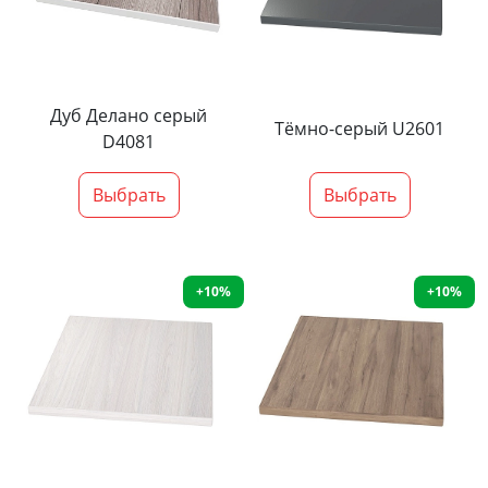
Дуб Делано серый
Тёмно-серый U2601
D4081
Выбрать
Выбрать
+10%
+10%