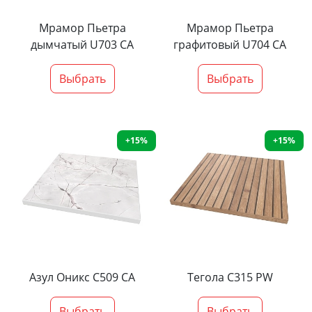
Мрамор Пьетра
Мрамор Пьетра
дымчатый U703 CA
графитовый U704 CA
Выбрать
Выбрать
+15%
+15%
Азул Оникс С509 СА
Тегола С315 PW
Выбрать
Выбрать