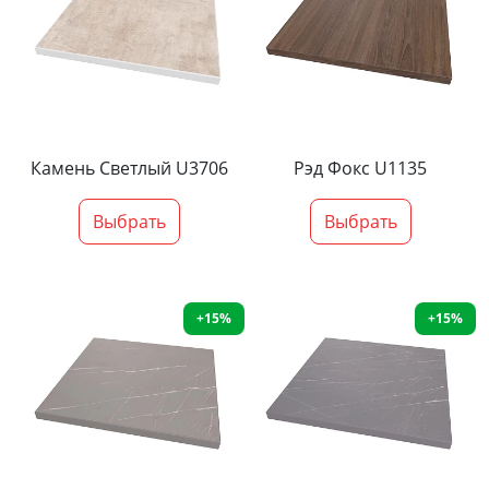
Камень Светлый U3706
Рэд Фокс U1135
Выбрать
Выбрать
+15%
+15%