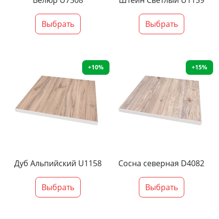
Велюр U7508
Штейн Светлый U1159
Выбрать
Выбрать
+10%
+15%
Дуб Альпийский U1158
Сосна северная D4082
Выбрать
Выбрать