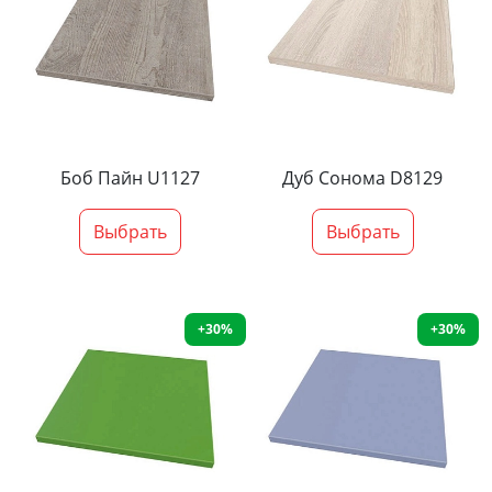
Боб Пайн U1127
Дуб Сонома D8129
Выбрать
Выбрать
+30%
+30%