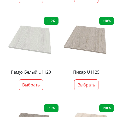
+10%
+10%
Рамух Белый U1120
Пикар U1125
Выбрать
Выбрать
+10%
+10%