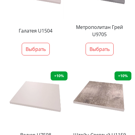
Метрополитан Грей
Галатея U1504
U9705
Выбрать
Выбрать
+10%
+10%