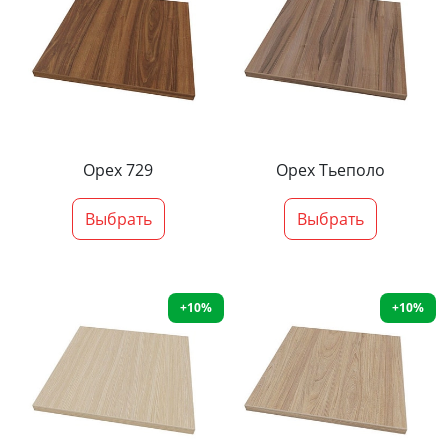
Орех 729
Орех Тьеполо
Выбрать
Выбрать
+10%
+10%