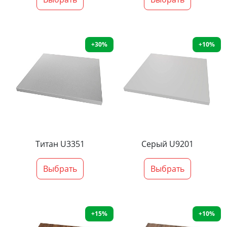
+30%
+10%
Титан U3351
Серый U9201
Выбрать
Выбрать
+15%
+10%