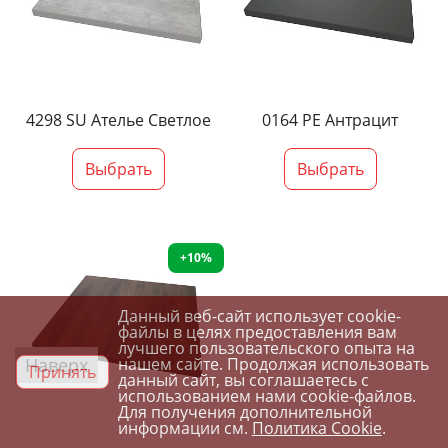
4298 SU Ателье Светлое
0164 PE Антрацит
Выбрать
Выбрать
+10%
Данный веб-сайт использует cookie-
файлы в целях предоставления вам
лучшего пользовательского опыта на
Наверх
нашем сайте. Продолжая использовать
Принять
данный сайт, вы соглашаетесь с
использованием нами cookie-файлов.
Для получения дополнительной
информации см.
Политика Cookie
.