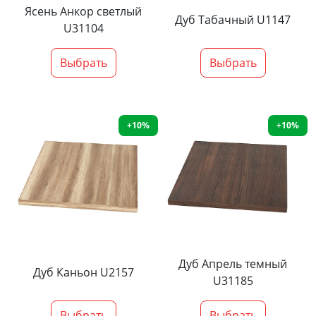
Ясень Анкор светлый
Дуб Табачный U1147
U31104
Выбрать
Выбрать
+10%
+10%
Дуб Апрель темный
Дуб Каньон U2157
U31185
Выбрать
Выбрать