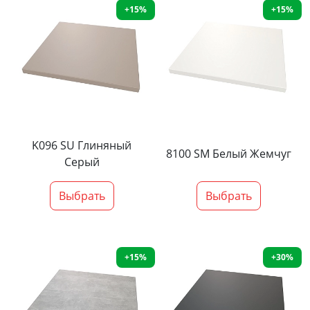
+15%
+15%
K096 SU Глиняный
8100 SM Белый Жемчуг
Серый
Выбрать
Выбрать
+15%
+30%