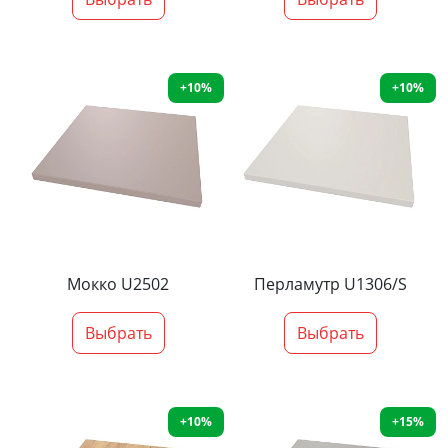
+10%
+10%
Мокко U2502
Перламутр U1306/S
Выбрать
Выбрать
+10%
+15%