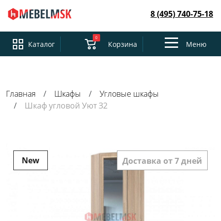
8 (495) 740-75-18
0
Toggle
Каталог
Корзина
Меню
navigation
Главная
Шкафы
Угловые шкафы
Шкаф угловой Уют З2
New
Доставка от 7 дней