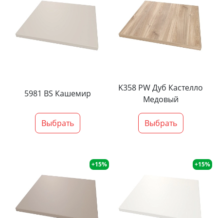
K358 PW Дуб Кастелло
5981 BS Кашемир
Медовый
Выбрать
Выбрать
+15%
+15%