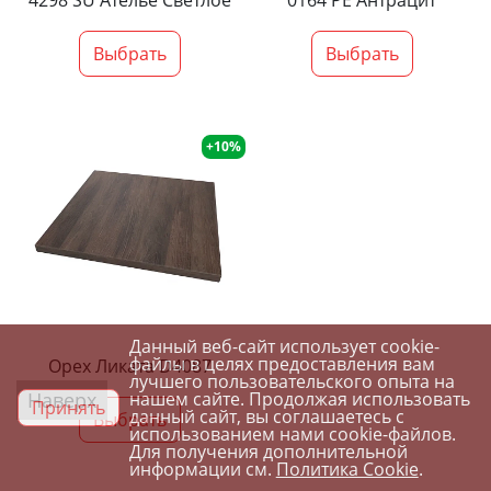
4298 SU Ателье Светлое
0164 PE Антрацит
Выбрать
Выбрать
+10%
Данный веб-сайт использует cookie-
файлы в целях предоставления вам
Орех Ликата D4087
лучшего пользовательского опыта на
Наверх
нашем сайте. Продолжая использовать
Принять
данный сайт, вы соглашаетесь с
Выбрать
использованием нами cookie-файлов.
Для получения дополнительной
информации см.
Политика Cookie
.