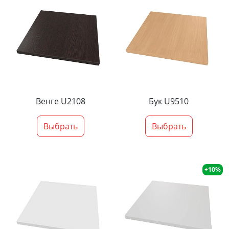
Венге U2108
Бук U9510
Выбрать
Выбрать
+10%