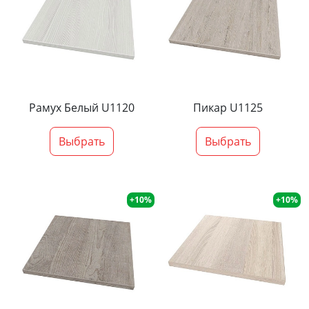
Рамух Белый U1120
Пикар U1125
Выбрать
Выбрать
+10%
+10%