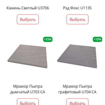
Камень Светлый U3706
Рэд Фокс U1135
Выбрать
Выбрать
+15%
+15%
Мрамор Пьетра
Мрамор Пьетра
дымчатый U703 CA
графитовый U704 CA
Выбрать
Выбрать