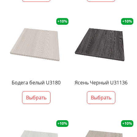
+10%
+10%
Бодега белый U3180
Ясень Черный U31136
Выбрать
Выбрать
+10%
+10%