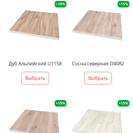
+10%
+15%
Дуб Альпийский U1158
Сосна северная D4082
Выбрать
Выбрать
+15%
+15%