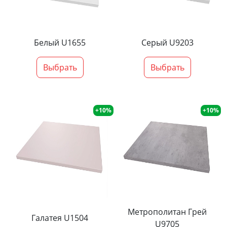
Белый U1655
Серый U9203
Выбрать
Выбрать
+10%
+10%
Метрополитан Грей
Галатея U1504
U9705