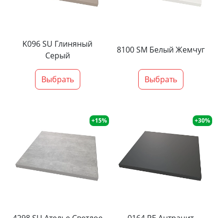
K096 SU Глиняный
8100 SM Белый Жемчуг
Серый
Выбрать
Выбрать
+15%
+30%