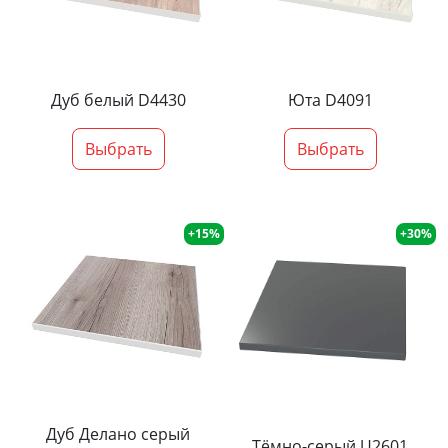
Дуб белый D4430
Юта D4091
Выбрать
Выбрать
+15%
+30%
Дуб Делано серый
Тёмно-серый U2601