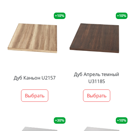
+10%
+10%
Дуб Апрель темный
Дуб Каньон U2157
U31185
Выбрать
Выбрать
+30%
+10%