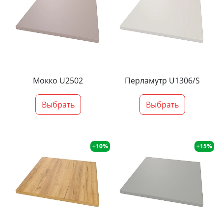
Мокко U2502
Перламутр U1306/S
Выбрать
Выбрать
+10%
+15%