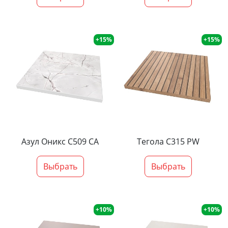
+15%
+15%
Азул Оникс С509 СА
Тегола С315 PW
Выбрать
Выбрать
+10%
+10%