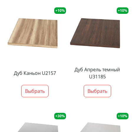
+10%
+10%
Дуб Апрель темный
Дуб Каньон U2157
U31185
Выбрать
Выбрать
+30%
+10%