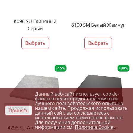
K096 SU Глиняный
8100 SM Белый Жемчуг
Серый
Выбрать
Выбрать
+15%
+30%
Данный веб-сайт использует cookie-
файлы в целях предоставления вам
лучшего пользовательского опыта на
Наверх
нашем сайте. Продолжая использовать
Принять
данный сайт, вы соглашаетесь с
использованием нами cookie-файлов.
Для получения дополнительной
информации см.
Политика Cookie
.
4298 SU Ателье Светлое
0164 PE Антрацит