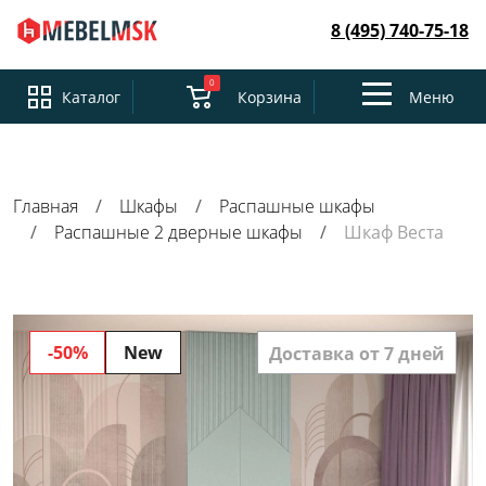
8 (495) 740-75-18
0
Toggle
Каталог
Корзина
Меню
navigation
Главная
Шкафы
Распашные шкафы
Распашные 2 дверные шкафы
Шкаф Веста
-50%
New
Доставка от 7 дней