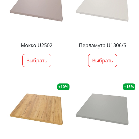
Мокко U2502
Перламутр U1306/S
Выбрать
Выбрать
+10%
+15%