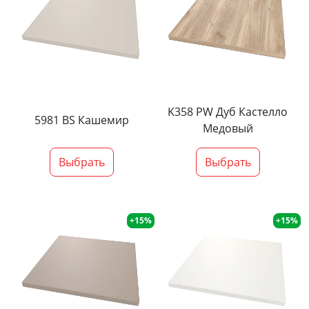
K358 PW Дуб Кастелло
5981 BS Кашемир
Медовый
Выбрать
Выбрать
+15%
+15%