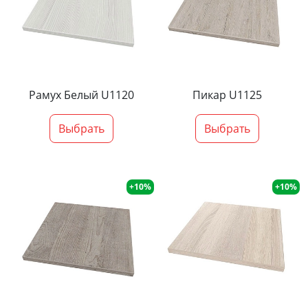
Рамух Белый U1120
Пикар U1125
Выбрать
Выбрать
+10%
+10%