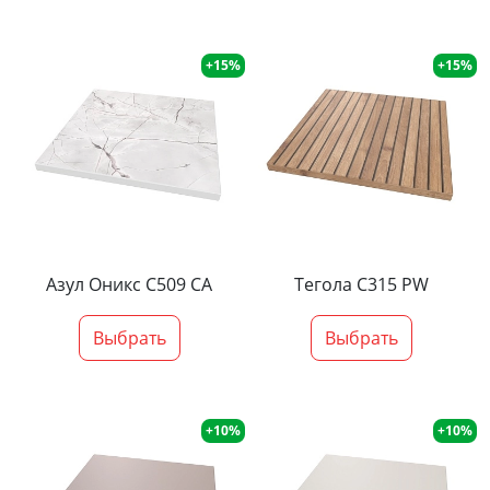
+15%
+15%
Азул Оникс С509 СА
Тегола С315 PW
Выбрать
Выбрать
+10%
+10%