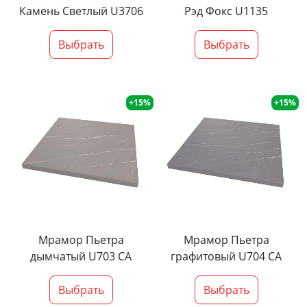
Камень Светлый U3706
Рэд Фокс U1135
Выбрать
Выбрать
+15%
+15%
Мрамор Пьетра
Мрамор Пьетра
дымчатый U703 CA
графитовый U704 CA
Выбрать
Выбрать