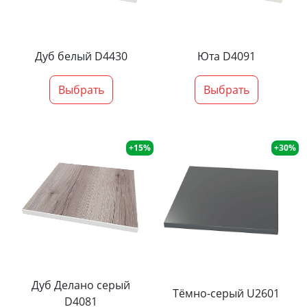
Дуб белый D4430
Юта D4091
Выбрать
Выбрать
+15%
+30%
Дуб Делано серый
Тёмно-серый U2601
D4081