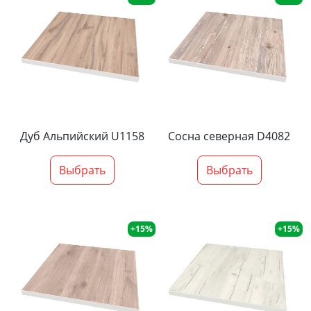
Дуб Альпийский U1158
Сосна северная D4082
Выбрать
Выбрать
+15%
+15%