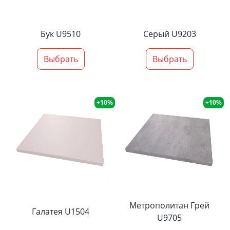
Бук U9510
Серый U9203
Выбрать
Выбрать
+10%
+10%
Метрополитан Грей
Галатея U1504
U9705