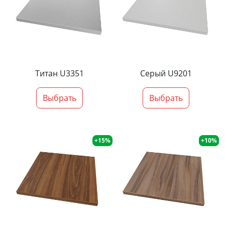
Титан U3351
Серый U9201
Выбрать
Выбрать
+15%
+10%