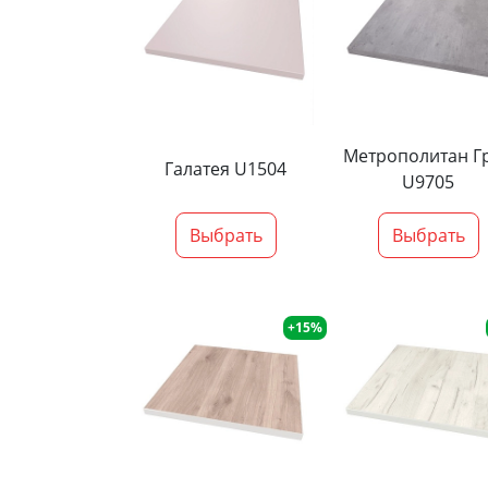
Метрополитан Г
Галатея U1504
U9705
Выбрать
Выбрать
+15%