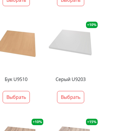
+10%
Бук U9510
Серый U9203
Выбрать
Выбрать
+10%
+15%