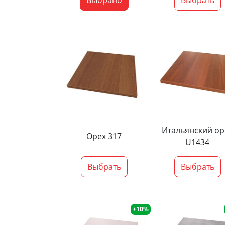
Итальянский ор
Орех 317
U1434
Выбрать
Выбрать
+10%