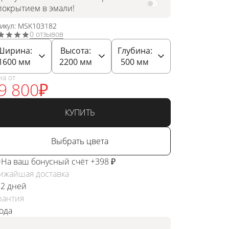
покрытием в эмали!
тикул: MSK103182
0 отзывов
Ширина:
Высота:
Глубина:
1600
мм
2200
мм
500
мм
на от
9 800
₽
КУПИТЬ
Выбрать цвета
На ваш бонусный счёт +398 ₽
ижайшая доставка
 2 дней
рантия
года