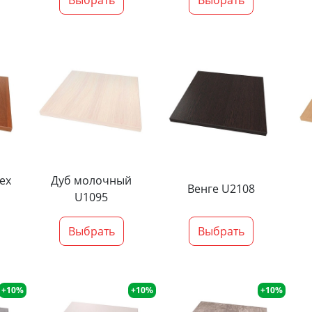
ех
Дуб молочный
Венге U2108
U1095
Выбрать
Выбрать
+10%
+10%
+10%