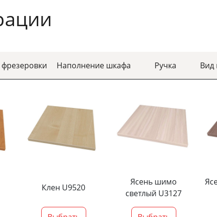
рации
 фрезеровки
Наполнение шкафа
Ручка
Вид
Ясень шимо
Яс
Клен U9520
светлый U3127
Выбрать
Выбрать