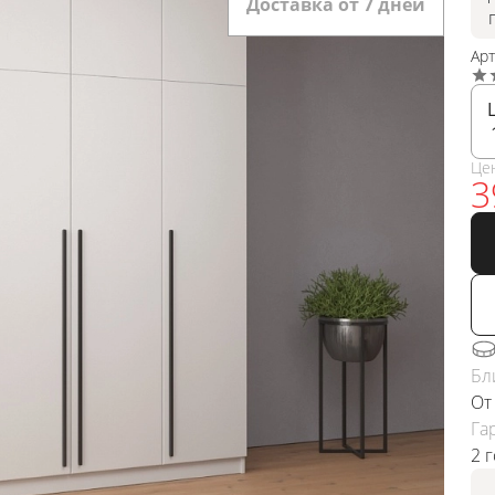
Доставка от 7 дней
Ар
Це
3
Бл
От
Га
2 