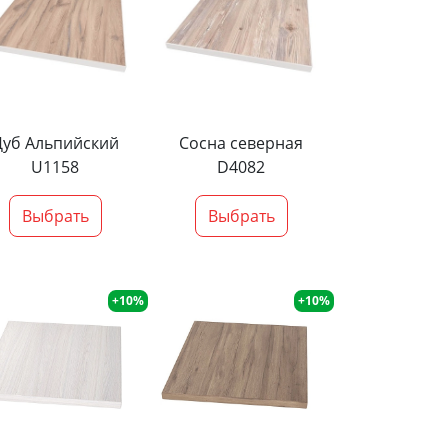
Дуб Альпийский
Сосна северная
U1158
D4082
Выбрать
Выбрать
+10%
+10%