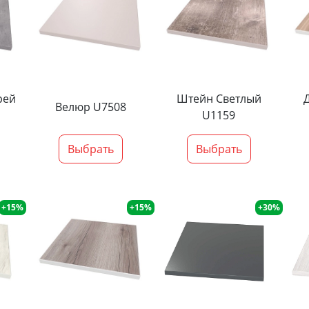
рей
Штейн Светлый
Велюр U7508
U1159
Выбрать
Выбрать
+15%
+15%
+30%