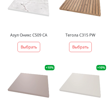
Азул Оникс С509 СА
Тегола С315 PW
Выбрать
Выбрать
+10%
+10%