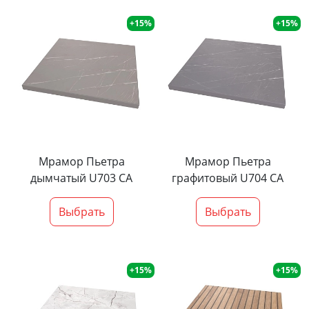
+15%
+15%
Мрамор Пьетра
Мрамор Пьетра
дымчатый U703 CA
графитовый U704 CA
Выбрать
Выбрать
+15%
+15%