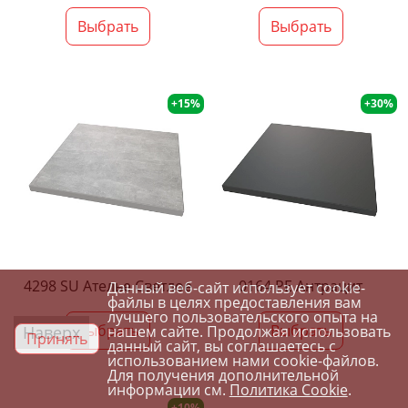
Выбрать
Выбрать
+15%
+30%
4298 SU Ателье Светлое
0164 PE Антрацит
Данный веб-сайт использует cookie-
файлы в целях предоставления вам
лучшего пользовательского опыта на
Выбрать
Выбрать
Наверх
нашем сайте. Продолжая использовать
Принять
данный сайт, вы соглашаетесь с
использованием нами cookie-файлов.
Для получения дополнительной
информации см.
Политика Cookie
.
+10%