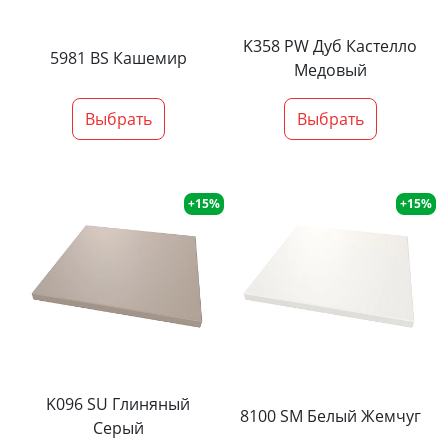
K358 PW Дуб Кастелло
5981 BS Кашемир
Медовый
Выбрать
Выбрать
+15%
+15%
K096 SU Глиняный
8100 SM Белый Жемчуг
Серый