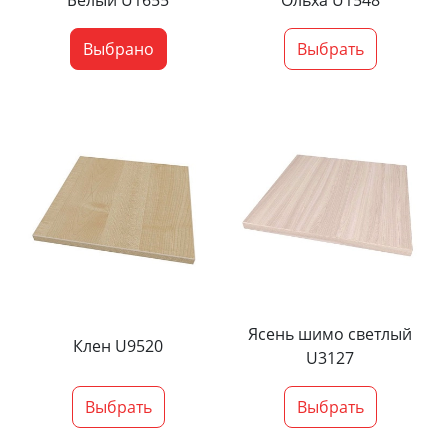
Белый U1655
Ольха U1548
Выбрано
Выбрать
Ясень шимо светлый
Клен U9520
U3127
Выбрать
Выбрать