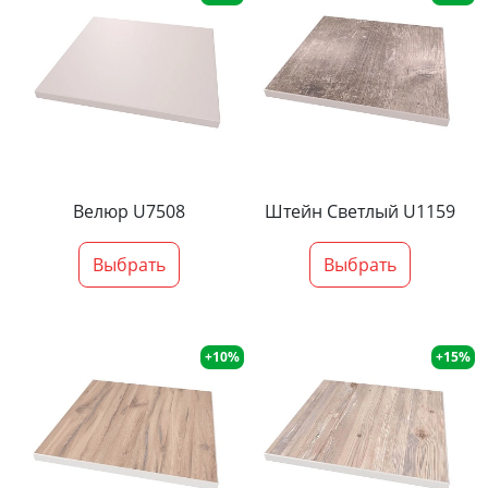
Велюр U7508
Штейн Светлый U1159
Выбрать
Выбрать
+10%
+15%