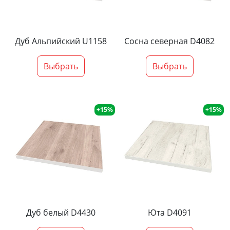
Дуб Альпийский U1158
Сосна северная D4082
Выбрать
Выбрать
+15%
+15%
Дуб белый D4430
Юта D4091