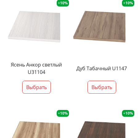
+10%
+10%
Ясень Анкор светлый
Дуб Табачный U1147
U31104
Выбрать
Выбрать
+10%
+10%