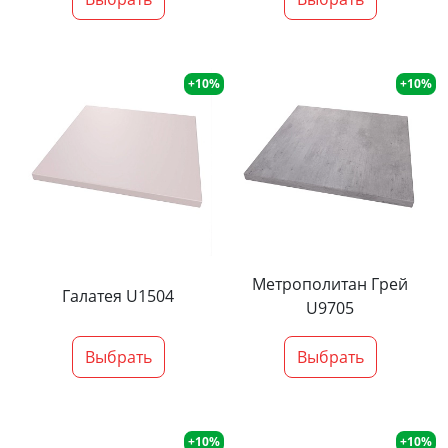
+10%
+10%
Метрополитан Грей
Галатея U1504
U9705
Выбрать
Выбрать
+10%
+10%