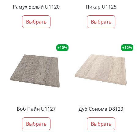
Рамух Белый U1120
Пикар U1125
Выбрать
Выбрать
+10%
+10%
Боб Пайн U1127
Дуб Сонома D8129
Выбрать
Выбрать