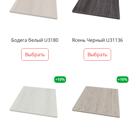
Бодега белый U3180
Ясень Черный U31136
Выбрать
Выбрать
+10%
+10%