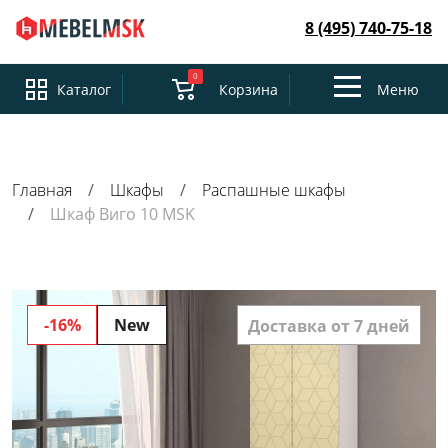
8 (495) 740-75-18
0
Toggle
Каталог
Корзина
Меню
navigation
Главная
Шкафы
Распашные шкафы
Шкаф Виго 10 MSK
-16%
New
Доставка от 7 дней