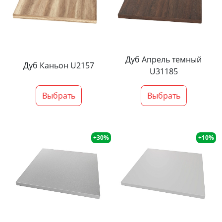
Дуб Апрель темный
Дуб Каньон U2157
U31185
Выбрать
Выбрать
+30%
+10%