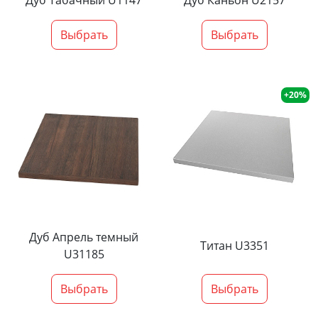
Дуб Табачный U1147
Дуб Каньон U2157
Выбрать
Выбрать
+20%
Дуб Апрель темный
Титан U3351
U31185
Выбрать
Выбрать