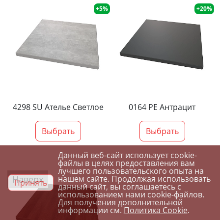
+5%
+20%
4298 SU Ателье Светлое
0164 PE Антрацит
Выбрать
Выбрать
Данный веб-сайт использует cookie-
файлы в целях предоставления вам
лучшего пользовательского опыта на
Наверх
нашем сайте. Продолжая использовать
Принять
данный сайт, вы соглашаетесь с
использованием нами cookie-файлов.
Для получения дополнительной
информации см.
Политика Cookie
.