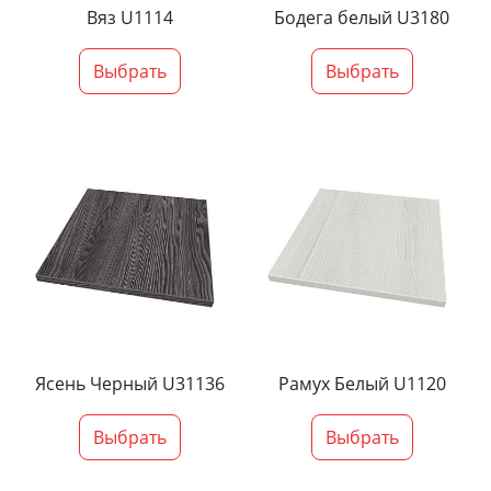
Вяз U1114
Бодега белый U3180
Выбрать
Выбрать
Ясень Черный U31136
Рамух Белый U1120
Выбрать
Выбрать