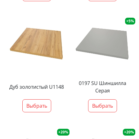
+5%
0197 SU Шиншилла
Дуб золотистый U1148
Серая
Выбрать
Выбрать
+20%
+20%