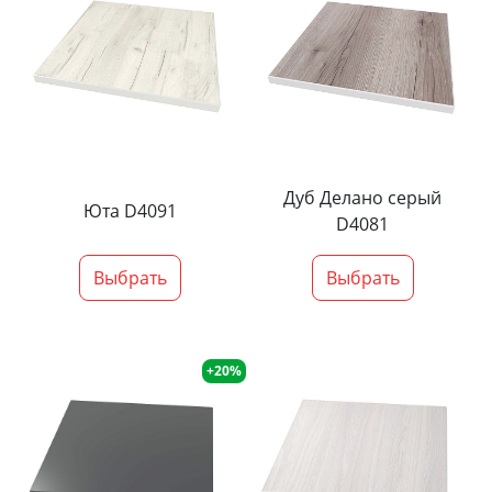
Дуб Делано серый
Юта D4091
D4081
Выбрать
Выбрать
+20%