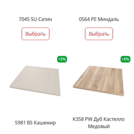
7045 SU Сатин
0564 PE Миндаль
Выбрать
Выбрать
+5%
+5%
K358 PW Дуб Кастелло
5981 BS Кашемир
Медовый