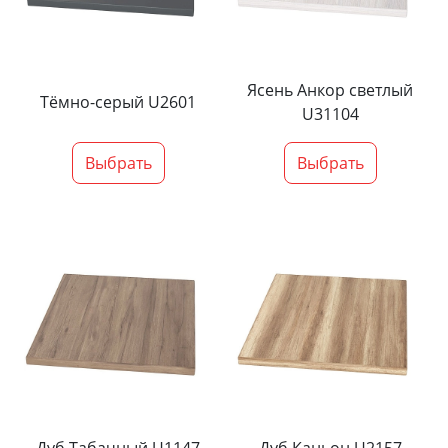
Ясень Анкор светлый
Тёмно-серый U2601
U31104
Выбрать
Выбрать