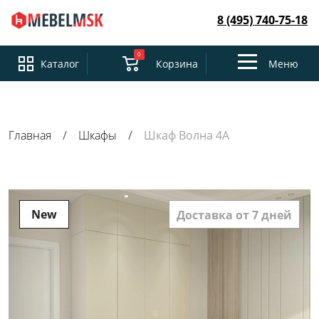
8 (495) 740-75-18
0
Toggle
Каталог
Корзина
Меню
navigation
Главная
Шкафы
Шкаф Волна 4А
New
Доставка от 7 дней