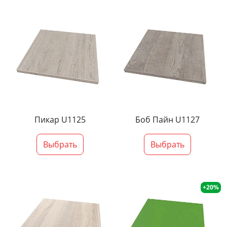
Пикар U1125
Боб Пайн U1127
Выбрать
Выбрать
+20%