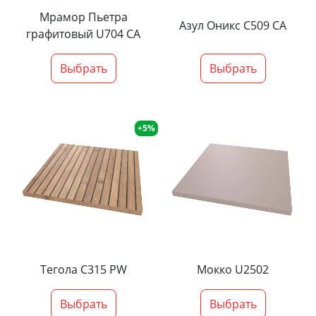
Мрамор Пьетра
Азул Оникс С509 СА
графитовый U704 CA
Выбрать
Выбрать
+5%
Тегола С315 PW
Мокко U2502
Выбрать
Выбрать