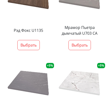
Мрамор Пьетра
Рэд Фокс U1135
дымчатый U703 CA
Выбрать
Выбрать
+5%
+5%