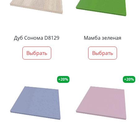
Дуб Сонома D8129
Мамба зеленая
Выбрать
Выбрать
+20%
+20%