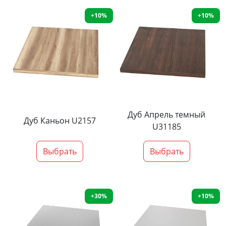
+10%
+10%
Дуб Апрель темный
Дуб Каньон U2157
U31185
Выбрать
Выбрать
+30%
+10%