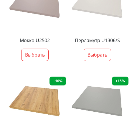
Мокко U2502
Перламутр U1306/S
Выбрать
Выбрать
+10%
+15%