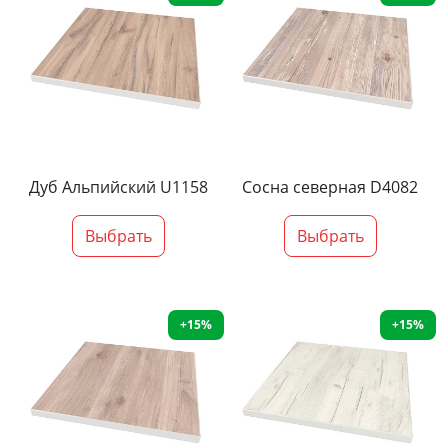
Дуб Альпийский U1158
Сосна северная D4082
Выбрать
Выбрать
+15%
+15%