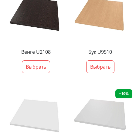
Венге U2108
Бук U9510
Выбрать
Выбрать
+10%