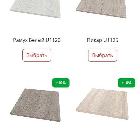
Рамух Белый U1120
Пикар U1125
Выбрать
Выбрать
+10%
+10%