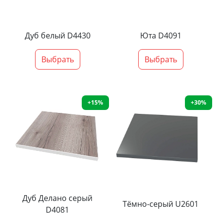
Дуб белый D4430
Юта D4091
Выбрать
Выбрать
+15%
+30%
Дуб Делано серый
Тёмно-серый U2601
D4081