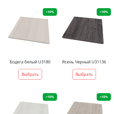
+10%
+10%
Бодега белый U3180
Ясень Черный U31136
Выбрать
Выбрать
+10%
+10%