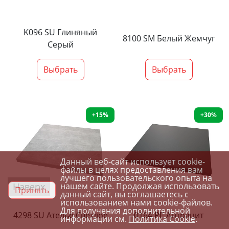
K096 SU Глиняный
8100 SM Белый Жемчуг
Серый
Выбрать
Выбрать
+15%
+30%
Данный веб-сайт использует cookie-
файлы в целях предоставления вам
лучшего пользовательского опыта на
Наверх
нашем сайте. Продолжая использовать
Принять
данный сайт, вы соглашаетесь с
использованием нами cookie-файлов.
Для получения дополнительной
4298 SU Ателье Светлое
0164 PE Антрацит
информации см.
Политика Cookie
.