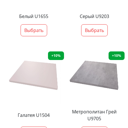
Белый U1655
Серый U9203
Выбрать
Выбрать
+10%
+10%
Метрополитан Грей
Галатея U1504
U9705