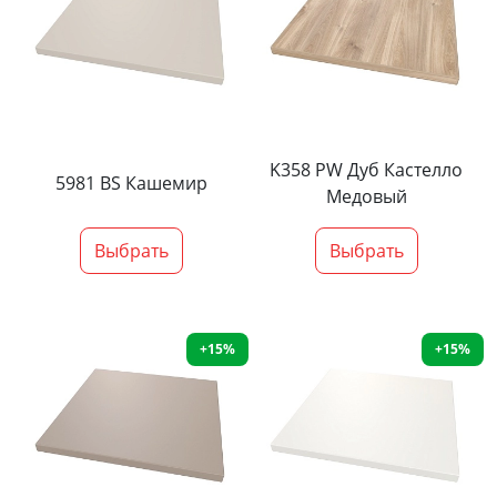
K358 PW Дуб Кастелло
5981 BS Кашемир
Медовый
Выбрать
Выбрать
+15%
+15%