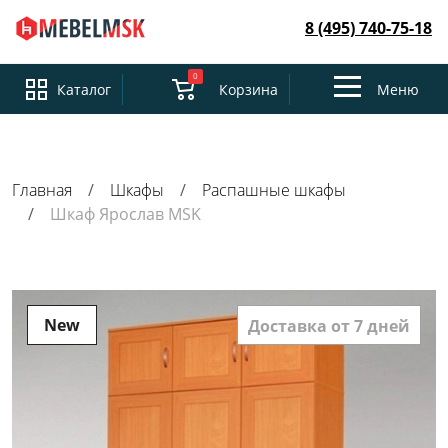
8 (495) 740-75-18
0
Toggle
Каталог
Корзина
Меню
navigation
Главная
Шкафы
Распашные шкафы
Шкаф Ярослав MSK
New
Доставка от 7 дней