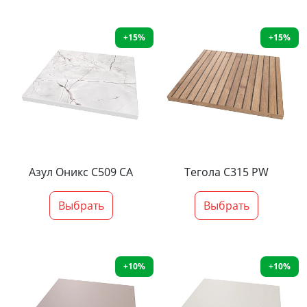
+15%
+15%
Азул Оникс С509 СА
Тегола С315 PW
Выбрать
Выбрать
+10%
+10%