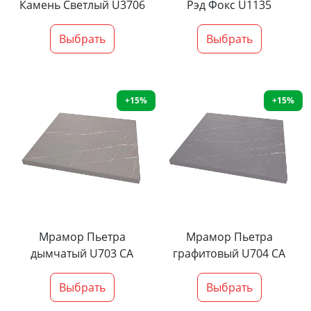
Камень Светлый U3706
Рэд Фокс U1135
Выбрать
Выбрать
+15%
+15%
Мрамор Пьетра
Мрамор Пьетра
дымчатый U703 CA
графитовый U704 CA
Выбрать
Выбрать