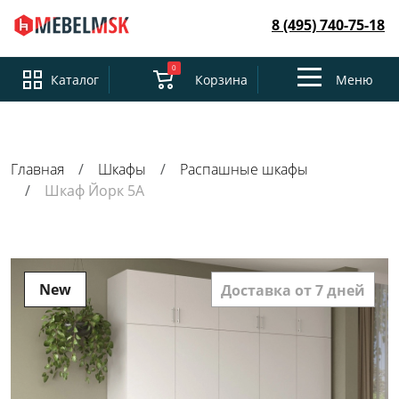
8 (495) 740-75-18
0
Toggle
Каталог
Корзина
Меню
navigation
Главная
Шкафы
Распашные шкафы
Шкаф Йорк 5А
New
Доставка от 7 дней