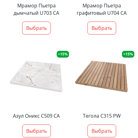
Мрамор Пьетра
Мрамор Пьетра
дымчатый U703 CA
графитовый U704 CA
Выбрать
Выбрать
+15%
+15%
Азул Оникс С509 СА
Тегола С315 PW
Выбрать
Выбрать