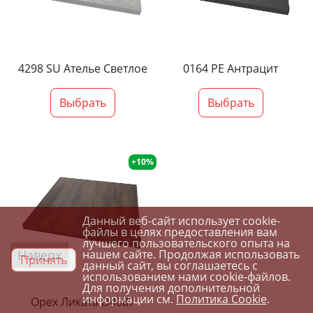
4298 SU Ателье Светлое
0164 PE Антрацит
Выбрать
Выбрать
+10%
Данный веб-сайт использует cookie-
файлы в целях предоставления вам
лучшего пользовательского опыта на
Наверх
нашем сайте. Продолжая использовать
Принять
данный сайт, вы соглашаетесь с
использованием нами cookie-файлов.
Для получения дополнительной
информации см.
Политика Cookie
.
Орех Ликата D4087