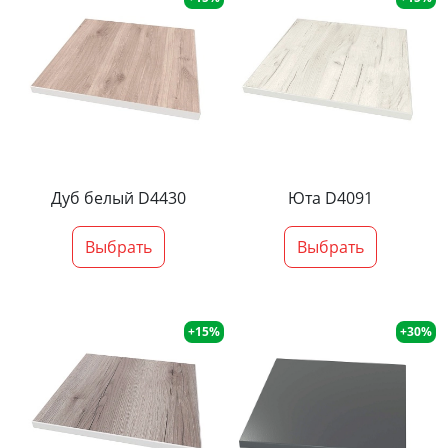
Дуб белый D4430
Юта D4091
Выбрать
Выбрать
+15%
+30%