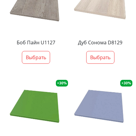
Боб Пайн U1127
Дуб Сонома D8129
Выбрать
Выбрать
+30%
+30%