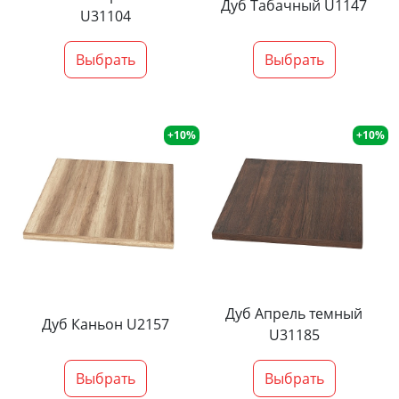
Дуб Табачный U1147
U31104
Выбрать
Выбрать
+10%
+10%
Дуб Апрель темный
Дуб Каньон U2157
U31185
Выбрать
Выбрать