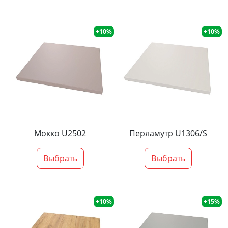
+10%
+10%
Мокко U2502
Перламутр U1306/S
Выбрать
Выбрать
+10%
+15%