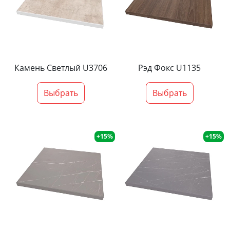
Камень Светлый U3706
Рэд Фокс U1135
Выбрать
Выбрать
+15%
+15%