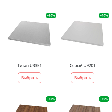
+30%
+10%
Титан U3351
Серый U9201
Выбрать
Выбрать
+15%
+10%