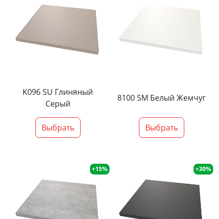
K096 SU Глиняный
8100 SM Белый Жемчуг
Серый
Выбрать
Выбрать
+15%
+30%