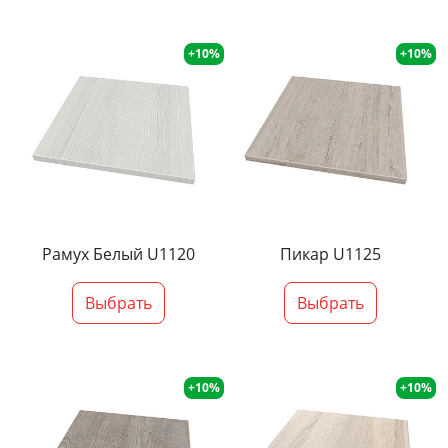
+10%
+10%
Рамух Белый U1120
Пикар U1125
Выбрать
Выбрать
+10%
+10%