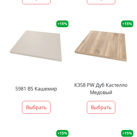
+15%
+15%
K358 PW Дуб Кастелло
5981 BS Кашемир
Медовый
Выбрать
Выбрать
+15%
+15%