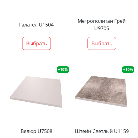
Метрополитан Грей
Галатея U1504
U9705
Выбрать
Выбрать
+10%
+10%
Велюр U7508
Штейн Светлый U1159