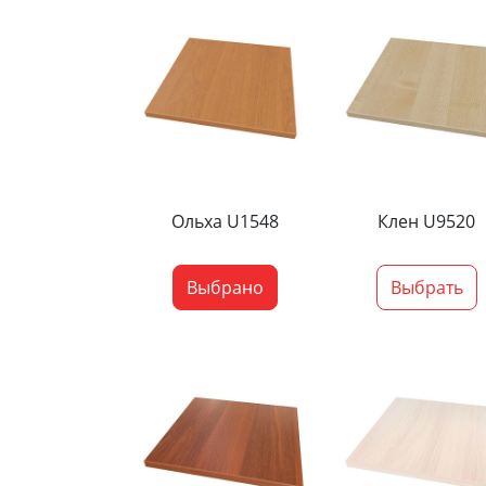
Ольха U1548
Клен U9520
Выбрано
Выбрать