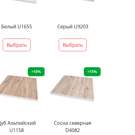
Белый U1655
Серый U9203
Выбрать
Выбрать
+10%
+15%
Дуб Альпийский
Сосна северная
U1158
D4082