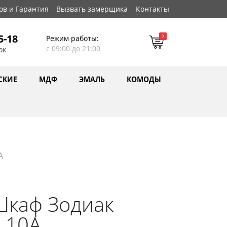
ов и Гарантия
Вызвать замерщика
Контакты
5-18
0
Режим работы:
с 09:00 до 21:00
ок
СКИЕ
МДФ
ЭМАЛЬ
КОМОДЫ
А
Шкаф Зодиак
.10А