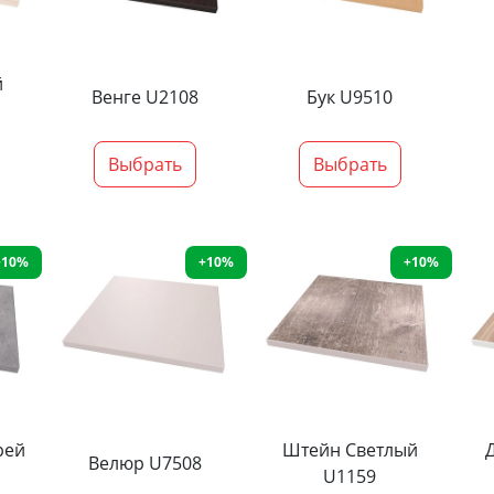
й
Венге U2108
Бук U9510
Выбрать
Выбрать
+10%
+10%
+10%
рей
Штейн Светлый
Велюр U7508
U1159