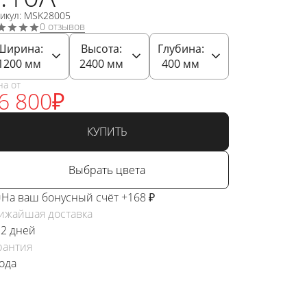
тикул: MSK28005
0 отзывов
Ширина:
Высота:
Глубина:
1200
мм
2400
мм
400
мм
на от
6 800
₽
КУПИТЬ
Выбрать цвета
На ваш бонусный счёт +168 ₽
ижайшая доставка
 2 дней
рантия
года