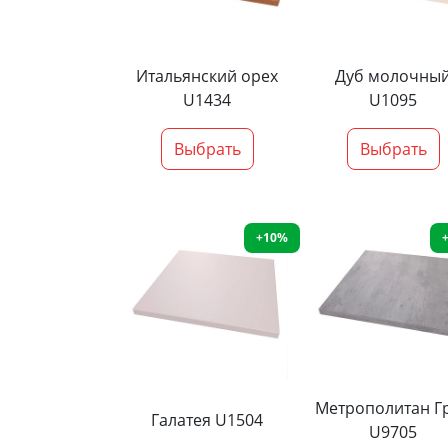
Итальянский орех
Дуб молочны
U1434
U1095
Выбрать
Выбрать
+10%
Метрополитан Г
Галатея U1504
U9705