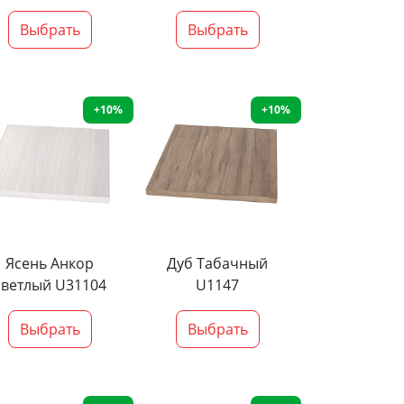
Выбрать
Выбрать
+10%
+10%
Ясень Анкор
Дуб Табачный
светлый U31104
U1147
Выбрать
Выбрать