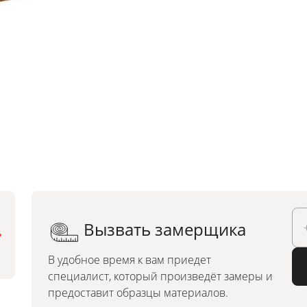
Вызвать замерщика
Можно заказать по
индивидуальным размерам
В удобное время к вам приедет
специалист, который произведёт замеры и
предоставит образцы материалов.