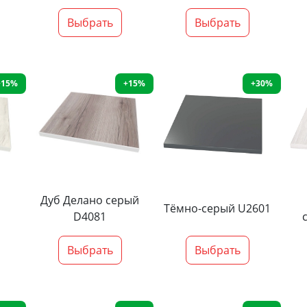
Выбрать
Выбрать
+15%
+15%
+30%
Дуб Делано серый
Тёмно-серый U2601
D4081
Выбрать
Выбрать