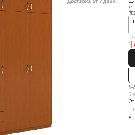
Доставка от 7 дней
Ар
Це
1
Бл
От
Га
2 