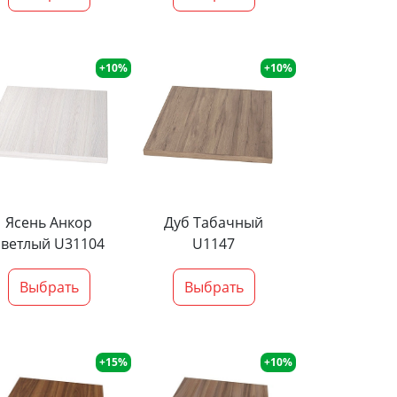
+10%
+10%
Ясень Анкор
Дуб Табачный
светлый U31104
U1147
Выбрать
Выбрать
+15%
+10%