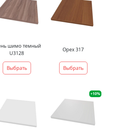
ень шимо темный
Орех 317
U3128
Выбрать
Выбрать
+10%