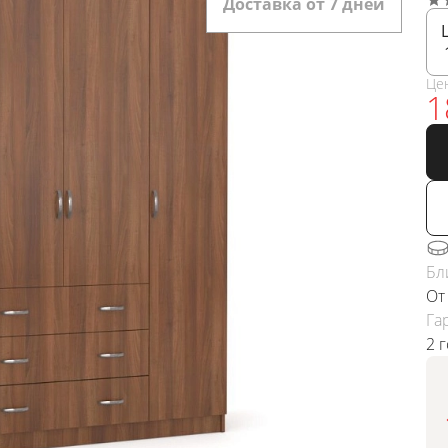
Доставка от 7 дней
Це
1
Бл
От
Га
2 