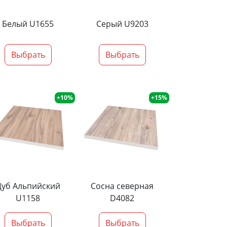
Белый U1655
Серый U9203
Выбрать
Выбрать
+10%
+15%
Дуб Альпийский
Сосна северная
U1158
D4082
Выбрать
Выбрать