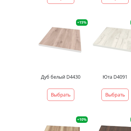
+15%
Дуб белый D4430
Юта D4091
Выбрать
Выбрать
+10%