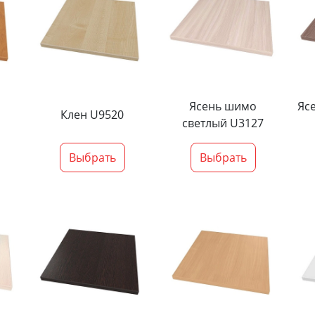
Ясень шимо
Яс
Клен U9520
светлый U3127
Выбрать
Выбрать