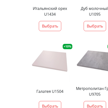
Итальянский орех
Дуб молочны
U1434
U1095
Выбрать
Выбрать
+10%
Метрополитан Г
Галатея U1504
U9705
Выбрать
Выбрать