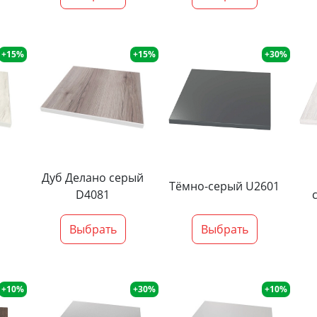
+15%
+15%
+30%
Дуб Делано серый
Тёмно-серый U2601
D4081
Выбрать
Выбрать
+10%
+30%
+10%