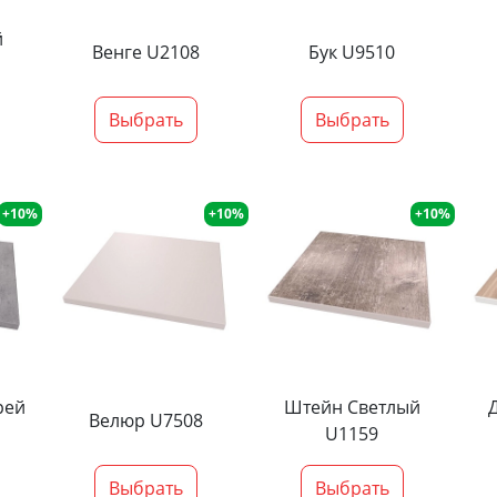
й
Венге U2108
Бук U9510
Выбрать
Выбрать
+10%
+10%
+10%
рей
Штейн Светлый
Велюр U7508
U1159
Выбрать
Выбрать