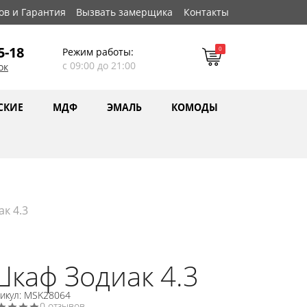
ов и Гарантия
Вызвать замерщика
Контакты
5-18
0
Режим работы:
с 09:00 до 21:00
ок
СКИЕ
МДФ
ЭМАЛЬ
КОМОДЫ
к 4.3
каф Зодиак 4.3
тикул: MSK28064
0 отзывов