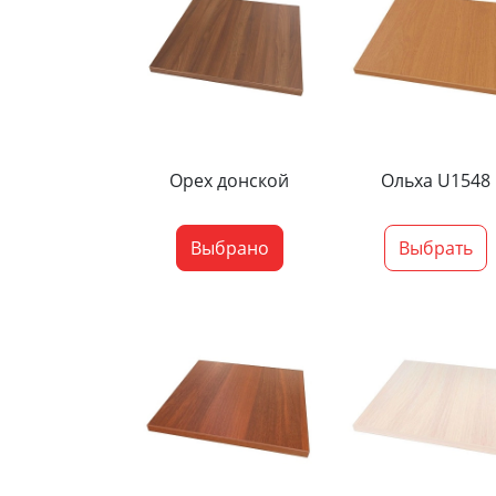
Орех донской
Ольха U1548
Выбрано
Выбрать