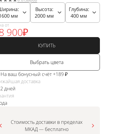
Ширина:
Высота:
Глубина:
1600
мм
2000
мм
400
мм
на от
8 900
₽
КУПИТЬ
Выбрать цвета
На ваш бонусный счёт +189 ₽
ижайшая доставка
 2 дней
рантия
года
Стоимость доставки в пределах
МКАД — бесплатно
инди