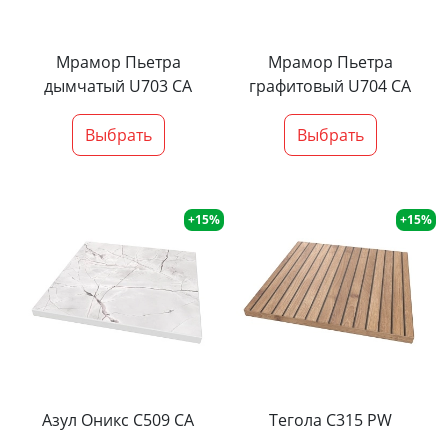
Мрамор Пьетра
Мрамор Пьетра
дымчатый U703 CA
графитовый U704 CA
Выбрать
Выбрать
+15%
+15%
Азул Оникс С509 СА
Тегола С315 PW