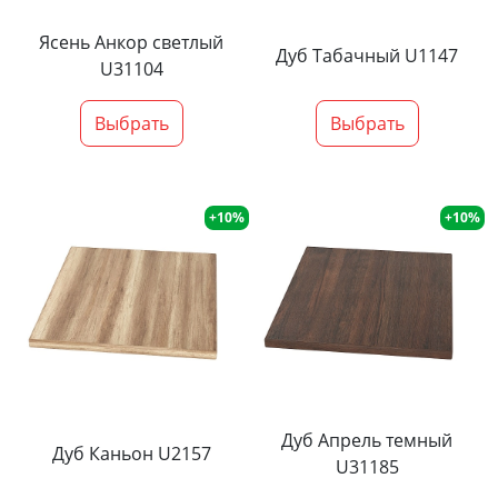
Ясень Анкор светлый
Дуб Табачный U1147
U31104
Выбрать
Выбрать
+10%
+10%
Дуб Апрель темный
Дуб Каньон U2157
U31185