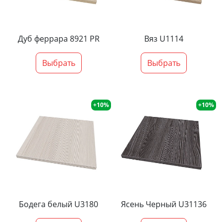
Дуб феррара 8921 PR
Вяз U1114
Выбрать
Выбрать
+10%
+10%
Бодега белый U3180
Ясень Черный U31136