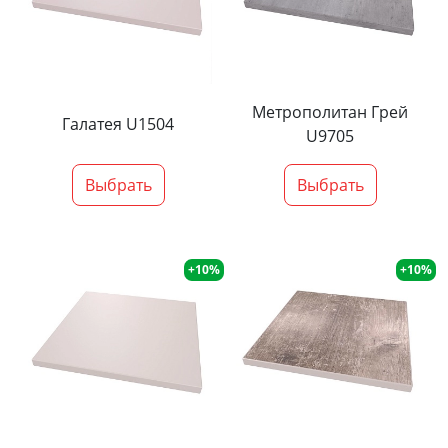
Метрополитан Грей
Галатея U1504
U9705
Выбрать
Выбрать
+10%
+10%