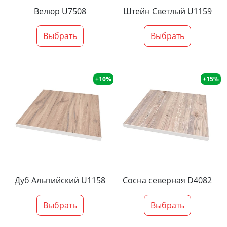
Велюр U7508
Штейн Светлый U1159
Выбрать
Выбрать
+10%
+15%
Дуб Альпийский U1158
Сосна северная D4082
Выбрать
Выбрать