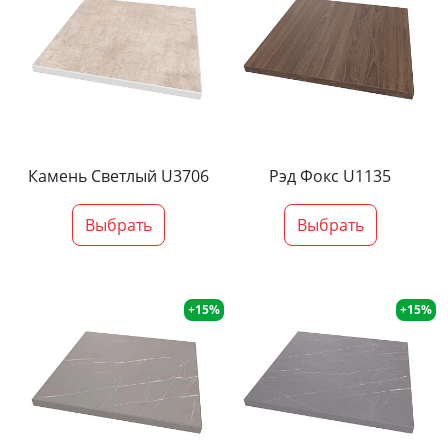
Камень Светлый U3706
Рэд Фокс U1135
Выбрать
Выбрать
+15%
+15%