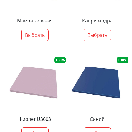
Мамба зеленая
Капри модра
Выбрать
Выбрать
+30%
+30%
Фиолет U3603
Синий