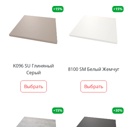
+15%
+15%
K096 SU Глиняный
8100 SM Белый Жемчуг
Серый
Выбрать
Выбрать
+15%
+30%