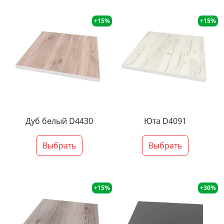
+15%
+15%
Дуб белый D4430
Юта D4091
Выбрать
Выбрать
+15%
+30%