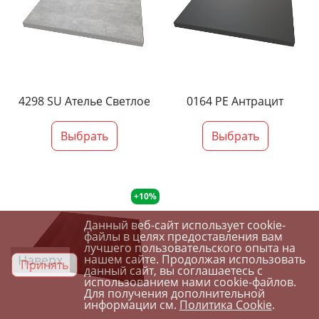
4298 SU Ателье Светлое
0164 PE Антрацит
Выбрать
Выбрать
+10%
Данный веб-сайт использует cookie-
файлы в целях предоставления вам
лучшего пользовательского опыта на
Наверх
нашем сайте. Продолжая использовать
Принять
данный сайт, вы соглашаетесь с
использованием нами cookie-файлов.
Для получения дополнительной
информации см.
Политика Cookie
.