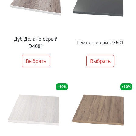
Дуб Делано серый
Тёмно-серый U2601
D4081
Выбрать
Выбрать
+10%
+10%