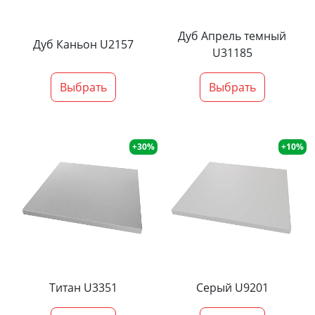
Дуб Апрель темный
Дуб Каньон U2157
U31185
Выбрать
Выбрать
+30%
+10%
Титан U3351
Серый U9201