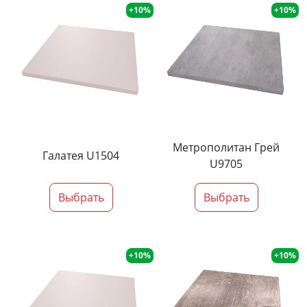
+10%
+10%
Метрополитан Грей
Галатея U1504
U9705
Выбрать
Выбрать
+10%
+10%