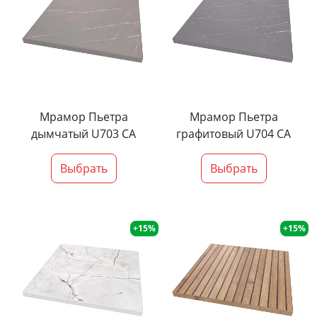
Мрамор Пьетра
Мрамор Пьетра
дымчатый U703 CA
графитовый U704 CA
Выбрать
Выбрать
+15%
+15%