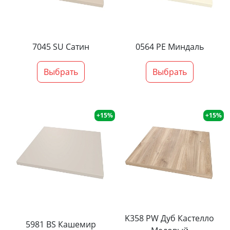
7045 SU Сатин
0564 PE Миндаль
Выбрать
Выбрать
+15%
+15%
K358 PW Дуб Кастелло
5981 BS Кашемир