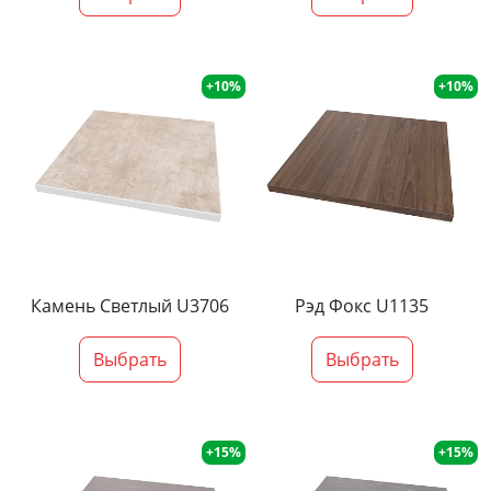
+10%
+10%
Камень Светлый U3706
Рэд Фокс U1135
Выбрать
Выбрать
+15%
+15%