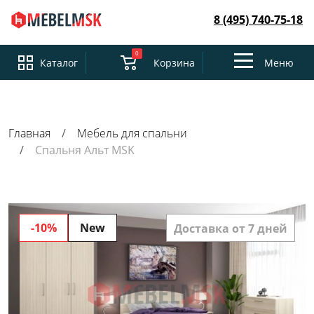
8 (495) 740-75-18
0
Toggle
Каталог
Корзина
Меню
navigation
Главная
Мебель для спальни
Спальня Альт MSK
-10%
New
Доставка от 7 дней