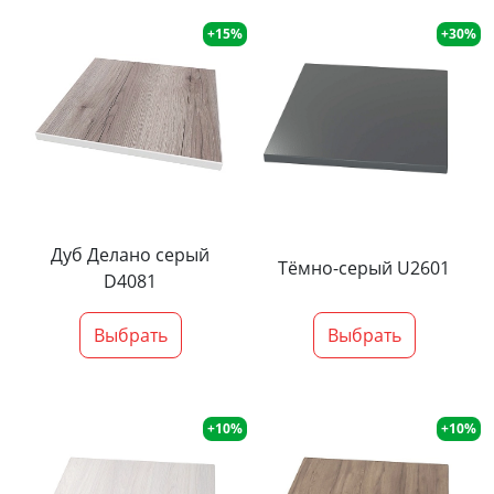
+15%
+30%
Дуб Делано серый
Тёмно-серый U2601
D4081
Выбрать
Выбрать
+10%
+10%