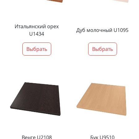
Итальянский орех
Дуб молочный U1095
U1434
Выбрать
Выбрать
Венге U2108
Бук U9510