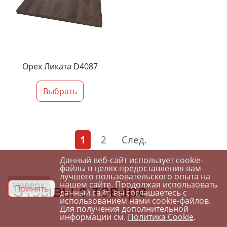
Орех Ликата D4087
Выбрать
1
2
След.
Данный веб-сайт использует cookie-
файлы в целях предоставления вам
лучшего пользовательского опыта на
Наверх
нашем сайте. Продолжая использовать
Отзывы о товаре
Принять
данный сайт, вы соглашаетесь с
использованием нами cookie-файлов.
Для получения дополнительной
информации см.
Политика Cookie
.