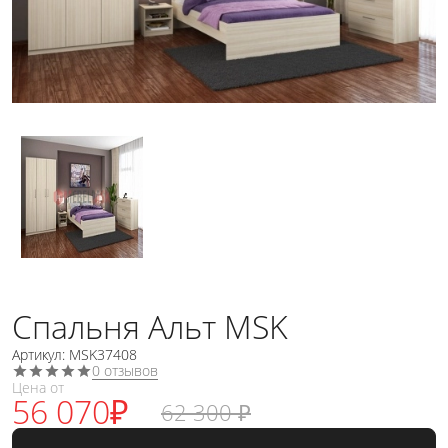
Спальня Альт MSK
Артикул: MSK37408
0 отзывов
Цена от
56 070
₽
62 300
₽