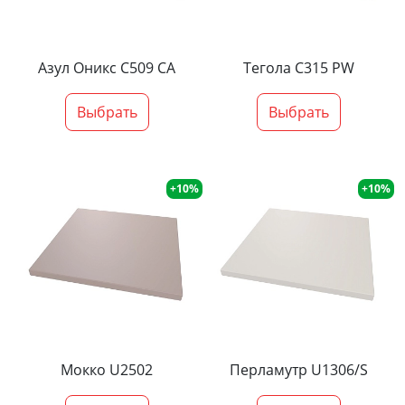
Азул Оникс С509 СА
Тегола С315 PW
Выбрать
Выбрать
+10%
+10%
Мокко U2502
Перламутр U1306/S