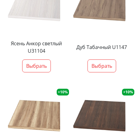
Ясень Анкор светлый
Дуб Табачный U1147
U31104
Выбрать
Выбрать
+10%
+10%