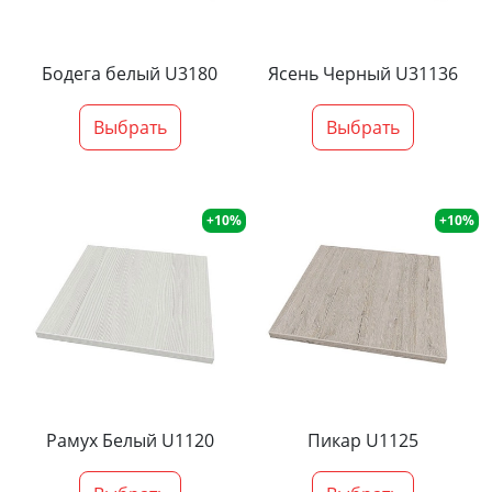
Бодега белый U3180
Ясень Черный U31136
Выбрать
Выбрать
+10%
+10%
Рамух Белый U1120
Пикар U1125