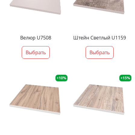
Велюр U7508
Штейн Светлый U1159
Выбрать
Выбрать
+10%
+15%