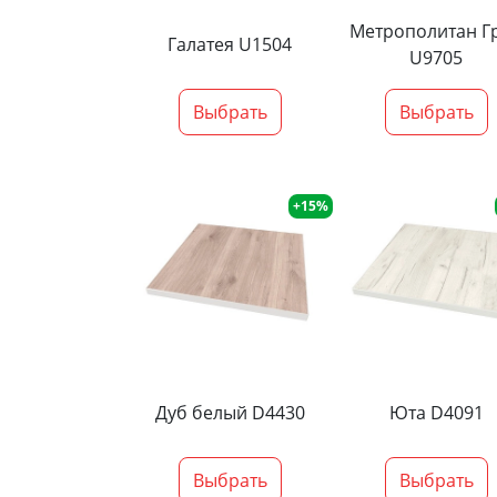
Метрополитан Г
Галатея U1504
U9705
Выбрать
Выбрать
+15%
Дуб белый D4430
Юта D4091
Выбрать
Выбрать