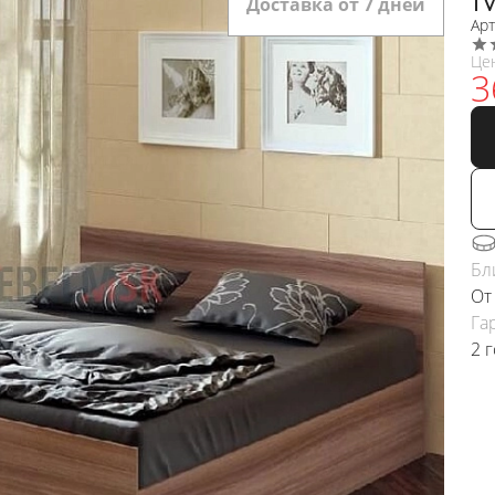
Доставка от 7 дней
Ар
Це
3
Бл
От
Га
2 