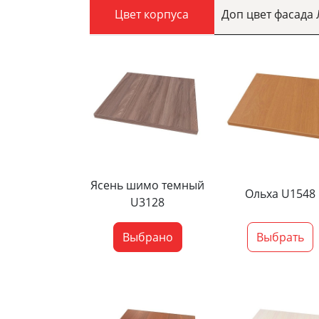
Цвет корпуса
Доп цвет фасада
Ясень шимо темный
Ольха U1548
U3128
Выбрано
Выбрать