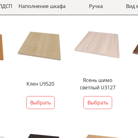
 ЛДСП
Наполнение шкафа
Ручка
Вид 
Ясень шимо
Клен U9520
светлый U3127
Выбрать
Выбрать