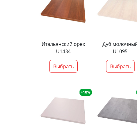
Итальянский орех
Дуб молочны
U1434
U1095
Выбрать
Выбрать
+10%