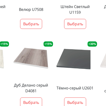
рей
Штейн Светлый
Велюр U7508
U1159
Выбрать
Выбрать
+15%
+15%
+30%
Дуб Делано серый
Тёмно-серый U2601
D4081
Выбрать
Выбрать