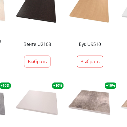
й
Венге U2108
Бук U9510
Выбрать
Выбрать
+10%
+10%
+10%