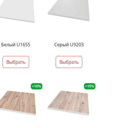
Белый U1655
Серый U9203
Выбрать
Выбрать
+10%
+15%