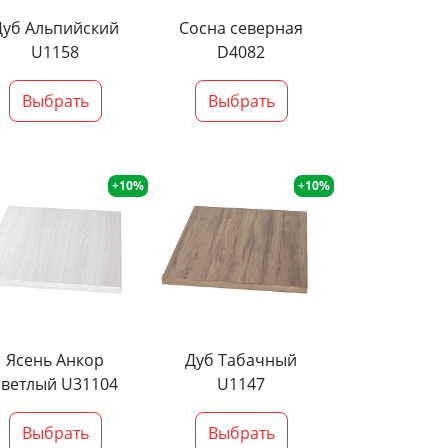
Дуб Альпийский
Сосна северная
U1158
D4082
Выбрать
Выбрать
+10%
+10%
Ясень Анкор
Дуб Табачный
светлый U31104
U1147
Выбрать
Выбрать