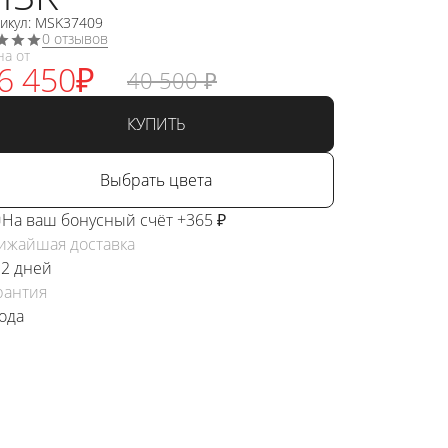
тикул: MSK37409
0 отзывов
на от
6 450
₽
40 500
₽
КУПИТЬ
Выбрать цвета
На ваш бонусный счёт +365 ₽
ижайшая доставка
 2 дней
рантия
года