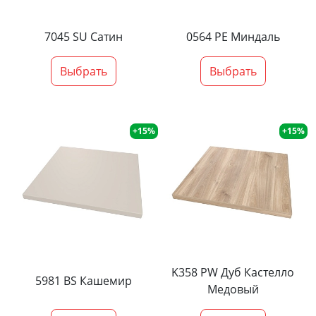
7045 SU Сатин
0564 PE Миндаль
Выбрать
Выбрать
+15%
+15%
K358 PW Дуб Кастелло
5981 BS Кашемир
Медовый