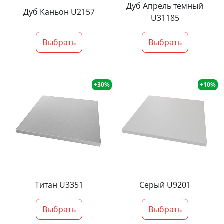
Дуб Апрель темный
Дуб Каньон U2157
U31185
Выбрать
Выбрать
+30%
+10%
Титан U3351
Серый U9201
Выбрать
Выбрать