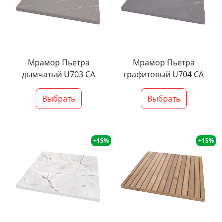
Мрамор Пьетра
Мрамор Пьетра
дымчатый U703 CA
графитовый U704 CA
Выбрать
Выбрать
+15%
+15%