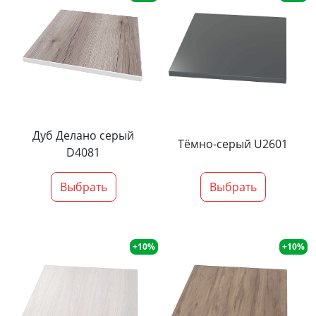
Дуб Делано серый
Тёмно-серый U2601
D4081
Выбрать
Выбрать
+10%
+10%