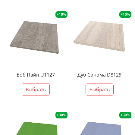
+10%
+10%
Боб Пайн U1127
Дуб Сонома D8129
Выбрать
Выбрать
+30%
+30%