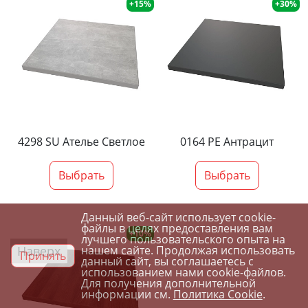
+15%
+30%
4298 SU Ателье Светлое
0164 PE Антрацит
Выбрать
Выбрать
Данный веб-сайт использует cookie-
файлы в целях предоставления вам
+10%
лучшего пользовательского опыта на
Наверх
нашем сайте. Продолжая использовать
Принять
данный сайт, вы соглашаетесь с
использованием нами cookie-файлов.
Для получения дополнительной
информации см.
Политика Cookie
.