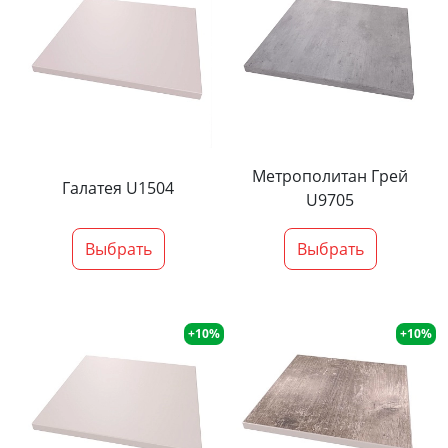
Метрополитан Грей
Галатея U1504
U9705
Выбрать
Выбрать
+10%
+10%