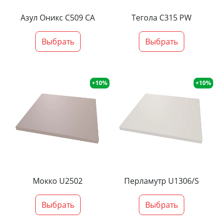
Азул Оникс С509 СА
Тегола С315 PW
Выбрать
Выбрать
+10%
+10%
Мокко U2502
Перламутр U1306/S
Выбрать
Выбрать