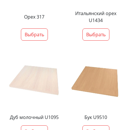
Итальянский орех
Орех 317
U1434
Выбрать
Выбрать
Дуб молочный U1095
Бук U9510