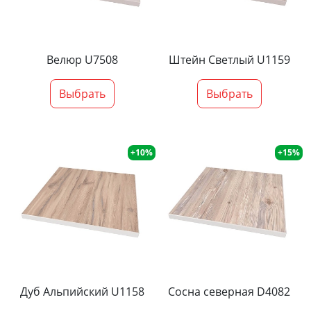
Велюр U7508
Штейн Светлый U1159
Выбрать
Выбрать
+10%
+15%
Дуб Альпийский U1158
Сосна северная D4082