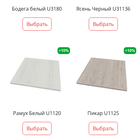
Бодега белый U3180
Ясень Черный U31136
Выбрать
Выбрать
+10%
+10%
Рамух Белый U1120
Пикар U1125
Выбрать
Выбрать