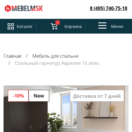
8 (495) 740-75-18
0
Toggle
Каталог
Корзина
Меню
navigation
Главная
Мебель для спальни
Спальный гарнитур Аврелия 16 люкс
-10%
New
Доставка от 7 дней