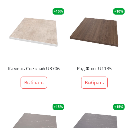
+10%
+10%
Камень Светлый U3706
Рэд Фокс U1135
Выбрать
Выбрать
+15%
+15%