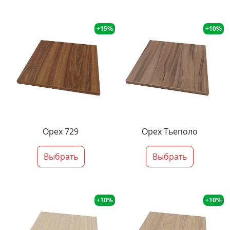
+15%
+10%
Орех 729
Орех Тьеполо
Выбрать
Выбрать
+10%
+10%