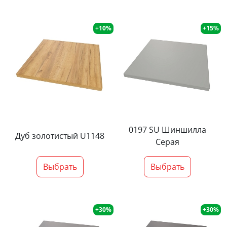
+10%
+15%
0197 SU Шиншилла
Дуб золотистый U1148
Серая
Выбрать
Выбрать
+30%
+30%