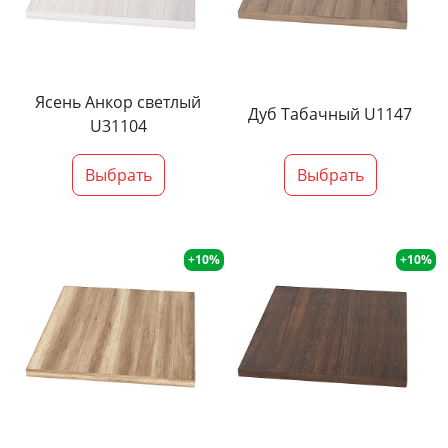
Ясень Анкор светлый
Дуб Табачный U1147
U31104
Выбрать
Выбрать
+10%
+10%