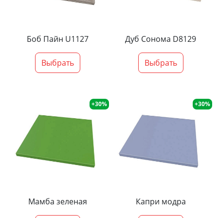
Боб Пайн U1127
Дуб Сонома D8129
Выбрать
Выбрать
+30%
+30%
Мамба зеленая
Капри модра