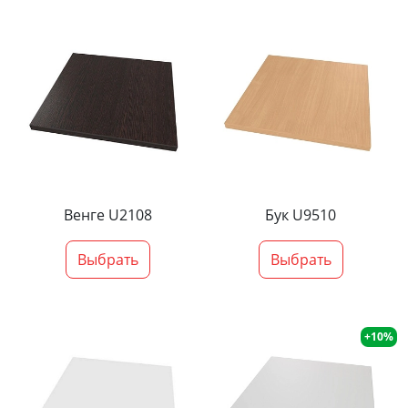
Венге U2108
Бук U9510
Выбрать
Выбрать
+10%