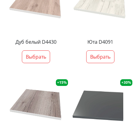
Дуб белый D4430
Юта D4091
Выбрать
Выбрать
+15%
+30%