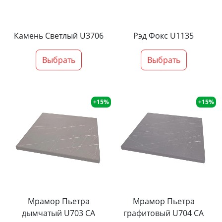
Камень Светлый U3706
Рэд Фокс U1135
Выбрать
Выбрать
+15%
+15%
Мрамор Пьетра
Мрамор Пьетра
дымчатый U703 CA
графитовый U704 CA