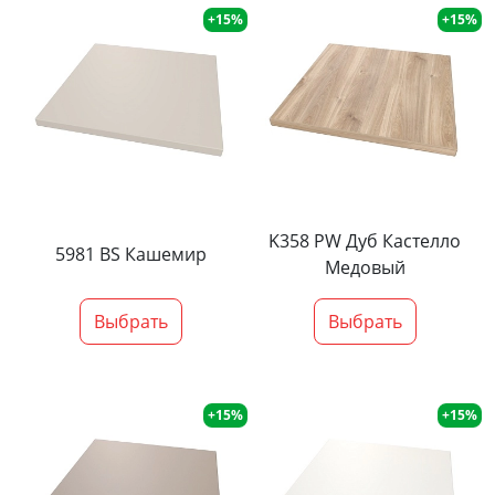
+15%
+15%
K358 PW Дуб Кастелло
5981 BS Кашемир
Медовый
Выбрать
Выбрать
+15%
+15%