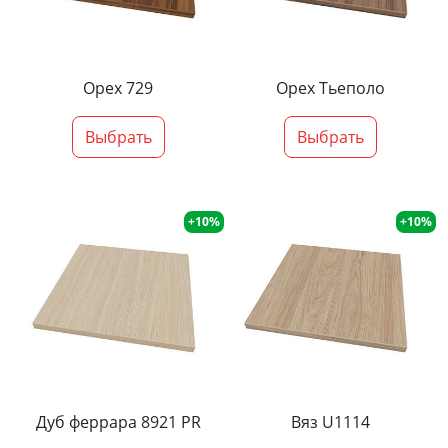
Орех 729
Орех Тьеполо
Выбрать
Выбрать
+10%
+10%
Дуб феррара 8921 PR
Вяз U1114