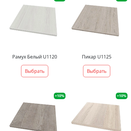
Рамух Белый U1120
Пикар U1125
Выбрать
Выбрать
+10%
+10%