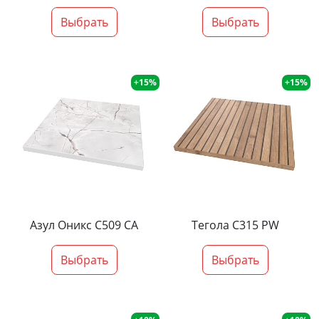
Выбрать
Выбрать
+15%
+15%
Азул Оникс С509 СА
Тегола С315 PW
Выбрать
Выбрать