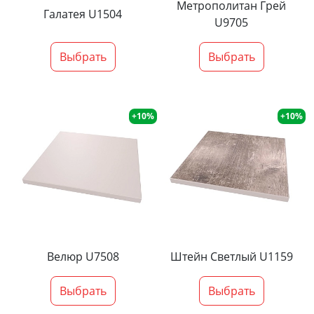
Метрополитан Грей
Галатея U1504
U9705
Выбрать
Выбрать
+10%
+10%
Велюр U7508
Штейн Светлый U1159
Выбрать
Выбрать