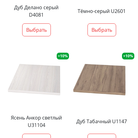
Дуб Делано серый
Тёмно-серый U2601
D4081
Выбрать
Выбрать
+10%
+10%
Ясень Анкор светлый
Дуб Табачный U1147
U31104