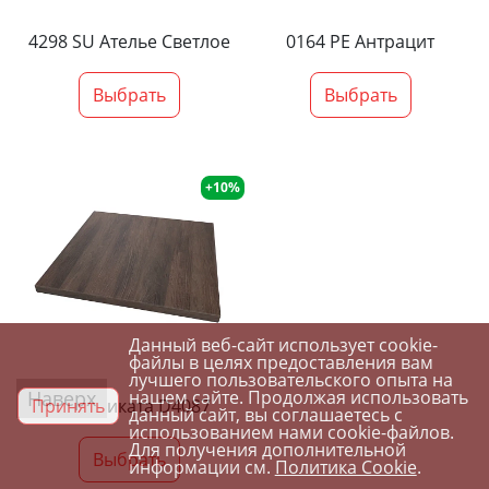
4298 SU Ателье Светлое
0164 PE Антрацит
Выбрать
Выбрать
+10%
Данный веб-сайт использует cookie-
файлы в целях предоставления вам
лучшего пользовательского опыта на
Наверх
нашем сайте. Продолжая использовать
Принять
Орех Ликата D4087
данный сайт, вы соглашаетесь с
использованием нами cookie-файлов.
Для получения дополнительной
Выбрать
информации см.
Политика Cookie
.