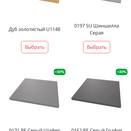
0197 SU Шиншилла
Дуб золотистый U1148
Серая
Выбрать
Выбрать
+30%
+30%
0171 PE Серый Шифер
0162 PE Серый Графит