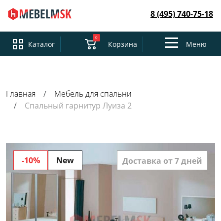
8 (495) 740-75-18
0
Toggle
Каталог
Корзина
Меню
navigation
Главная
Мебель для спальни
Спальный гарнитур Луиза 2
-10%
New
Доставка от 7 дней