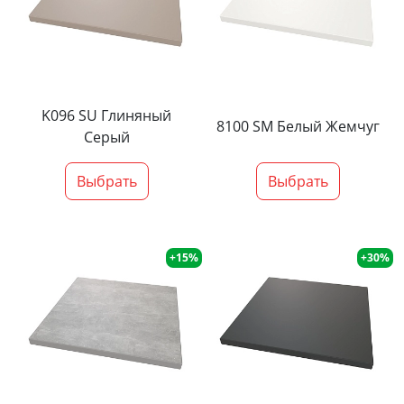
K096 SU Глиняный
8100 SM Белый Жемчуг
Серый
Выбрать
Выбрать
+15%
+30%