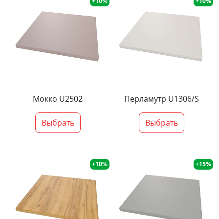
+10%
+10%
Мокко U2502
Перламутр U1306/S
Выбрать
Выбрать
+10%
+15%