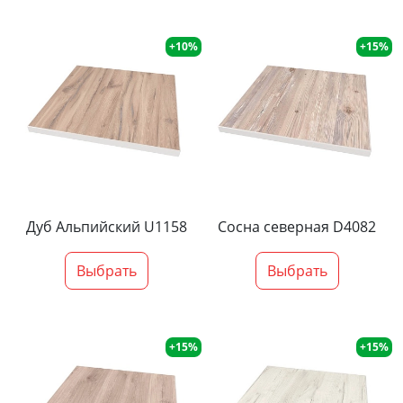
+10%
+15%
Дуб Альпийский U1158
Сосна северная D4082
Выбрать
Выбрать
+15%
+15%