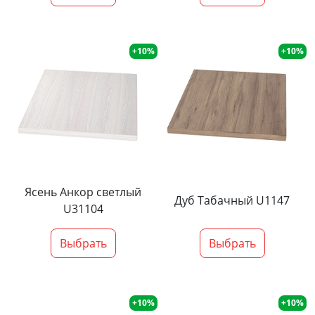
+10%
+10%
Ясень Анкор светлый
Дуб Табачный U1147
U31104
Выбрать
Выбрать
+10%
+10%