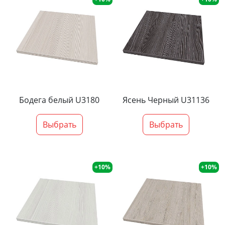
Бодега белый U3180
Ясень Черный U31136
Выбрать
Выбрать
+10%
+10%