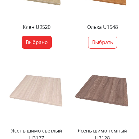
Клен U9520
Ольха U1548
Выбрано
Выбрать
Ясень шимо светлый
Ясень шимо темный
U3127
U3128