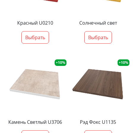
Красный U0210
Солнечный свет
Выбрать
Выбрать
+10%
+10%
Камень Светлый U3706
Рэд Фокс U1135