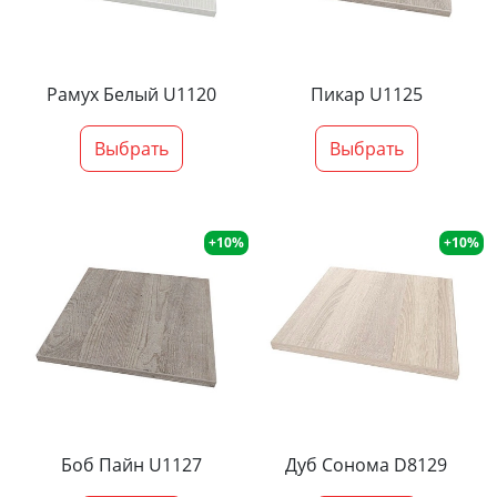
Рамух Белый U1120
Пикар U1125
Выбрать
Выбрать
+10%
+10%
Боб Пайн U1127
Дуб Сонома D8129