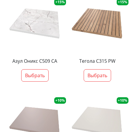
+15%
+15%
Азул Оникс С509 СА
Тегола С315 PW
Выбрать
Выбрать
+10%
+10%