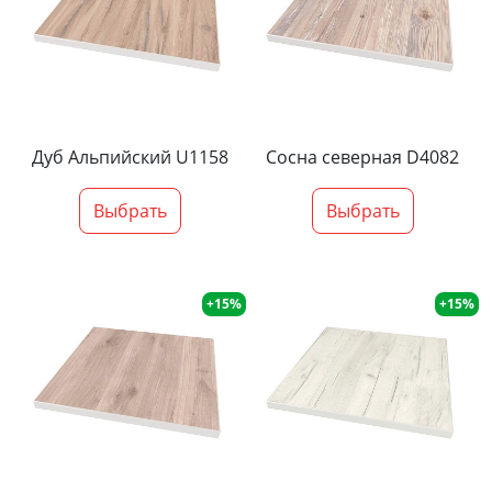
Дуб Альпийский U1158
Сосна северная D4082
Выбрать
Выбрать
+15%
+15%