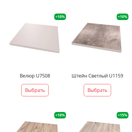
+10%
+10%
Велюр U7508
Штейн Светлый U1159
Выбрать
Выбрать
+10%
+15%