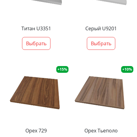
Титан U3351
Серый U9201
Выбрать
Выбрать
+15%
+10%
Орех 729
Орех Тьеполо