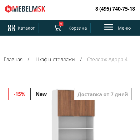
8 (495) 740-75-18
0
Toggle
Каталог
Корзина
Меню
navigation
Главная
Шкафы-стеллажи
Стеллаж Адора 4
-15%
New
Доставка от 7 дней