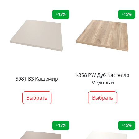
+15%
+15%
K358 PW Дуб Кастелло
5981 BS Кашемир
Медовый
Выбрать
Выбрать
+15%
+15%