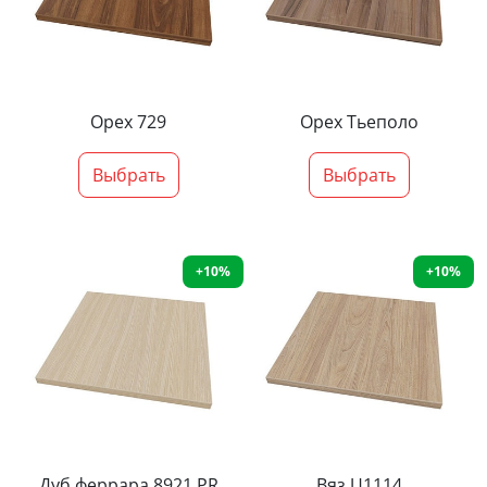
Орех 729
Орех Тьеполо
Выбрать
Выбрать
+10%
+10%
Дуб феррара 8921 PR
Вяз U1114