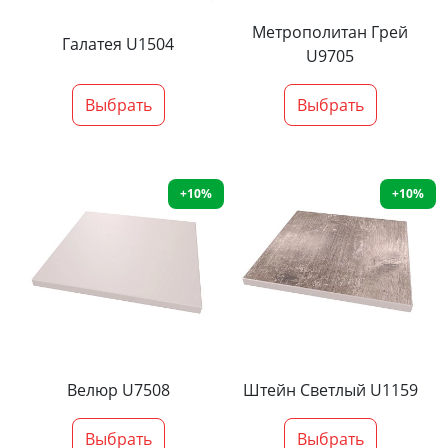
Метрополитан Грей
Галатея U1504
U9705
Выбрать
Выбрать
+10%
+10%
Велюр U7508
Штейн Светлый U1159
Выбрать
Выбрать