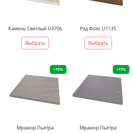
Камень Светлый U3706
Рэд Фокс U1135
Выбрать
Выбрать
+15%
+15%
Мрамор Пьетра
Мрамор Пьетра