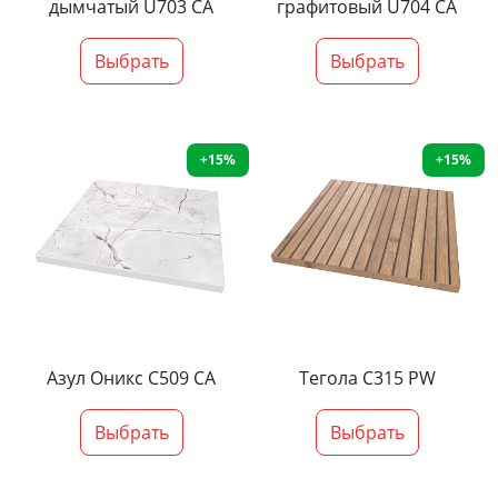
дымчатый U703 CA
графитовый U704 CA
Выбрать
Выбрать
+15%
+15%
Азул Оникс С509 СА
Тегола С315 PW
Выбрать
Выбрать