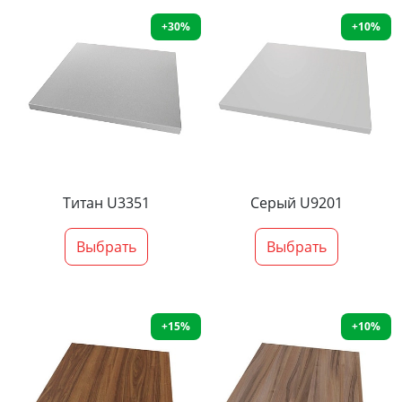
+30%
+10%
Титан U3351
Серый U9201
Выбрать
Выбрать
+15%
+10%