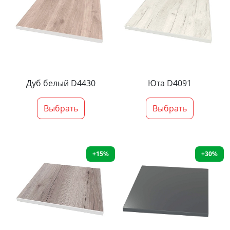
Дуб белый D4430
Юта D4091
Выбрать
Выбрать
+15%
+30%