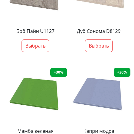
Боб Пайн U1127
Дуб Сонома D8129
Выбрать
Выбрать
+30%
+30%
Мамба зеленая
Капри модра