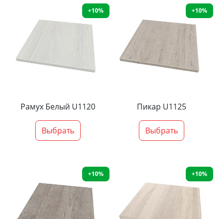
+10%
+10%
Рамух Белый U1120
Пикар U1125
Выбрать
Выбрать
+10%
+10%