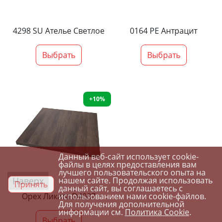
4298 SU Ателье Светлое
0164 PE Антрацит
Выбрать
Выбрать
+10%
Данный веб-сайт использует cookie-
файлы в целях предоставления вам
лучшего пользовательского опыта на
Наверх
нашем сайте. Продолжая использовать
Принять
данный сайт, вы соглашаетесь с
использованием нами cookie-файлов.
Орех Ликата D4087
Для получения дополнительной
информации см.
Политика Cookie
.
Выбрать