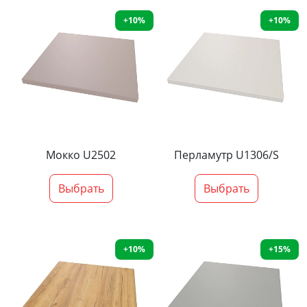
+10%
+10%
Мокко U2502
Перламутр U1306/S
Выбрать
Выбрать
+10%
+15%