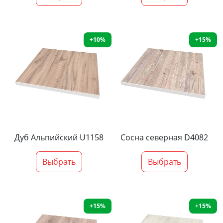
+10%
+15%
Дуб Альпийский U1158
Сосна северная D4082
Выбрать
Выбрать
+15%
+15%