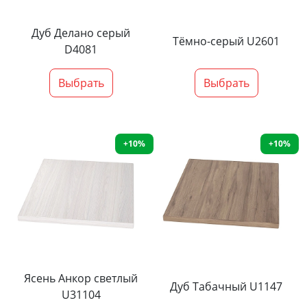
Дуб Делано серый
Тёмно-серый U2601
D4081
Выбрать
Выбрать
+10%
+10%
Ясень Анкор светлый
Дуб Табачный U1147
U31104