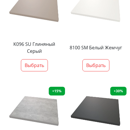
K096 SU Глиняный
8100 SM Белый Жемчуг
Серый
Выбрать
Выбрать
+15%
+30%