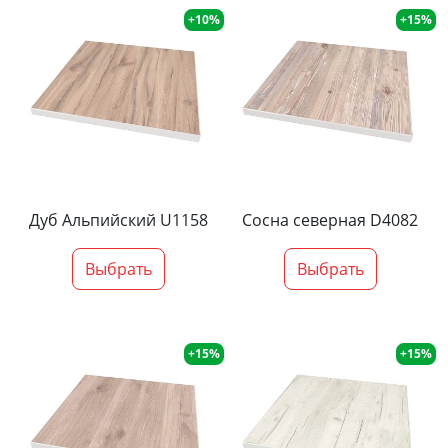
+10%
+15%
Дуб Альпийский U1158
Сосна северная D4082
Выбрать
Выбрать
+15%
+15%