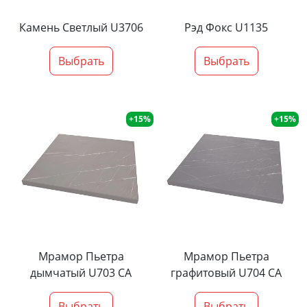
Камень Светлый U3706
Рэд Фокс U1135
Выбрать
Выбрать
+15%
+15%
Мрамор Пьетра
Мрамор Пьетра
дымчатый U703 CA
графитовый U704 CA
Выбрать
Выбрать