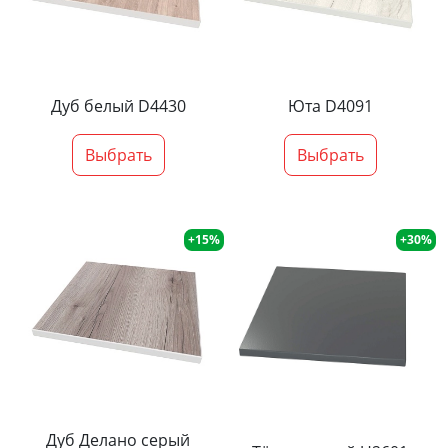
Дуб белый D4430
Юта D4091
Выбрать
Выбрать
+15%
+30%
Дуб Делано серый