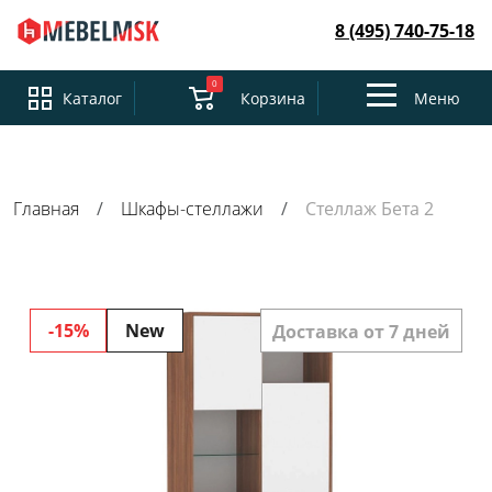
8 (495) 740-75-18
0
Toggle
Каталог
Корзина
Меню
navigation
Главная
Шкафы-стеллажи
Стеллаж Бета 2
-15%
New
Доставка от 7 дней