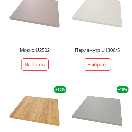
Мокко U2502
Перламутр U1306/S
Выбрать
Выбрать
+10%
+15%