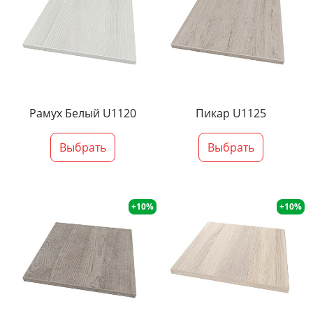
Рамух Белый U1120
Пикар U1125
Выбрать
Выбрать
+10%
+10%