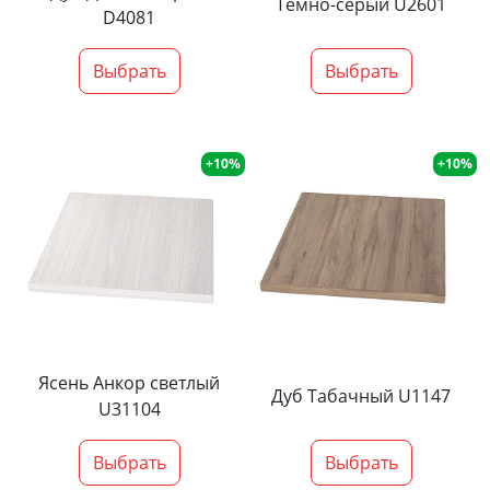
Тёмно-серый U2601
D4081
Выбрать
Выбрать
+10%
+10%
Ясень Анкор светлый
Дуб Табачный U1147
U31104
Выбрать
Выбрать