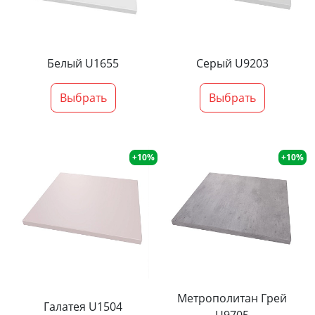
Белый U1655
Серый U9203
Выбрать
Выбрать
+10%
+10%
Метрополитан Грей
Галатея U1504