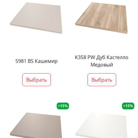
K358 PW Дуб Кастелло
5981 BS Кашемир
Медовый
Выбрать
Выбрать
+15%
+15%