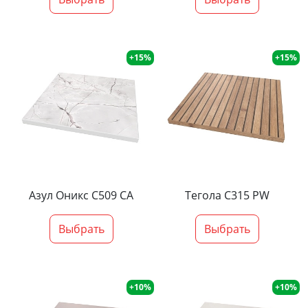
+15%
+15%
Азул Оникс С509 СА
Тегола С315 PW
Выбрать
Выбрать
+10%
+10%