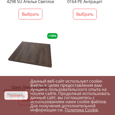
4298 SU Ателье Светлое
0164 PE Антрацит
Выбрать
Выбрать
+10%
Данный веб-сайт использует cookie-
файлы в целях предоставления вам
Орех Ликата D4087
лучшего пользовательского опыта на
Наверх
нашем сайте. Продолжая использовать
Принять
данный сайт, вы соглашаетесь с
Выбрать
использованием нами cookie-файлов.
Для получения дополнительной
информации см.
Политика Cookie
.