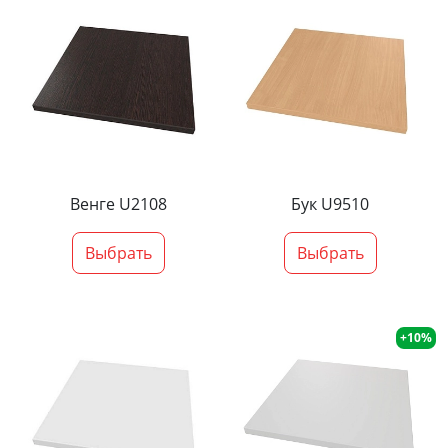
Венге U2108
Бук U9510
Выбрать
Выбрать
+10%