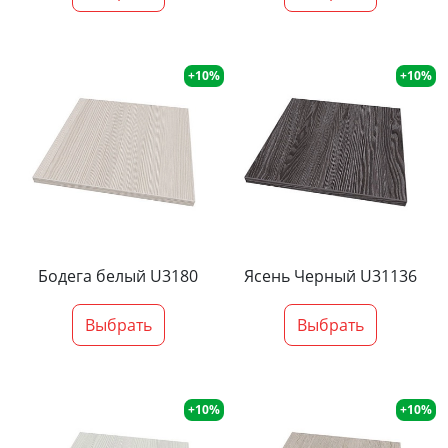
+10%
+10%
Бодега белый U3180
Ясень Черный U31136
Выбрать
Выбрать
+10%
+10%