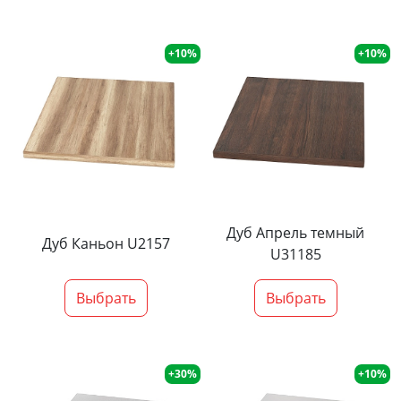
+10%
+10%
Дуб Апрель темный
Дуб Каньон U2157
U31185
Выбрать
Выбрать
+30%
+10%