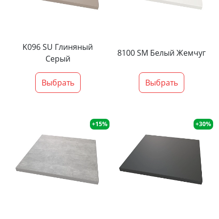
K096 SU Глиняный
8100 SM Белый Жемчуг
Серый
Выбрать
Выбрать
+15%
+30%