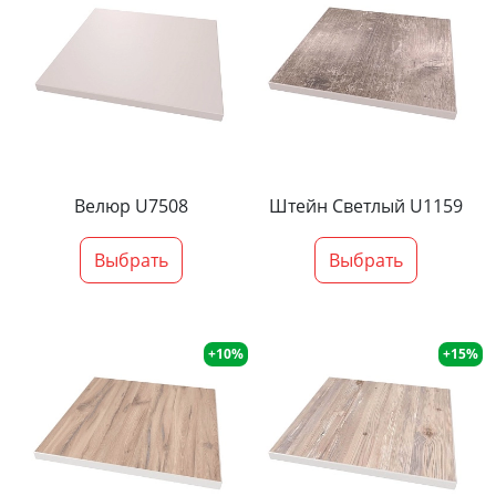
Велюр U7508
Штейн Светлый U1159
Выбрать
Выбрать
+10%
+15%