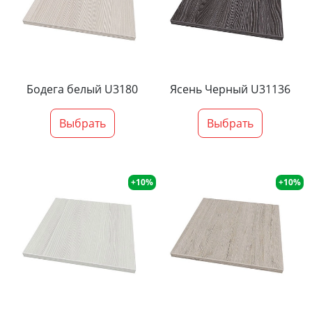
Бодега белый U3180
Ясень Черный U31136
Выбрать
Выбрать
+10%
+10%