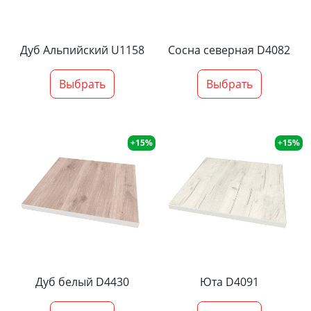
Дуб Альпийский U1158
Сосна северная D4082
Выбрать
Выбрать
+15%
+15%
Дуб белый D4430
Юта D4091