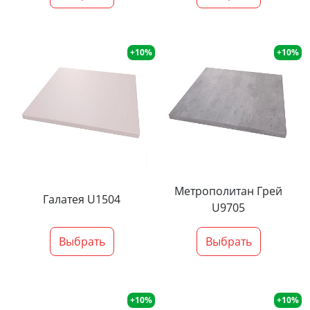
+10%
+10%
Метрополитан Грей
Галатея U1504
U9705
Выбрать
Выбрать
+10%
+10%