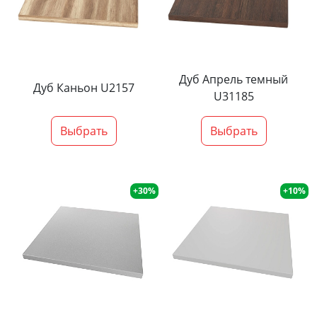
Дуб Апрель темный
Дуб Каньон U2157
U31185
Выбрать
Выбрать
+30%
+10%