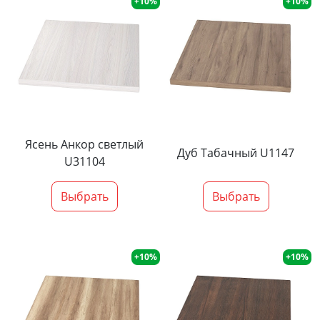
+10%
+10%
Ясень Анкор светлый
Дуб Табачный U1147
U31104
Выбрать
Выбрать
+10%
+10%