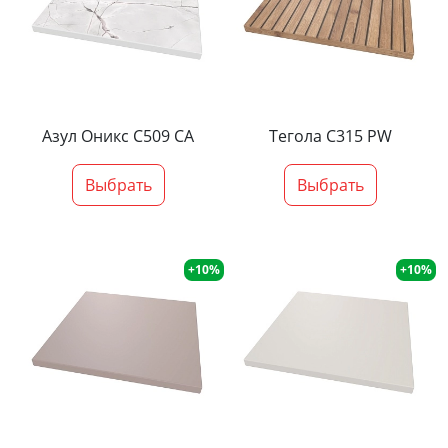
Азул Оникс С509 СА
Тегола С315 PW
Выбрать
Выбрать
+10%
+10%