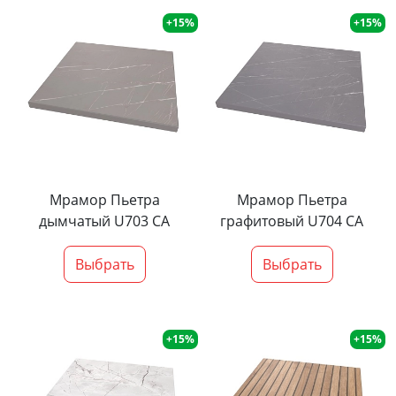
+15%
+15%
Мрамор Пьетра
Мрамор Пьетра
дымчатый U703 CA
графитовый U704 CA
Выбрать
Выбрать
+15%
+15%