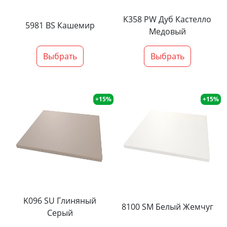
K358 PW Дуб Кастелло
5981 BS Кашемир
Медовый
Выбрать
Выбрать
+15%
+15%
K096 SU Глиняный
8100 SM Белый Жемчуг
Серый