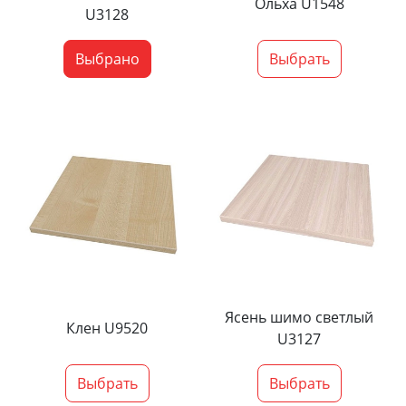
Ольха U1548
U3128
Выбрано
Выбрать
Ясень шимо светлый
Клен U9520
U3127
Выбрать
Выбрать