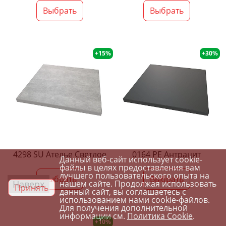
Выбрать
Выбрать
+15%
+30%
4298 SU Ателье Светлое
0164 PE Антрацит
Данный веб-сайт использует cookie-
файлы в целях предоставления вам
лучшего пользовательского опыта на
Выбрать
Выбрать
Наверх
нашем сайте. Продолжая использовать
Принять
данный сайт, вы соглашаетесь с
использованием нами cookie-файлов.
Для получения дополнительной
информации см.
Политика Cookie
.
+10%