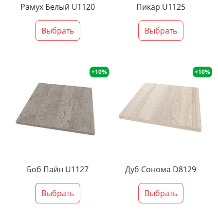
Рамух Белый U1120
Пикар U1125
Выбрать
Выбрать
+10%
+10%
Боб Пайн U1127
Дуб Сонома D8129
Выбрать
Выбрать