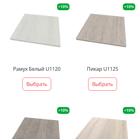
+10%
+10%
Рамух Белый U1120
Пикар U1125
Выбрать
Выбрать
+10%
+10%