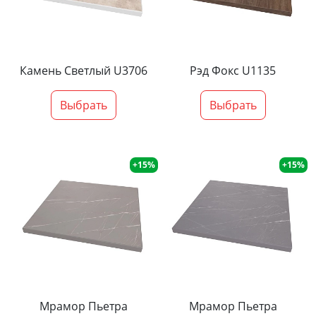
Камень Светлый U3706
Рэд Фокс U1135
Выбрать
Выбрать
+15%
+15%
Мрамор Пьетра
Мрамор Пьетра