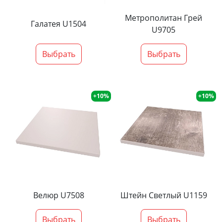
Метрополитан Грей
Галатея U1504
U9705
Выбрать
Выбрать
+10%
+10%
Велюр U7508
Штейн Светлый U1159
Выбрать
Выбрать