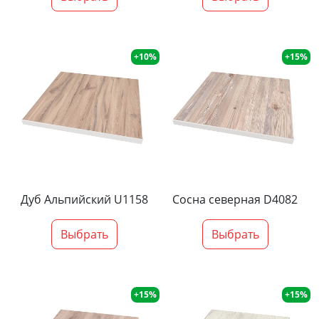
+10%
+15%
Дуб Альпийский U1158
Сосна северная D4082
Выбрать
Выбрать
+15%
+15%