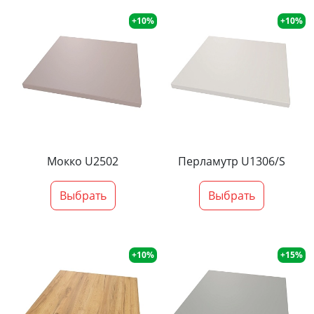
+10%
+10%
Мокко U2502
Перламутр U1306/S
Выбрать
Выбрать
+10%
+15%