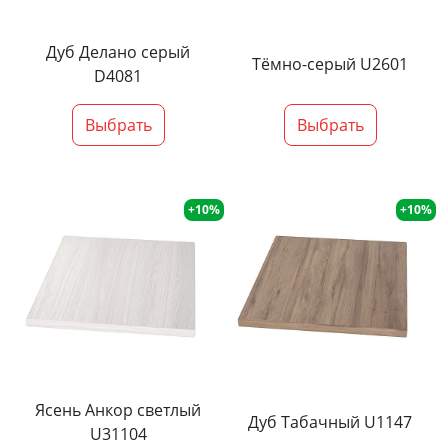
Дуб Делано серый
Тёмно-серый U2601
D4081
Выбрать
Выбрать
+10%
+10%
Ясень Анкор светлый
Дуб Табачный U1147
U31104