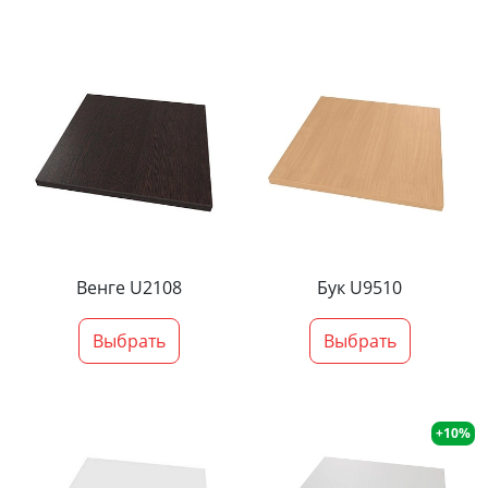
Венге U2108
Бук U9510
Выбрать
Выбрать
+10%