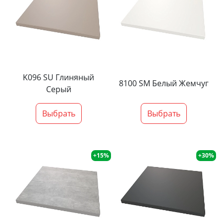
K096 SU Глиняный
8100 SM Белый Жемчуг
Серый
Выбрать
Выбрать
+15%
+30%