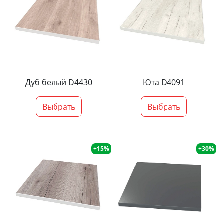
Дуб белый D4430
Юта D4091
Выбрать
Выбрать
+15%
+30%