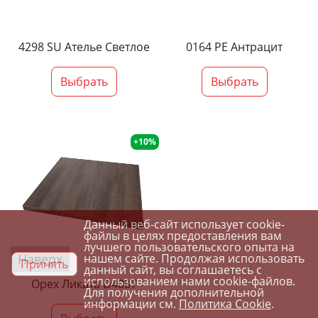
4298 SU Ателье Светлое
0164 PE Антрацит
Выбрать
Выбрать
+10%
Данный веб-сайт использует cookie-
файлы в целях предоставления вам
лучшего пользовательского опыта на
Наверх
нашем сайте. Продолжая использовать
Принять
данный сайт, вы соглашаетесь с
использованием нами cookie-файлов.
Орех Ликата D4087
Для получения дополнительной
информации см.
Политика Cookie
.