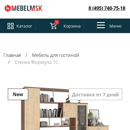
8 (495) 740-75-18
0
Toggle
Каталог
Корзина
Меню
navigation
Главная
Мебель для гостиной
Стенка Формула 1С
New
Доставка от 7 дней