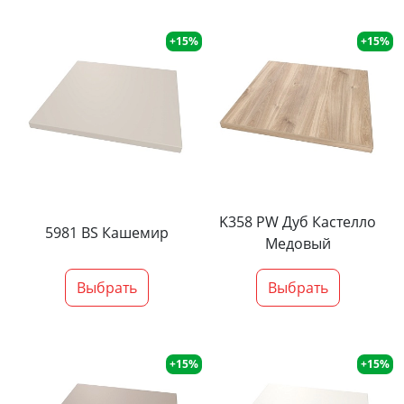
+15%
+15%
K358 PW Дуб Кастелло
5981 BS Кашемир
Медовый
Выбрать
Выбрать
+15%
+15%