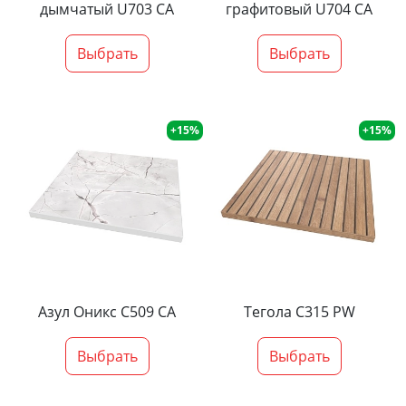
дымчатый U703 CA
графитовый U704 CA
Выбрать
Выбрать
+15%
+15%
Азул Оникс С509 СА
Тегола С315 PW
Выбрать
Выбрать