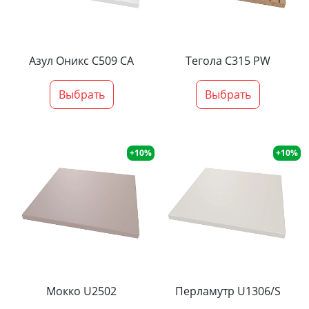
Азул Оникс С509 СА
Тегола С315 PW
Выбрать
Выбрать
+10%
+10%
Мокко U2502
Перламутр U1306/S