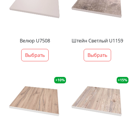
Велюр U7508
Штейн Светлый U1159
Выбрать
Выбрать
+10%
+15%