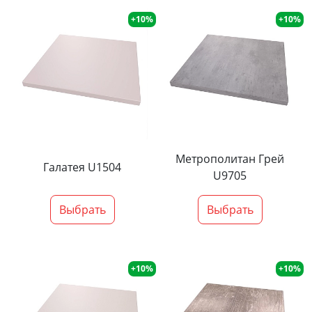
+10%
+10%
Метрополитан Грей
Галатея U1504
U9705
Выбрать
Выбрать
+10%
+10%