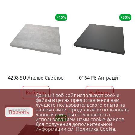
+15%
+30%
4298 SU Ателье Светлое
0164 PE Антрацит
Выбрать
Выбрать
Данный веб-сайт использует cookie-
файлы в целях предоставления вам
лучшего пользовательского опыта на
Наверх
нашем сайте. Продолжая использовать
Принять
данный сайт, вы соглашаетесь с
+10%
использованием нами cookie-файлов.
Для получения дополнительной
информации см.
Политика Cookie
.