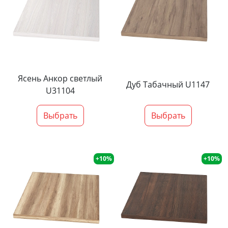
Ясень Анкор светлый
Дуб Табачный U1147
U31104
Выбрать
Выбрать
+10%
+10%