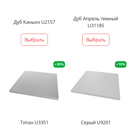
Дуб Апрель темный
Дуб Каньон U2157
U31185
Выбрать
Выбрать
+30%
+10%
Титан U3351
Серый U9201