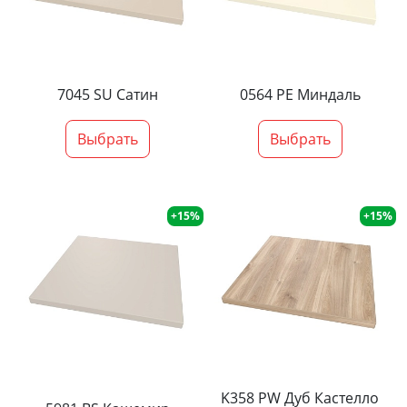
7045 SU Сатин
0564 PE Миндаль
Выбрать
Выбрать
+15%
+15%
K358 PW Дуб Кастелло