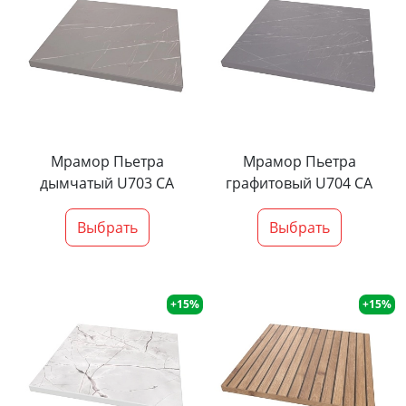
Мрамор Пьетра
Мрамор Пьетра
дымчатый U703 CA
графитовый U704 CA
Выбрать
Выбрать
+15%
+15%