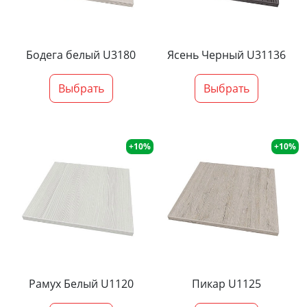
Бодега белый U3180
Ясень Черный U31136
Выбрать
Выбрать
+10%
+10%
Рамух Белый U1120
Пикар U1125