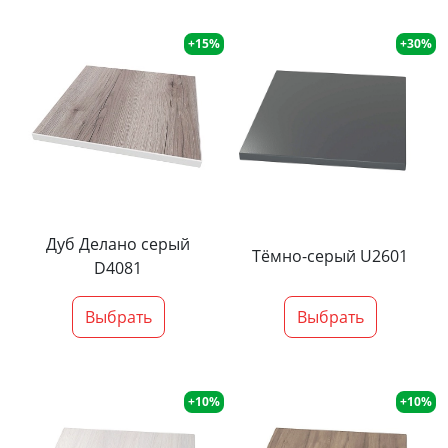
+15%
+30%
Дуб Делано серый
Тёмно-серый U2601
D4081
Выбрать
Выбрать
+10%
+10%