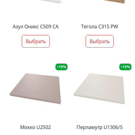
Азул Оникс С509 СА
Тегола С315 PW
Выбрать
Выбрать
+10%
+10%
Мокко U2502
Перламутр U1306/S