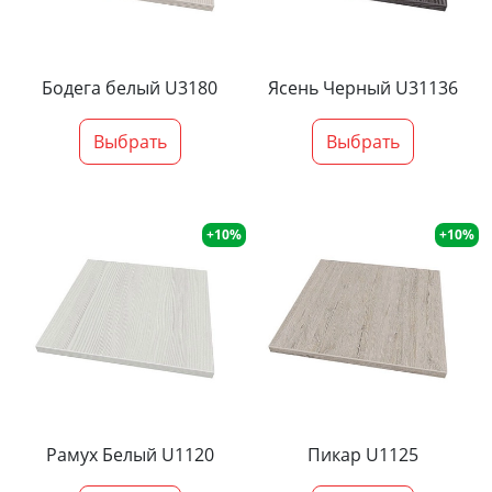
Бодега белый U3180
Ясень Черный U31136
Выбрать
Выбрать
+10%
+10%
Рамух Белый U1120
Пикар U1125