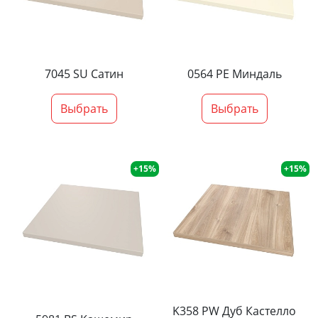
7045 SU Сатин
0564 PE Миндаль
Выбрать
Выбрать
+15%
+15%
K358 PW Дуб Кастелло