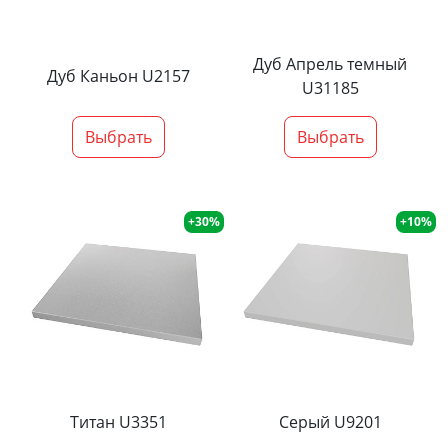
Дуб Апрель темный
Дуб Каньон U2157
U31185
Выбрать
Выбрать
+30%
+10%
Титан U3351
Серый U9201