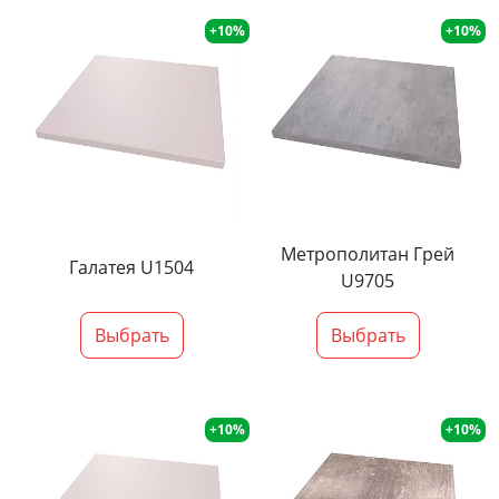
+10%
+10%
Метрополитан Грей
Галатея U1504
U9705
Выбрать
Выбрать
+10%
+10%