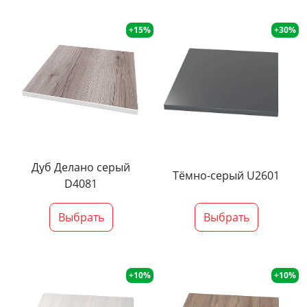
+15%
+30%
Дуб Делано серый
Тёмно-серый U2601
D4081
Выбрать
Выбрать
+10%
+10%