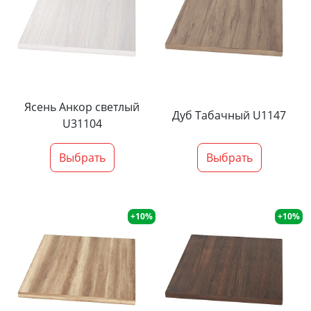
Ясень Анкор светлый
Дуб Табачный U1147
U31104
Выбрать
Выбрать
+10%
+10%