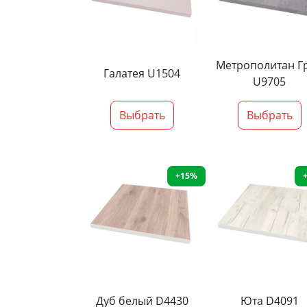
Метрополитан Г
Галатея U1504
U9705
Выбрать
Выбрать
+15%
Дуб белый D4430
Юта D4091