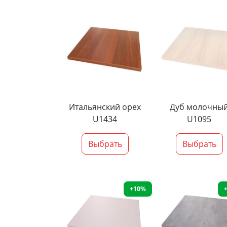
Итальянский орех
Дуб молочны
U1434
U1095
Выбрать
Выбрать
+10%