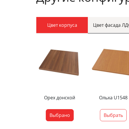
Цвет корпуса
Цвет фасада Л
Орех донской
Ольха U1548
Выбрано
Выбрать