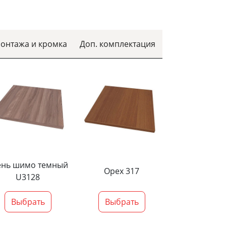
монтажа и кромка
Доп. комплектация
ень шимо темный
Орех 317
U3128
Выбрать
Выбрать