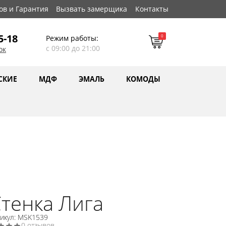
ов и Гарантия
Вызвать замерщика
Контакты
5-18
0
Режим работы:
с 09:00 до 21:00
ок
СКИЕ
МДФ
ЭМАЛЬ
КОМОДЫ
тенка Лига
икул: MSK1539
0 отзывов