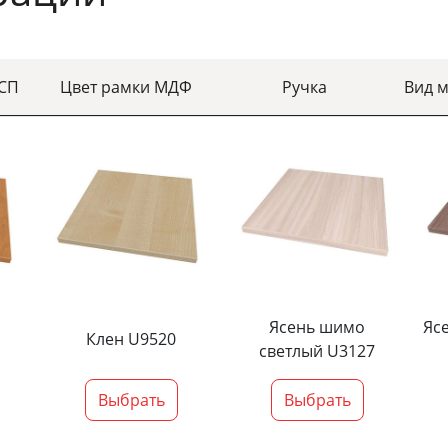
ДСП
Цвет рамки МДФ
Ручка
Вид 
Ясень шимо
Яс
Клен U9520
светлый U3127
Выбрать
Выбрать