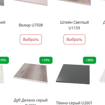
рей
Штейн Светлый
Велюр U7508
U1159
Выбрать
Выбрать
+15%
+15%
+30%
Дуб Делано серый
Тёмно-серый U2601