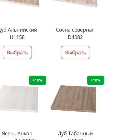
Дуб Альпийский
Сосна северная
U1158
D4082
Выбрать
Выбрать
+10%
+10%
Ясень Анкор
Дуб Табачный