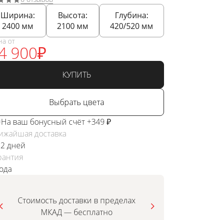
Ширина:
Высота:
Глубина:
2400
мм
2100
мм
420/520
мм
на от
4 900
₽
КУПИТЬ
Выбрать цвета
На ваш бонусный счёт +349 ₽
ижайшая доставка
 2 дней
рантия
года
Стоимость доставки в пределах
МКАД — бесплатно
инди