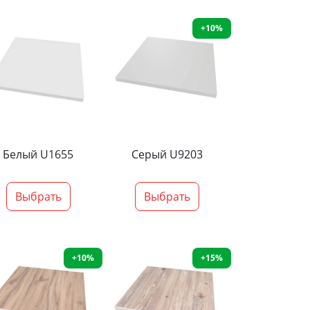
+10%
Белый U1655
Серый U9203
Выбрать
Выбрать
+10%
+15%