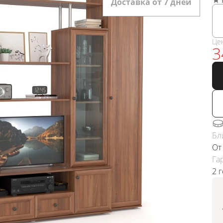
Доставка от 7 дней
Це
3
Бл
От
Га
2 