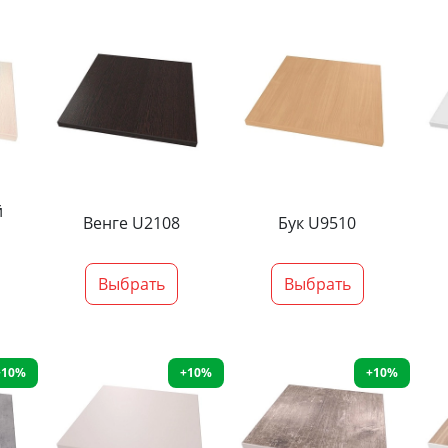
й
Венге U2108
Бук U9510
Выбрать
Выбрать
+10%
+10%
+10%