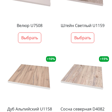
Велюр U7508
Штейн Светлый U1159
Выбрать
Выбрать
+10%
+15%
Дуб Альпийский U1158
Сосна северная D4082