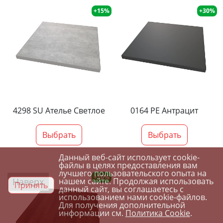
+15%
+30%
4298 SU Ателье Светлое
0164 PE Антрацит
Выбрать
Выбрать
Данный веб-сайт использует cookie-
файлы в целях предоставления вам
лучшего пользовательского опыта на
+10%
Наверх
нашем сайте. Продолжая использовать
Принять
данный сайт, вы соглашаетесь с
использованием нами cookie-файлов.
Для получения дополнительной
информации см.
Политика Cookie
.