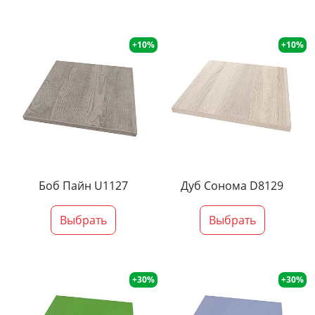
+10%
+10%
Боб Пайн U1127
Дуб Сонома D8129
Выбрать
Выбрать
+30%
+30%