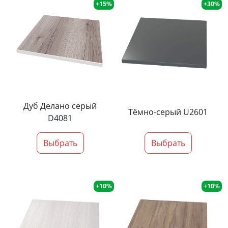
+15%
+30%
Дуб Делано серый
Тёмно-серый U2601
D4081
Выбрать
Выбрать
+10%
+10%