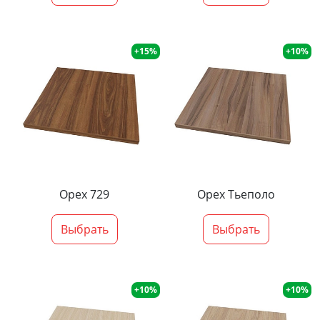
+15%
+10%
Орех 729
Орех Тьеполо
Выбрать
Выбрать
+10%
+10%