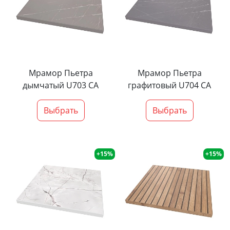
Мрамор Пьетра
Мрамор Пьетра
дымчатый U703 CA
графитовый U704 CA
Выбрать
Выбрать
+15%
+15%