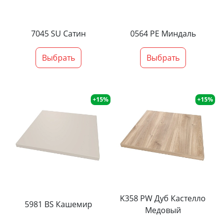
7045 SU Сатин
0564 PE Миндаль
Выбрать
Выбрать
+15%
+15%
K358 PW Дуб Кастелло
5981 BS Кашемир
Медовый