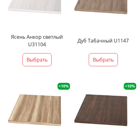
Ясень Анкор светлый
Дуб Табачный U1147
U31104
Выбрать
Выбрать
+10%
+10%