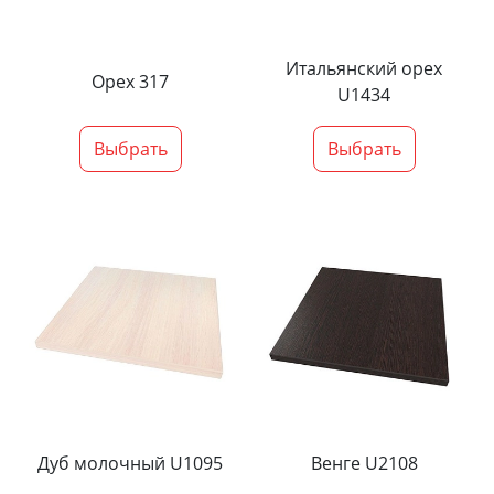
Итальянский орех
Орех 317
U1434
Выбрать
Выбрать
Дуб молочный U1095
Венге U2108