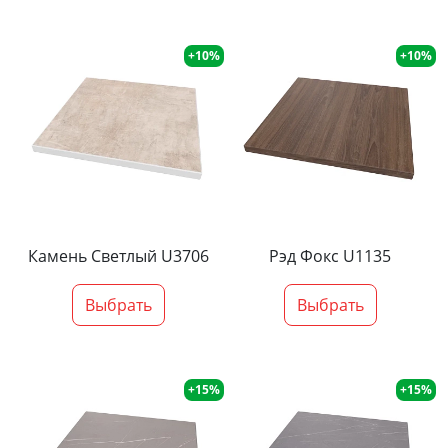
+10%
+10%
Камень Светлый U3706
Рэд Фокс U1135
Выбрать
Выбрать
+15%
+15%