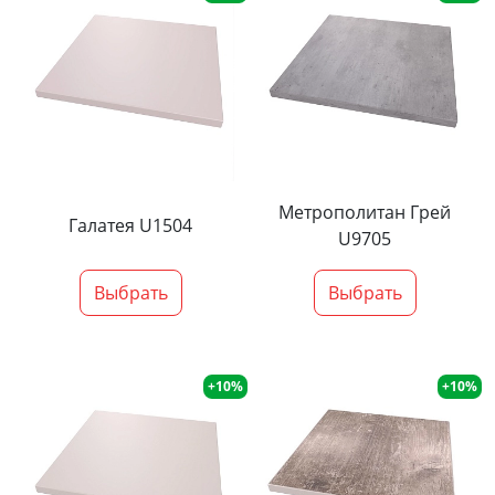
Метрополитан Грей
Галатея U1504
U9705
Выбрать
Выбрать
+10%
+10%