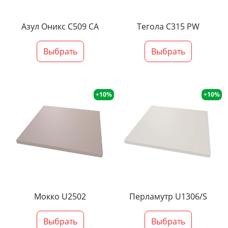
Азул Оникс С509 СА
Тегола С315 PW
Выбрать
Выбрать
+10%
+10%
Мокко U2502
Перламутр U1306/S
Выбрать
Выбрать