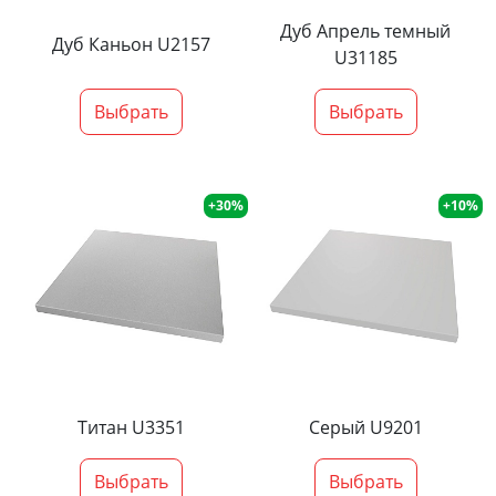
Дуб Апрель темный
Дуб Каньон U2157
U31185
Выбрать
Выбрать
+30%
+10%
Титан U3351
Серый U9201
Выбрать
Выбрать