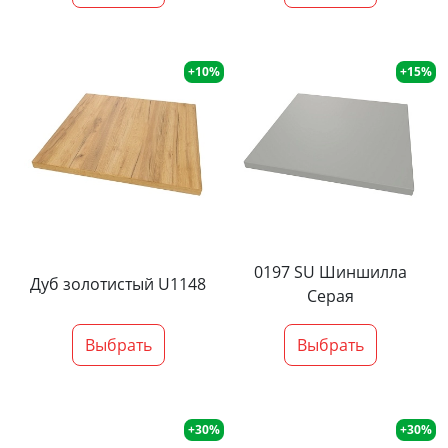
+10%
+15%
0197 SU Шиншилла
Дуб золотистый U1148
Серая
Выбрать
Выбрать
+30%
+30%