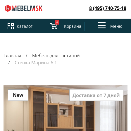
8 (495) 740-75-18
0
Toggle
Каталог
Корзина
Меню
navigation
Главная
Мебель для гостиной
Стенка Марина 6.1
New
Доставка от 7 дней