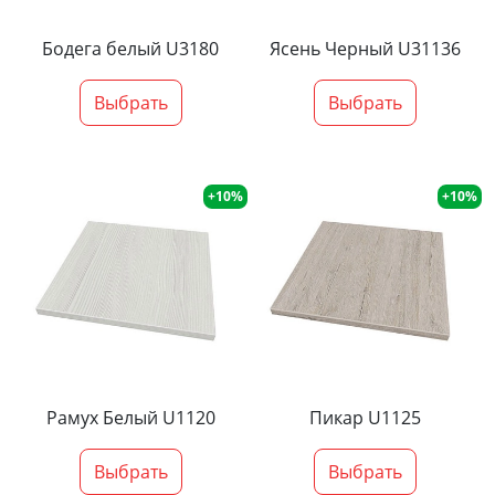
Бодега белый U3180
Ясень Черный U31136
Выбрать
Выбрать
+10%
+10%
Рамух Белый U1120
Пикар U1125
Выбрать
Выбрать