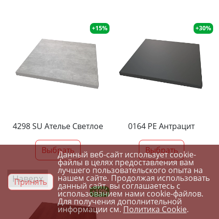
+15%
+30%
4298 SU Ателье Светлое
0164 PE Антрацит
Выбрать
Выбрать
Данный веб-сайт использует cookie-
файлы в целях предоставления вам
лучшего пользовательского опыта на
Наверх
нашем сайте. Продолжая использовать
Принять
данный сайт, вы соглашаетесь с
+10%
использованием нами cookie-файлов.
Для получения дополнительной
информации см.
Политика Cookie
.