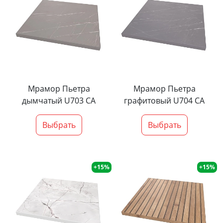
Мрамор Пьетра
Мрамор Пьетра
дымчатый U703 CA
графитовый U704 CA
Выбрать
Выбрать
+15%
+15%