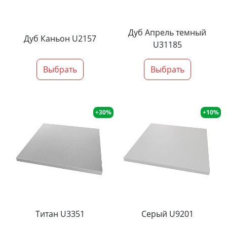
Дуб Апрель темный
Дуб Каньон U2157
U31185
Выбрать
Выбрать
+30%
+10%
Титан U3351
Серый U9201