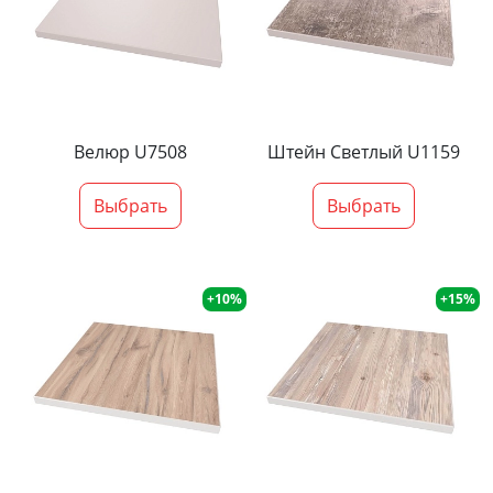
Велюр U7508
Штейн Светлый U1159
Выбрать
Выбрать
+10%
+15%