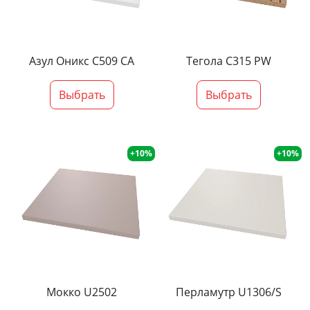
Азул Оникс С509 СА
Тегола С315 PW
Выбрать
Выбрать
+10%
+10%
Мокко U2502
Перламутр U1306/S