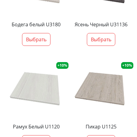
Бодега белый U3180
Ясень Черный U31136
Выбрать
Выбрать
+10%
+10%
Рамух Белый U1120
Пикар U1125