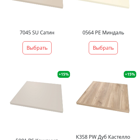
7045 SU Сатин
0564 PE Миндаль
Выбрать
Выбрать
+15%
+15%
K358 PW Дуб Кастелло