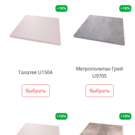
+10%
+10%
Метрополитан Грей
Галатея U1504
U9705
Выбрать
Выбрать
+10%
+10%