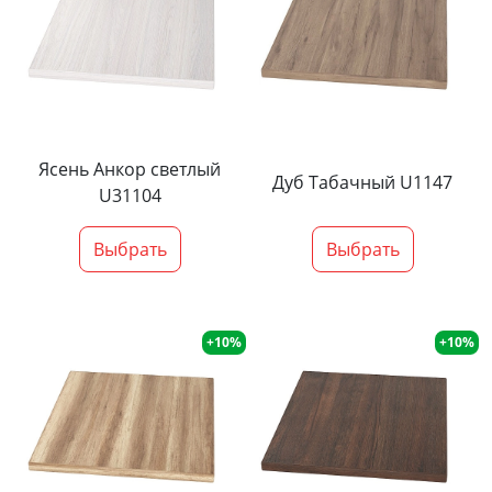
Ясень Анкор светлый
Дуб Табачный U1147
U31104
Выбрать
Выбрать
+10%
+10%