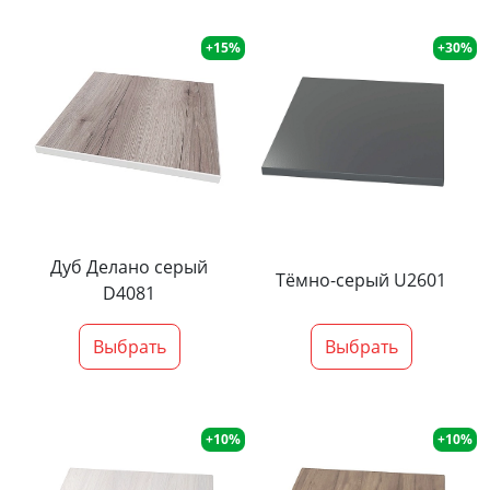
+15%
+30%
Дуб Делано серый
Тёмно-серый U2601
D4081
Выбрать
Выбрать
+10%
+10%