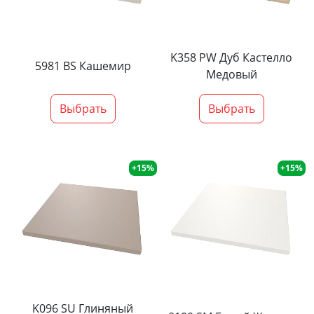
K358 PW Дуб Кастелло
5981 BS Кашемир
Медовый
Выбрать
Выбрать
+15%
+15%
K096 SU Глиняный