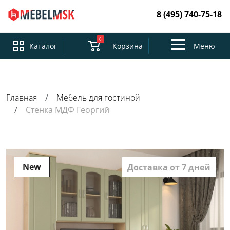
8 (495) 740-75-18
0
Toggle
Каталог
Корзина
Меню
navigation
Главная
Мебель для гостиной
Стенка МДФ Георгий
New
Доставка от 7 дней