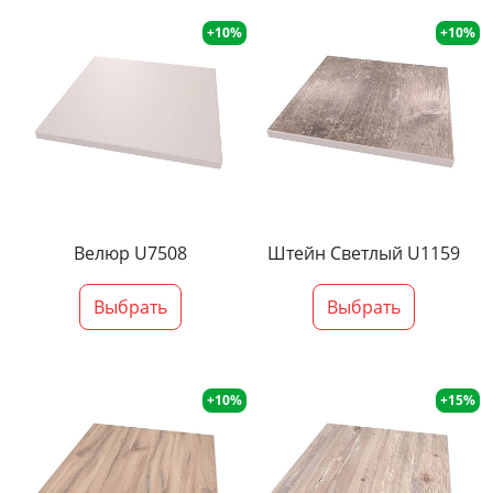
+10%
+10%
Велюр U7508
Штейн Светлый U1159
Выбрать
Выбрать
+10%
+15%