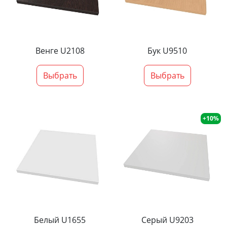
Венге U2108
Бук U9510
Выбрать
Выбрать
+10%
Белый U1655
Серый U9203