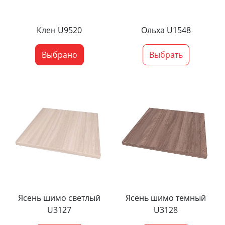
Клен U9520
Ольха U1548
Выбрано
Выбрать
Ясень шимо светлый
Ясень шимо темный
U3127
U3128