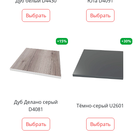
Дуб белый D4430
Юта D4091
Выбрать
Выбрать
+15%
+30%
Дуб Делано серый
Тёмно-серый U2601
D4081
Выбрать
Выбрать