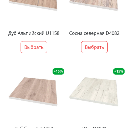
Дуб Альпийский U1158
Сосна северная D4082
Выбрать
Выбрать
+15%
+15%