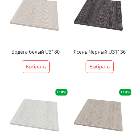
Бодега белый U3180
Ясень Черный U31136
Выбрать
Выбрать
+10%
+10%