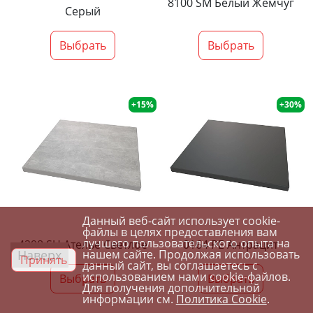
8100 SM Белый Жемчуг
Серый
Выбрать
Выбрать
+15%
+30%
Данный веб-сайт использует cookie-
файлы в целях предоставления вам
лучшего пользовательского опыта на
4298 SU Ателье Светлое
0164 PE Антрацит
Наверх
нашем сайте. Продолжая использовать
Принять
данный сайт, вы соглашаетесь с
использованием нами cookie-файлов.
Выбрать
Выбрать
Для получения дополнительной
информации см.
Политика Cookie
.