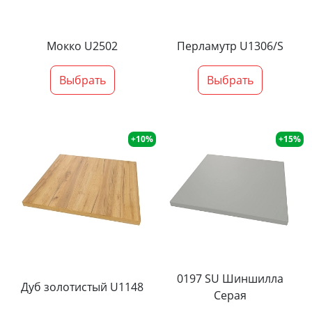
Мокко U2502
Перламутр U1306/S
Выбрать
Выбрать
+10%
+15%
0197 SU Шиншилла
Дуб золотистый U1148
Серая