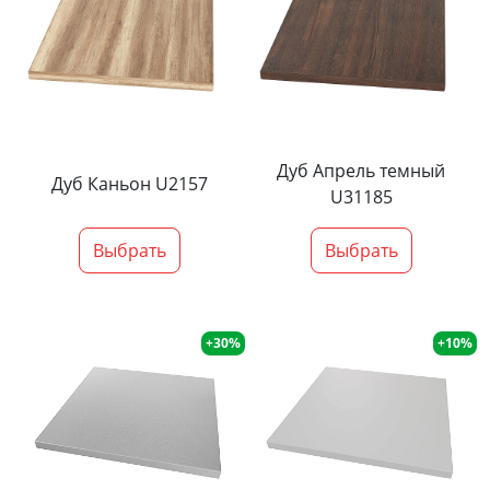
Дуб Апрель темный
Дуб Каньон U2157
U31185
Выбрать
Выбрать
+30%
+10%