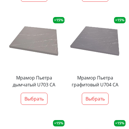
+15%
+15%
Мрамор Пьетра
Мрамор Пьетра
дымчатый U703 CA
графитовый U704 CA
Выбрать
Выбрать
+15%
+15%