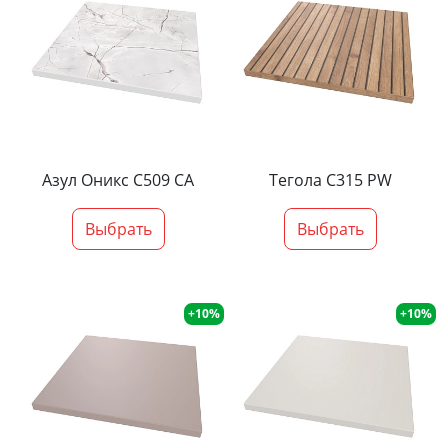
Азул Оникс С509 СА
Тегола С315 PW
Выбрать
Выбрать
+10%
+10%