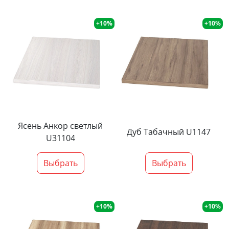
+10%
+10%
Ясень Анкор светлый
Дуб Табачный U1147
U31104
Выбрать
Выбрать
+10%
+10%