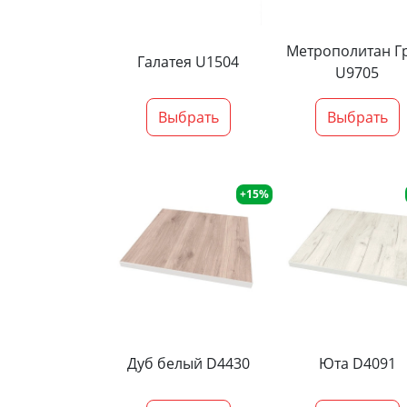
Метрополитан Г
Галатея U1504
U9705
Выбрать
Выбрать
+15%
Дуб белый D4430
Юта D4091