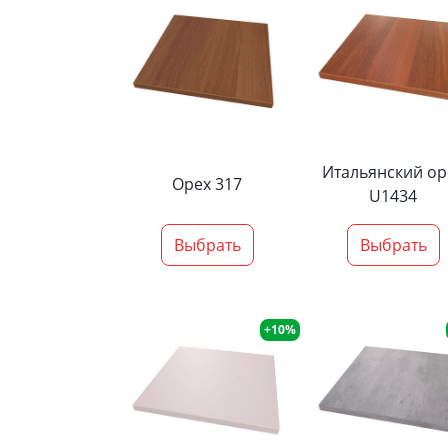
Итальянский ор
Орех 317
U1434
Выбрать
Выбрать
+10%