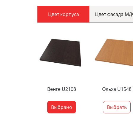
Цвет корпуса
Цвет фасада М
Венге U2108
Ольха U1548
Выбрано
Выбрать