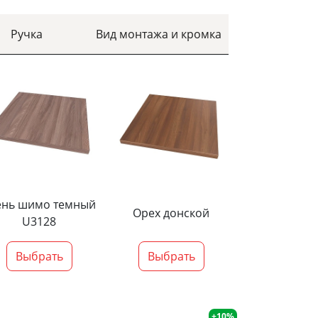
Ручка
Вид монтажа и кромка
ень шимо темный
Орех донской
U3128
Выбрать
Выбрать
+10%