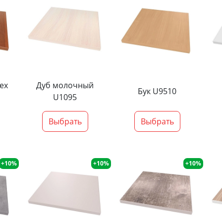
ех
Дуб молочный
Бук U9510
U1095
Выбрать
Выбрать
+10%
+10%
+10%