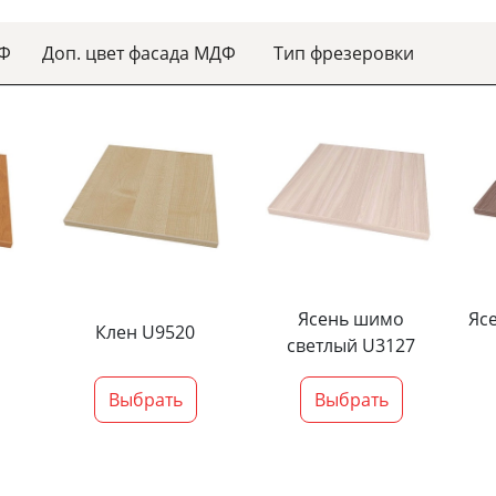
ДФ
Доп. цвет фасада МДФ
Тип фрезеровки
Ясень шимо
Яс
Клен U9520
светлый U3127
Выбрать
Выбрать