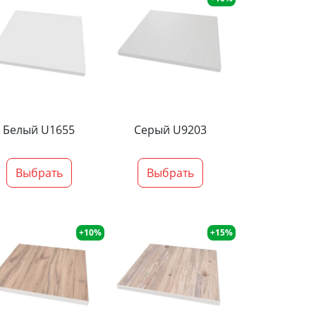
Белый U1655
Серый U9203
Выбрать
Выбрать
+10%
+15%