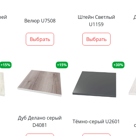
рей
Штейн Светлый
Велюр U7508
U1159
Выбрать
Выбрать
+15%
+15%
+30%
Дуб Делано серый
Тёмно-серый U2601
D4081