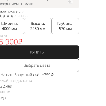
покрытием в эмали!
тикул: MSK31208
0 отзывов
Ширина:
Высота:
Глубина:
4000
мм
2250
мм
570
мм
на от
5 900
₽
КУПИТЬ
Выбрать цвета
На ваш бонусный счёт +759 ₽
ижайшая доставка
 2 дней
рантия
года