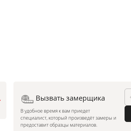
Вызвать замерщика
Можно заказать по
индивидуальным размерам
В удобное время к вам приедет
специалист, который произведёт замеры и
предоставит образцы материалов.