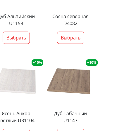
Дуб Альпийский
Сосна северная
U1158
D4082
Выбрать
Выбрать
+10%
+10%
Ясень Анкор
Дуб Табачный
светлый U31104
U1147