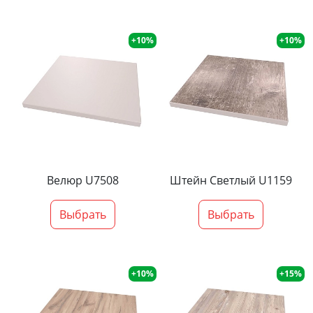
+10%
+10%
Велюр U7508
Штейн Светлый U1159
Выбрать
Выбрать
+10%
+15%