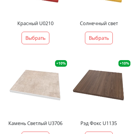
Красный U0210
Солнечный свет
Выбрать
Выбрать
+10%
+10%
Камень Светлый U3706
Рэд Фокс U1135