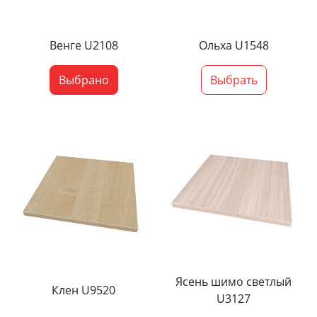
Венге U2108
Ольха U1548
Выбрано
Выбрать
Ясень шимо светлый
Клен U9520
U3127