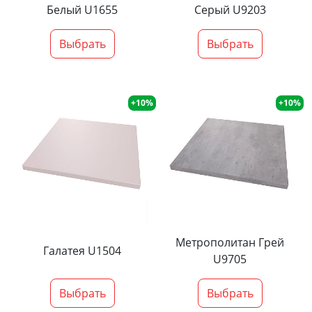
Белый U1655
Серый U9203
Выбрать
Выбрать
+10%
+10%
Метрополитан Грей
Галатея U1504
U9705
Выбрать
Выбрать