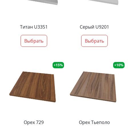
Титан U3351
Серый U9201
Выбрать
Выбрать
+15%
+10%
Орех 729
Орех Тьеполо