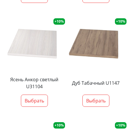
+10%
+10%
Ясень Анкор светлый
Дуб Табачный U1147
U31104
Выбрать
Выбрать
+10%
+10%