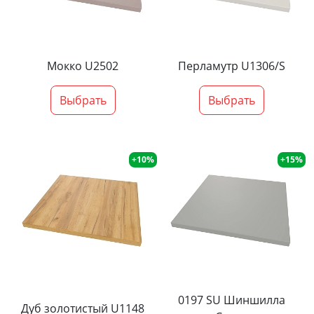
Мокко U2502
Перламутр U1306/S
Выбрать
Выбрать
+10%
+15%
0197 SU Шиншилла
Дуб золотистый U1148