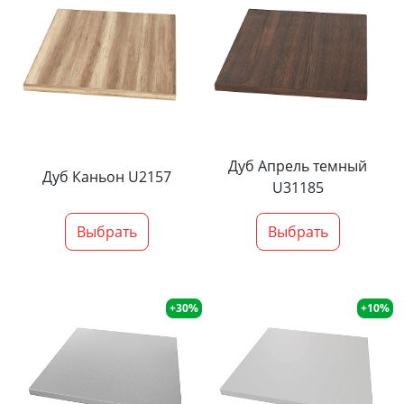
Дуб Апрель темный
Дуб Каньон U2157
U31185
Выбрать
Выбрать
+30%
+10%