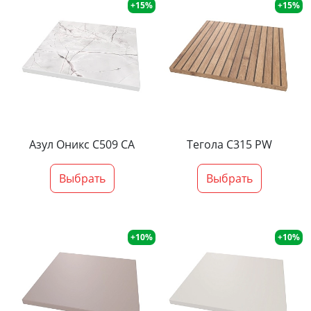
+15%
+15%
Азул Оникс С509 СА
Тегола С315 PW
Выбрать
Выбрать
+10%
+10%