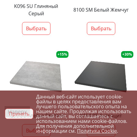
K096 SU Глиняный
8100 SM Белый Жемчуг
Серый
Выбрать
Выбрать
+15%
+30%
Данный веб-сайт использует cookie-
файлы в целях предоставления вам
лучшего пользовательского опыта на
Наверх
нашем сайте. Продолжая использовать
Принять
4298 SU Ателье Светлое
0164 PE Антрацит
данный сайт, вы соглашаетесь с
использованием нами cookie-файлов.
Для получения дополнительной
Выбрать
Выбрать
информации см.
Политика Cookie
.