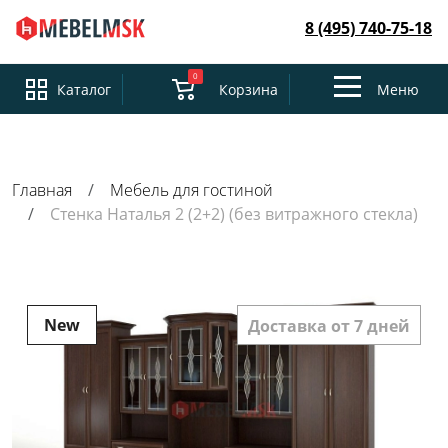
8 (495) 740-75-18
0
Toggle
Каталог
Корзина
Меню
navigation
Главная
Мебель для гостиной
Стенка Наталья 2 (2+2) (без витражного стекла)
New
Доставка от 7 дней