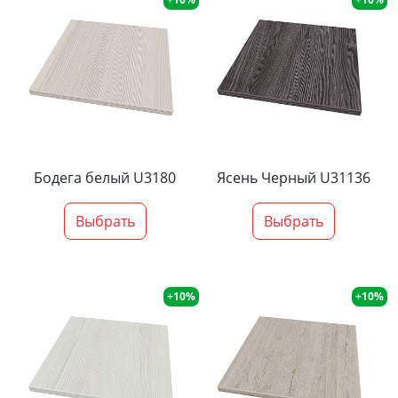
Бодега белый U3180
Ясень Черный U31136
Выбрать
Выбрать
+10%
+10%