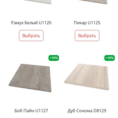
Рамух Белый U1120
Пикар U1125
Выбрать
Выбрать
+10%
+10%
Боб Пайн U1127
Дуб Сонома D8129