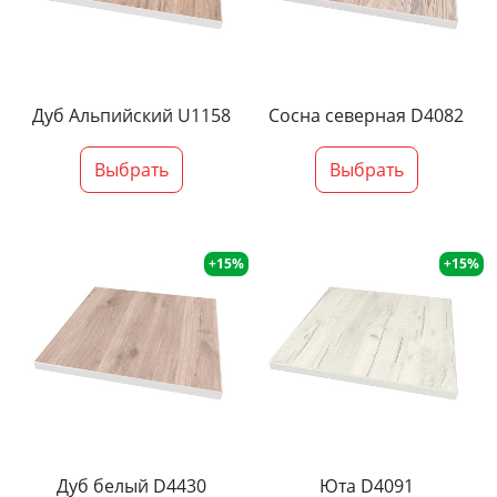
Дуб Альпийский U1158
Сосна северная D4082
Выбрать
Выбрать
+15%
+15%
Дуб белый D4430
Юта D4091