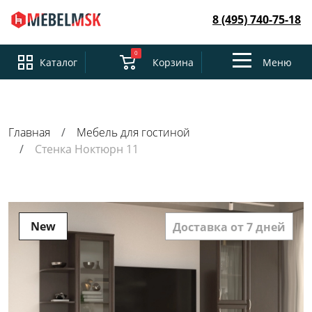
8 (495) 740-75-18
0
Toggle
Каталог
Корзина
Меню
navigation
Главная
Мебель для гостиной
Стенка Ноктюрн 11
New
Доставка от 7 дней