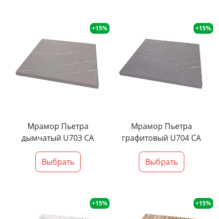
+15%
+15%
Мрамор Пьетра
Мрамор Пьетра
дымчатый U703 CA
графитовый U704 CA
Выбрать
Выбрать
+15%
+15%