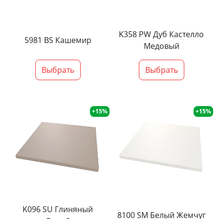
K358 PW Дуб Кастелло
5981 BS Кашемир
Медовый
Выбрать
Выбрать
+15%
+15%
K096 SU Глиняный
8100 SM Белый Жемчуг