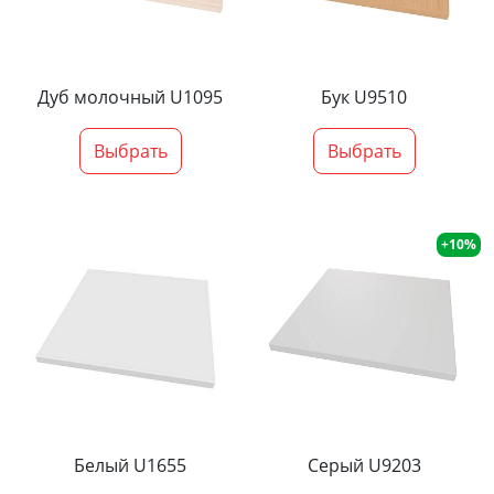
Дуб молочный U1095
Бук U9510
Выбрать
Выбрать
+10%
Белый U1655
Серый U9203