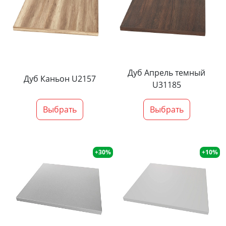
Дуб Апрель темный
Дуб Каньон U2157
U31185
Выбрать
Выбрать
+30%
+10%