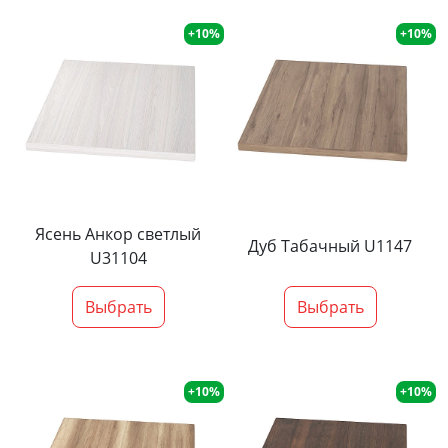
+10%
+10%
Ясень Анкор светлый
Дуб Табачный U1147
U31104
Выбрать
Выбрать
+10%
+10%