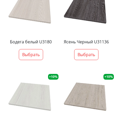
Бодега белый U3180
Ясень Черный U31136
Выбрать
Выбрать
+10%
+10%