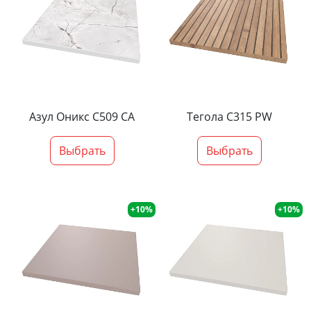
Азул Оникс С509 СА
Тегола С315 PW
Выбрать
Выбрать
+10%
+10%