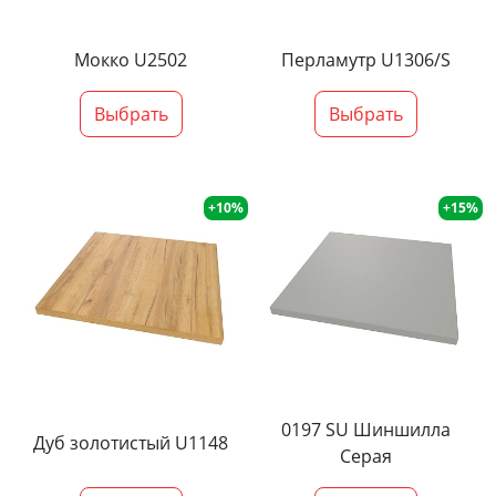
Мокко U2502
Перламутр U1306/S
Выбрать
Выбрать
+10%
+15%
0197 SU Шиншилла
Дуб золотистый U1148
Серая