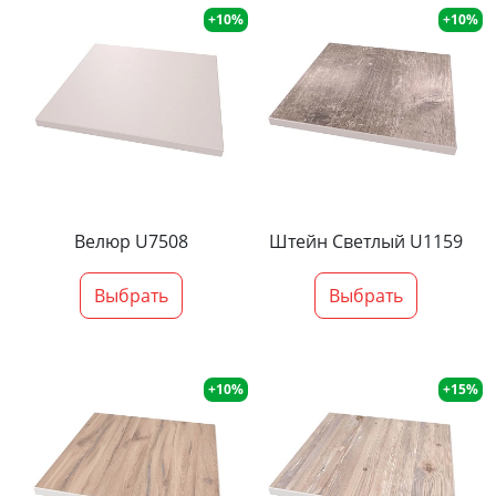
+10%
+10%
Велюр U7508
Штейн Светлый U1159
Выбрать
Выбрать
+10%
+15%