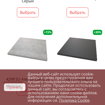
Серый
Выбрать
Выбрать
+15%
+30%
Данный веб-сайт использует cookie-
файлы в целях предоставления вам
4298 SU Ателье Светлое
0164 PE Антрацит
лучшего пользовательского опыта на
Наверх
нашем сайте. Продолжая использовать
Принять
данный сайт, вы соглашаетесь с
Выбрать
Выбрать
использованием нами cookie-файлов.
Для получения дополнительной
информации см.
Политика Cookie
.