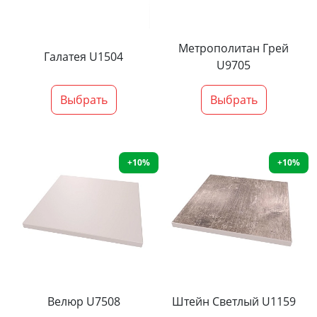
Метрополитан Грей
Галатея U1504
U9705
Выбрать
Выбрать
+10%
+10%
Велюр U7508
Штейн Светлый U1159