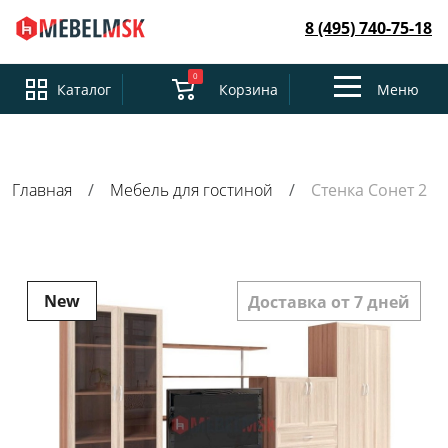
8 (495) 740-75-18
0
Toggle
Каталог
Корзина
Меню
navigation
Главная
Мебель для гостиной
Стенка Сонет 2
New
Доставка от 7 дней