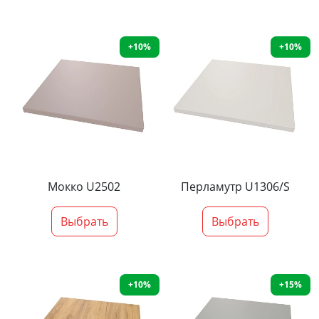
+10%
+10%
Мокко U2502
Перламутр U1306/S
Выбрать
Выбрать
+10%
+15%