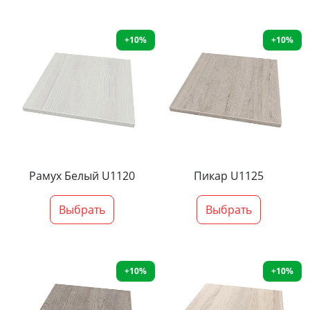
+10%
+10%
Рамух Белый U1120
Пикар U1125
Выбрать
Выбрать
+10%
+10%