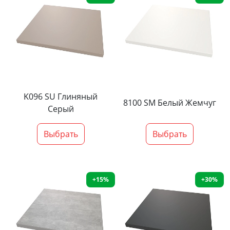
K096 SU Глиняный
8100 SM Белый Жемчуг
Серый
Выбрать
Выбрать
+15%
+30%