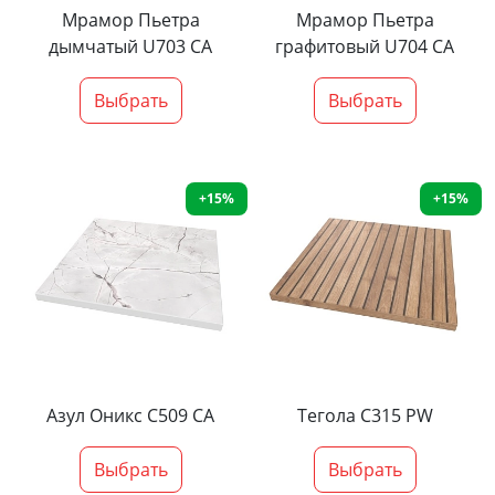
Мрамор Пьетра
Мрамор Пьетра
дымчатый U703 CA
графитовый U704 CA
Выбрать
Выбрать
+15%
+15%
Азул Оникс С509 СА
Тегола С315 PW
Выбрать
Выбрать