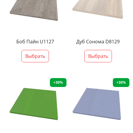
Боб Пайн U1127
Дуб Сонома D8129
Выбрать
Выбрать
+30%
+30%