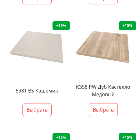
+15%
+15%
K358 PW Дуб Кастелло
5981 BS Кашемир
Медовый
Выбрать
Выбрать
+15%
+15%