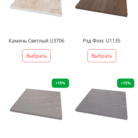
Камень Светлый U3706
Рэд Фокс U1135
Выбрать
Выбрать
+15%
+15%