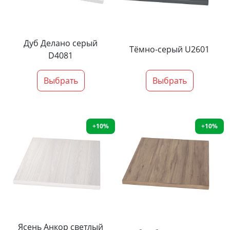
Дуб Делано серый
Тёмно-серый U2601
D4081
Выбрать
Выбрать
+10%
+10%
Ясень Анкор светлый