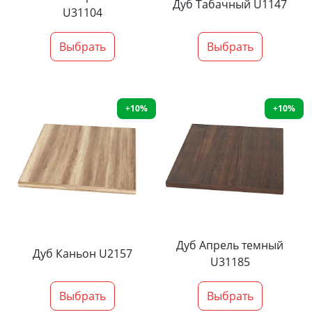
Дуб Табачный U1147
U31104
Выбрать
Выбрать
+10%
+10%
Дуб Апрель темный
Дуб Каньон U2157
U31185
Выбрать
Выбрать