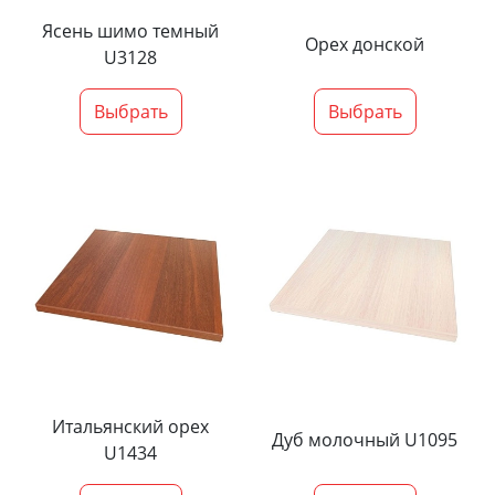
Ясень шимо темный
Орех донской
U3128
Выбрать
Выбрать
Итальянский орех
Дуб молочный U1095
U1434