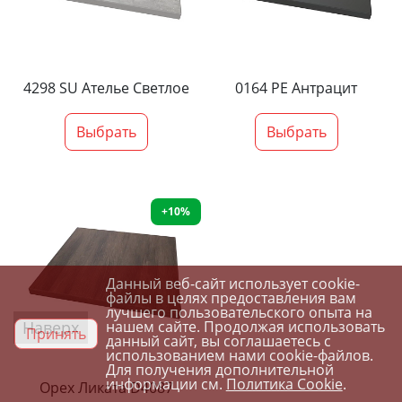
4298 SU Ателье Светлое
0164 PE Антрацит
Выбрать
Выбрать
+10%
Данный веб-сайт использует cookie-
файлы в целях предоставления вам
лучшего пользовательского опыта на
Наверх
нашем сайте. Продолжая использовать
Принять
данный сайт, вы соглашаетесь с
использованием нами cookie-файлов.
Для получения дополнительной
информации см.
Политика Cookie
.
Орех Ликата D4087