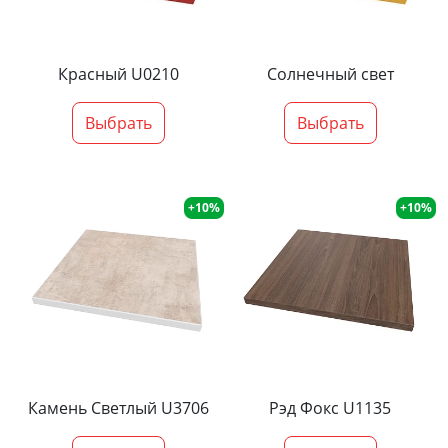
Красный U0210
Солнечный свет
Выбрать
Выбрать
+10%
+10%
Камень Светлый U3706
Рэд Фокс U1135