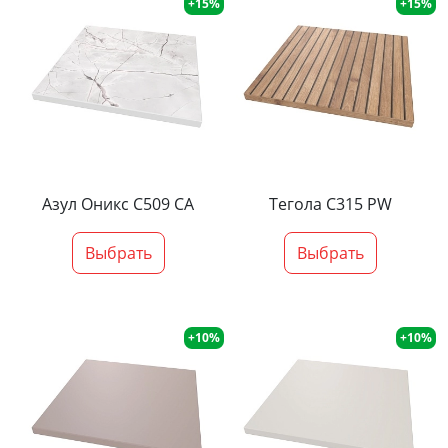
+15%
+15%
Азул Оникс С509 СА
Тегола С315 PW
Выбрать
Выбрать
+10%
+10%