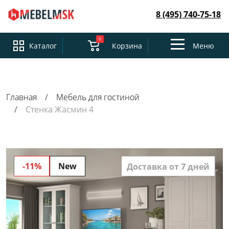
8 (495) 740-75-18
0
Toggle
Каталог
Корзина
Меню
navigation
Главная
Мебель для гостиной
Стенка Жасмин 4
-11%
New
Доставка от 7 дней