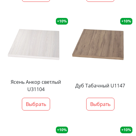
+10%
+10%
Ясень Анкор светлый
Дуб Табачный U1147
U31104
Выбрать
Выбрать
+10%
+10%