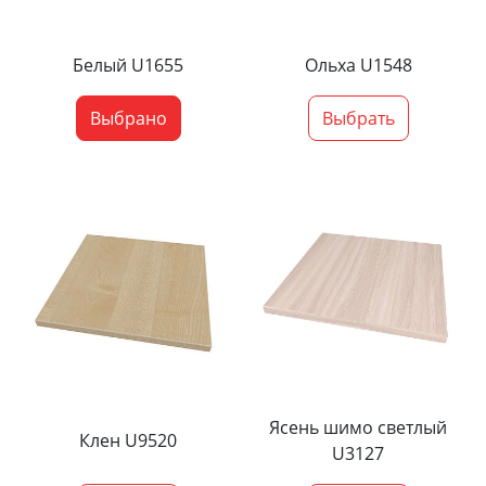
Белый U1655
Ольха U1548
Выбрано
Выбрать
Ясень шимо светлый
Клен U9520
U3127