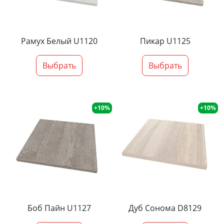
Рамух Белый U1120
Пикар U1125
Выбрать
Выбрать
+10%
+10%
Боб Пайн U1127
Дуб Сонома D8129