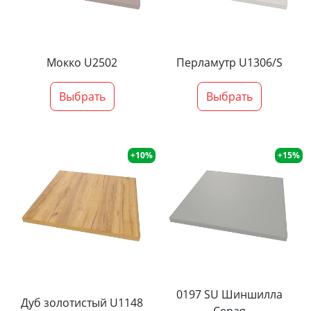
Мокко U2502
Перламутр U1306/S
Выбрать
Выбрать
+10%
+15%
0197 SU Шиншилла
Дуб золотистый U1148