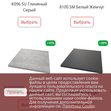
K096 SU Глиняный
8100 SM Белый Жемчуг
Серый
Выбрать
Выбрать
+15%
+30%
Данный веб-сайт использует cookie-
файлы в целях предоставления вам
лучшего пользовательского опыта на
Наверх
нашем сайте. Продолжая использовать
Принять
4298 SU Ателье Светлое
0164 PE Антрацит
данный сайт, вы соглашаетесь с
использованием нами cookie-файлов.
Для получения дополнительной
Выбрать
Выбрать
информации см.
Политика Cookie
.