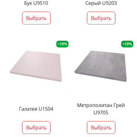
Бук U9510
Серый U9203
Выбрать
Выбрать
+10%
+10%
Метрополитан Грей
Галатея U1504
U9705
Выбрать
Выбрать