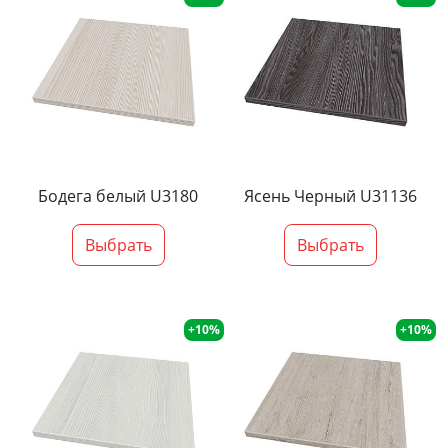
Бодега белый U3180
Ясень Черный U31136
Выбрать
Выбрать
+10%
+10%