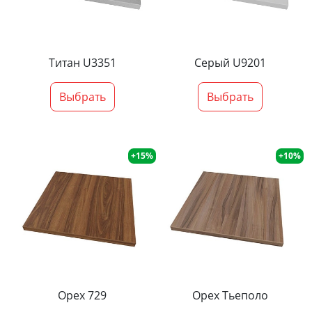
Титан U3351
Серый U9201
Выбрать
Выбрать
+15%
+10%
Орех 729
Орех Тьеполо