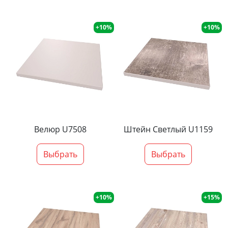
+10%
+10%
Велюр U7508
Штейн Светлый U1159
Выбрать
Выбрать
+10%
+15%