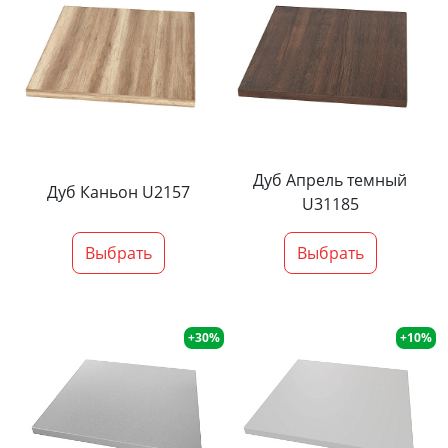
Дуб Апрель темный
Дуб Каньон U2157
U31185
Выбрать
Выбрать
+30%
+10%