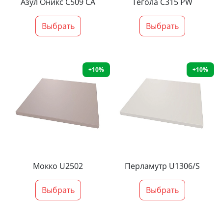
Азул Оникс С509 СА
Тегола С315 PW
Выбрать
Выбрать
+10%
+10%
Мокко U2502
Перламутр U1306/S
Выбрать
Выбрать