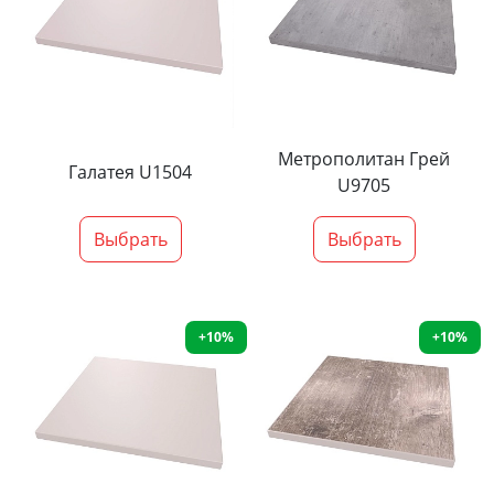
Метрополитан Грей
Галатея U1504
U9705
Выбрать
Выбрать
+10%
+10%