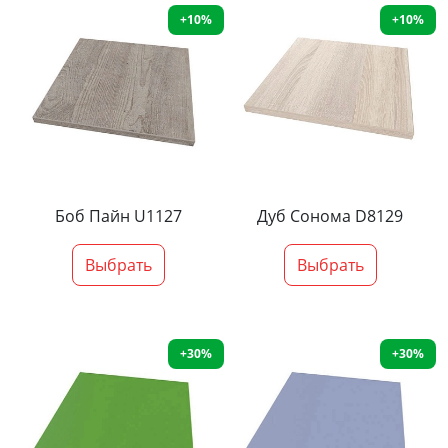
+10%
+10%
Боб Пайн U1127
Дуб Сонома D8129
Выбрать
Выбрать
+30%
+30%