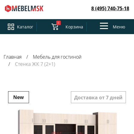
8 (495) 740-75-18
0
Toggle
Каталог
Корзина
Меню
navigation
Главная
Мебель для гостиной
Стенка ЖК 7 (2+1)
New
Доставка от 7 дней