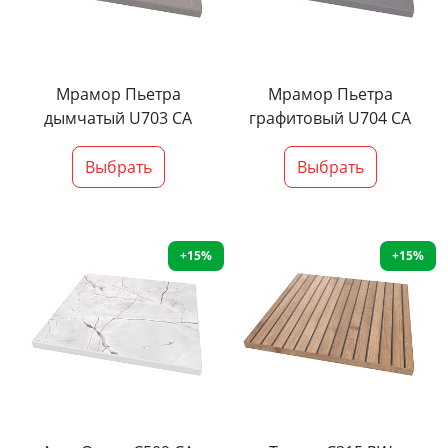
Мрамор Пьетра
Мрамор Пьетра
дымчатый U703 CA
графитовый U704 CA
Выбрать
Выбрать
+15%
+15%