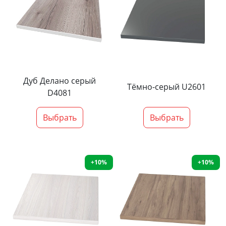
Дуб Делано серый
Тёмно-серый U2601
D4081
Выбрать
Выбрать
+10%
+10%