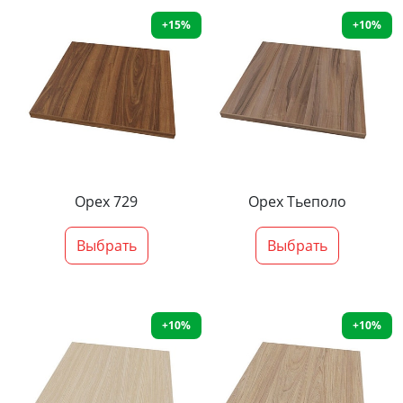
+15%
+10%
Орех 729
Орех Тьеполо
Выбрать
Выбрать
+10%
+10%