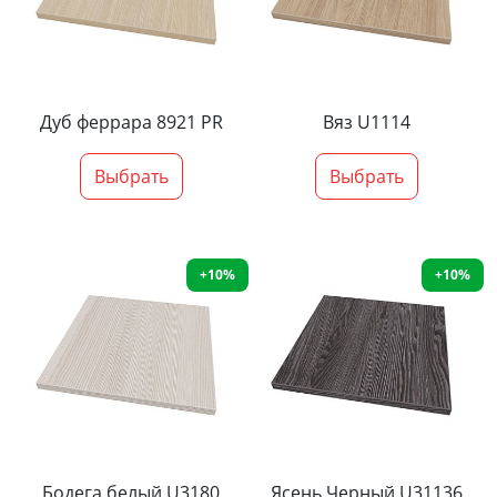
Дуб феррара 8921 PR
Вяз U1114
Выбрать
Выбрать
+10%
+10%
Бодега белый U3180
Ясень Черный U31136