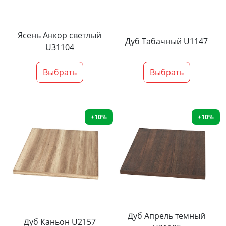
Ясень Анкор светлый
Дуб Табачный U1147
U31104
Выбрать
Выбрать
+10%
+10%
Дуб Апрель темный
Дуб Каньон U2157