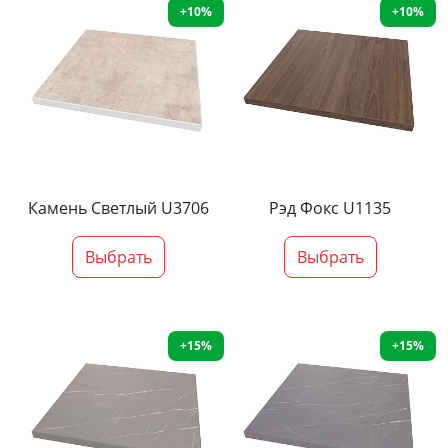
+10%
+10%
Камень Светлый U3706
Рэд Фокс U1135
Выбрать
Выбрать
+15%
+15%