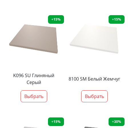
+15%
+15%
K096 SU Глиняный
8100 SM Белый Жемчуг
Серый
Выбрать
Выбрать
+15%
+30%