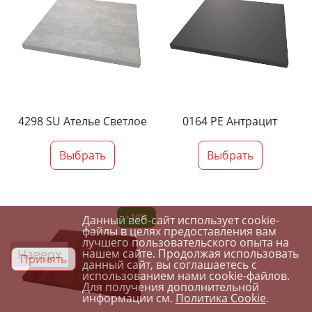
4298 SU Ателье Светлое
0164 PE Антрацит
Выбрать
Выбрать
+10%
Данный веб-сайт использует cookie-
файлы в целях предоставления вам
лучшего пользовательского опыта на
Наверх
нашем сайте. Продолжая использовать
Принять
данный сайт, вы соглашаетесь с
использованием нами cookie-файлов.
Для получения дополнительной
информации см.
Политика Cookie
.