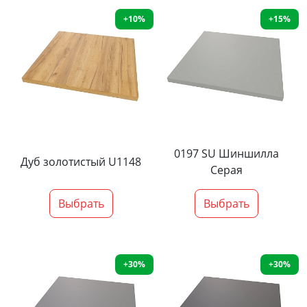
+10%
+15%
0197 SU Шиншилла
Дуб золотистый U1148
Серая
Выбрать
Выбрать
+30%
+30%