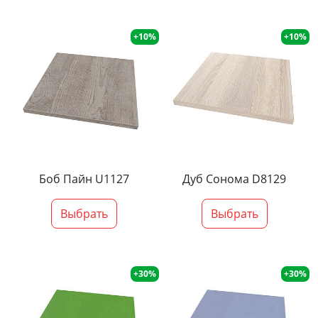
+10%
+10%
Боб Пайн U1127
Дуб Сонома D8129
Выбрать
Выбрать
+30%
+30%