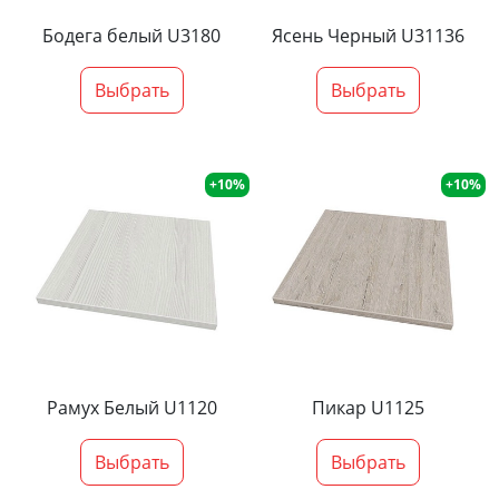
Бодега белый U3180
Ясень Черный U31136
Выбрать
Выбрать
+10%
+10%
Рамух Белый U1120
Пикар U1125
Выбрать
Выбрать