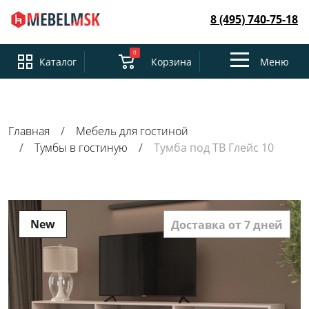
8 (495) 740-75-18
0
Toggle
Каталог
Корзина
Меню
navigation
Главная
Мебель для гостиной
Тумбы в гостиную
Тумба под ТВ Глейс 10
New
Доставка от 7 дней