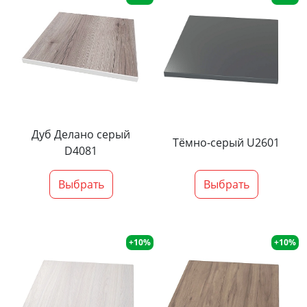
Дуб Делано серый
Тёмно-серый U2601
D4081
Выбрать
Выбрать
+10%
+10%