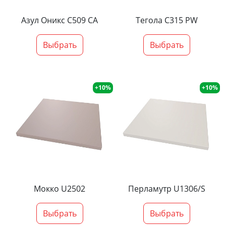
Азул Оникс С509 СА
Тегола С315 PW
Выбрать
Выбрать
+10%
+10%
Мокко U2502
Перламутр U1306/S
Выбрать
Выбрать