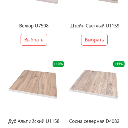
Велюр U7508
Штейн Светлый U1159
Выбрать
Выбрать
+10%
+15%
Дуб Альпийский U1158
Сосна северная D4082