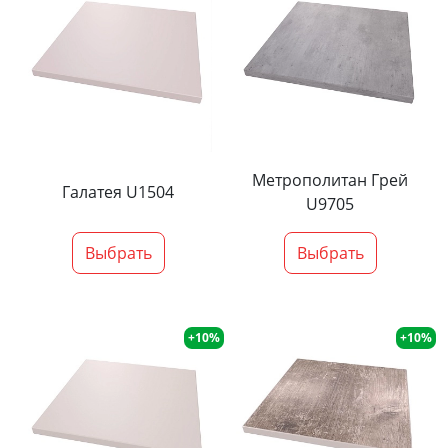
Метрополитан Грей
Галатея U1504
U9705
Выбрать
Выбрать
+10%
+10%