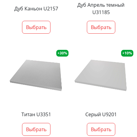
Дуб Апрель темный
Дуб Каньон U2157
U31185
Выбрать
Выбрать
+30%
+10%
Титан U3351
Серый U9201
Выбрать
Выбрать