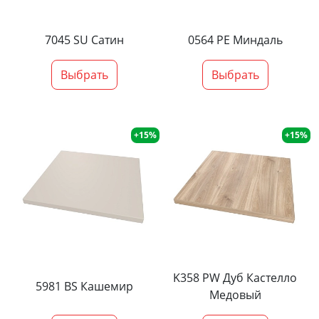
7045 SU Сатин
0564 PE Миндаль
Выбрать
Выбрать
+15%
+15%
K358 PW Дуб Кастелло
5981 BS Кашемир
Медовый