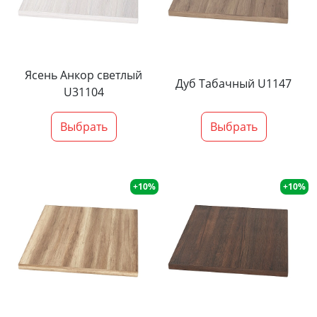
Ясень Анкор светлый
Дуб Табачный U1147
U31104
Выбрать
Выбрать
+10%
+10%