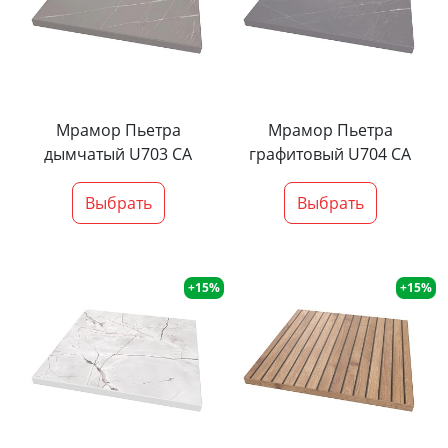
Мрамор Пьетра
Мрамор Пьетра
дымчатый U703 CA
графитовый U704 CA
Выбрать
Выбрать
+15%
+15%