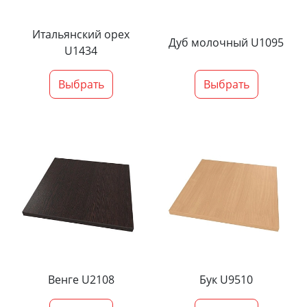
Итальянский орех
Дуб молочный U1095
U1434
Выбрать
Выбрать
Венге U2108
Бук U9510