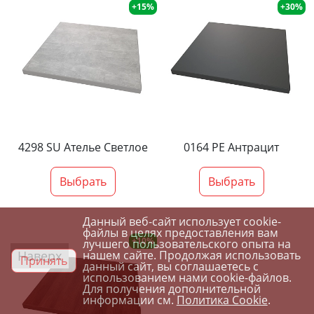
+15%
+30%
4298 SU Ателье Светлое
0164 PE Антрацит
Выбрать
Выбрать
Данный веб-сайт использует cookie-
файлы в целях предоставления вам
+10%
лучшего пользовательского опыта на
Наверх
нашем сайте. Продолжая использовать
Принять
данный сайт, вы соглашаетесь с
использованием нами cookie-файлов.
Для получения дополнительной
информации см.
Политика Cookie
.