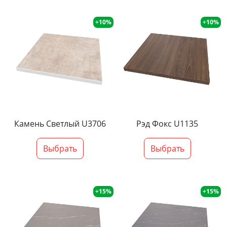
+10%
+10%
Камень Светлый U3706
Рэд Фокс U1135
Выбрать
Выбрать
+15%
+15%