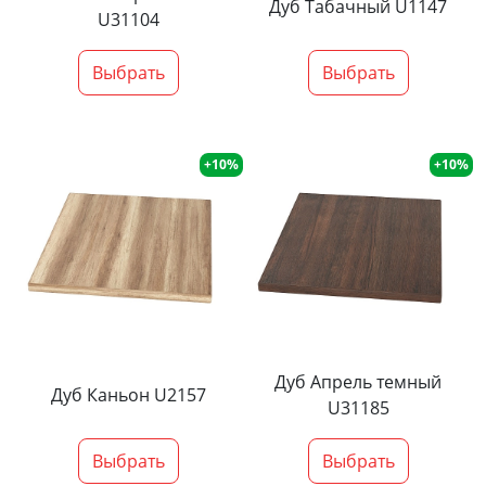
Дуб Табачный U1147
U31104
Выбрать
Выбрать
+10%
+10%
Дуб Апрель темный
Дуб Каньон U2157
U31185
Выбрать
Выбрать