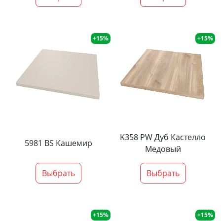
+15%
+15%
K358 PW Дуб Кастелло
5981 BS Кашемир
Медовый
Выбрать
Выбрать
+15%
+15%