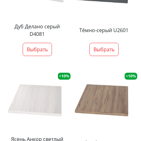
Дуб Делано серый
Тёмно-серый U2601
D4081
Выбрать
Выбрать
+10%
+10%
Ясень Анкор светлый