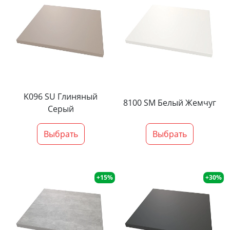
K096 SU Глиняный
8100 SM Белый Жемчуг
Серый
Выбрать
Выбрать
+15%
+30%