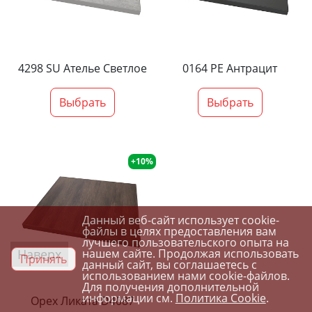
4298 SU Ателье Светлое
0164 PE Антрацит
Выбрать
Выбрать
+10%
Данный веб-сайт использует cookie-
файлы в целях предоставления вам
лучшего пользовательского опыта на
Наверх
нашем сайте. Продолжая использовать
Принять
данный сайт, вы соглашаетесь с
использованием нами cookie-файлов.
Для получения дополнительной
информации см.
Политика Cookie
.
Орех Ликата D4087