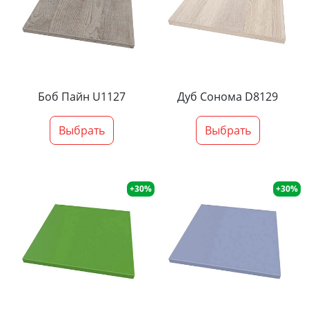
Боб Пайн U1127
Дуб Сонома D8129
Выбрать
Выбрать
+30%
+30%