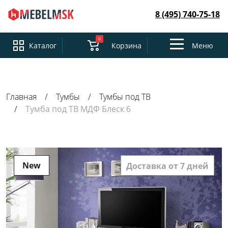
8 (495) 740-75-18
0
Toggle
Каталог
Корзина
Меню
navigation
Главная
Тумбы
Тумбы под ТВ
Тумба под ТВ МДФ Блеск 6
New
Доставка от 7 дней