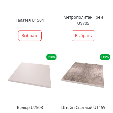
Метрополитан Грей
Галатея U1504
U9705
Выбрать
Выбрать
+10%
+10%
Велюр U7508
Штейн Светлый U1159