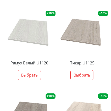
+10%
+10%
Рамух Белый U1120
Пикар U1125
Выбрать
Выбрать
+10%
+10%