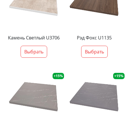
Камень Светлый U3706
Рэд Фокс U1135
Выбрать
Выбрать
+15%
+15%