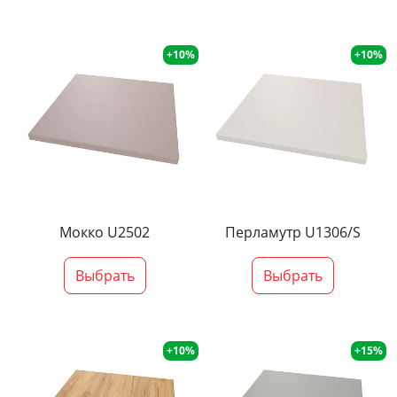
+10%
+10%
Мокко U2502
Перламутр U1306/S
Выбрать
Выбрать
+10%
+15%