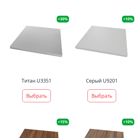
+30%
+10%
Титан U3351
Серый U9201
Выбрать
Выбрать
+15%
+10%