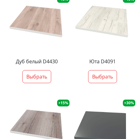
Дуб белый D4430
Юта D4091
Выбрать
Выбрать
+15%
+30%