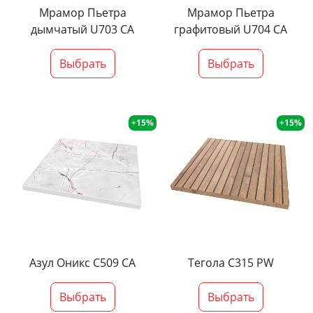
Мрамор Пьетра
Мрамор Пьетра
дымчатый U703 CA
графитовый U704 CA
Выбрать
Выбрать
+15%
+15%
Азул Оникс С509 СА
Тегола С315 PW
Выбрать
Выбрать