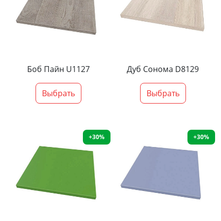
Боб Пайн U1127
Дуб Сонома D8129
Выбрать
Выбрать
+30%
+30%