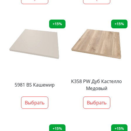
+15%
+15%
K358 PW Дуб Кастелло
5981 BS Кашемир
Медовый
Выбрать
Выбрать
+15%
+15%