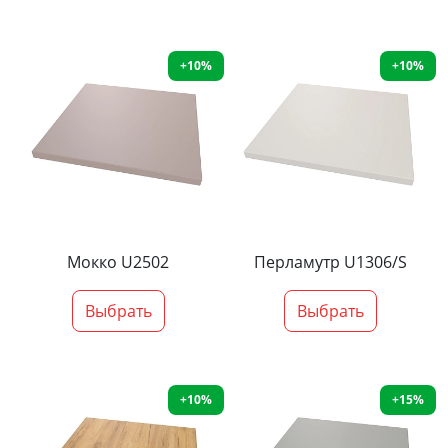
+10%
+10%
Мокко U2502
Перламутр U1306/S
Выбрать
Выбрать
+10%
+15%