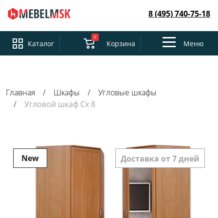
8 (495) 740-75-18
0
Toggle
Каталог
Корзина
Меню
navigation
Главная
Шкафы
Угловые шкафы
Угловой шкаф Сх 8
New
Доставка от 7 дней