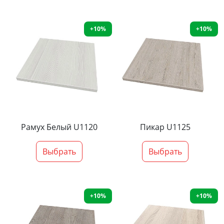
+10%
+10%
Рамух Белый U1120
Пикар U1125
Выбрать
Выбрать
+10%
+10%