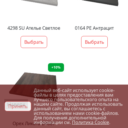
4298 SU Ателье Светлое
0164 PE Антрацит
Выбрать
Выбрать
+10%
Данный веб-сайт использует cookie-
файлы в целях предоставления вам
лучшего пользовательского опыта на
Наверх
нашем сайте. Продолжая использовать
Принять
данный сайт, вы соглашаетесь с
использованием нами cookie-файлов.
Для получения дополнительной
информации см.
Политика Cookie
.
Орех Ликата D4087