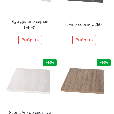
Дуб Делано серый
Тёмно-серый U2601
D4081
Выбрать
Выбрать
+10%
+10%
Ясень Анкор светлый