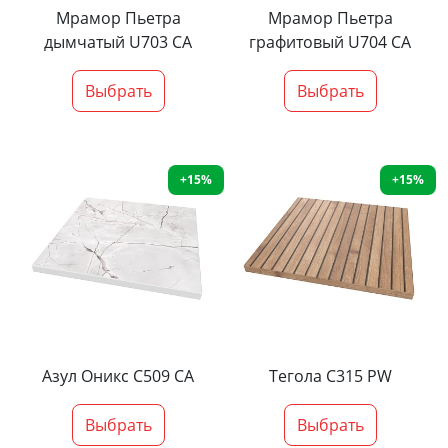
Мрамор Пьетра
Мрамор Пьетра
дымчатый U703 CA
графитовый U704 CA
Выбрать
Выбрать
+15%
+15%
Азул Оникс С509 СА
Тегола С315 PW
Выбрать
Выбрать