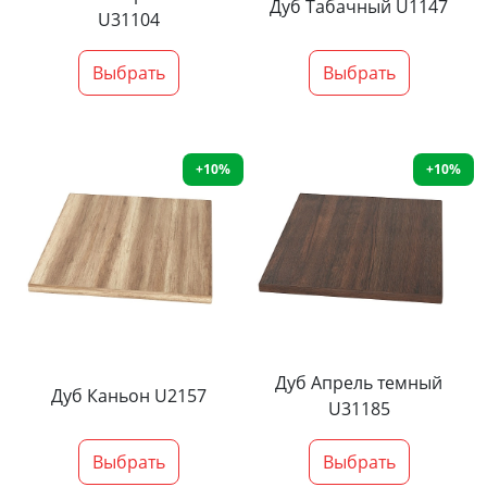
Дуб Табачный U1147
U31104
Выбрать
Выбрать
+10%
+10%
Дуб Апрель темный
Дуб Каньон U2157
U31185
Выбрать
Выбрать