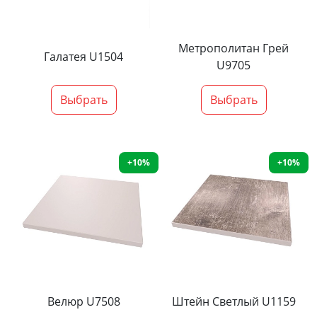
Метрополитан Грей
Галатея U1504
U9705
Выбрать
Выбрать
+10%
+10%
Велюр U7508
Штейн Светлый U1159