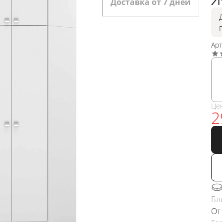
Доставка от 7 дней
Ар
Це
2
Бл
От