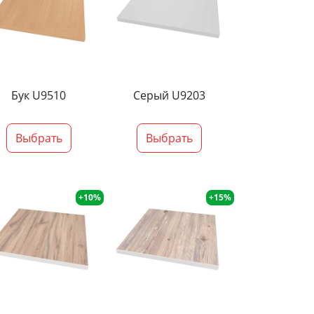
Бук U9510
Серый U9203
Выбрать
Выбрать
+10%
+15%