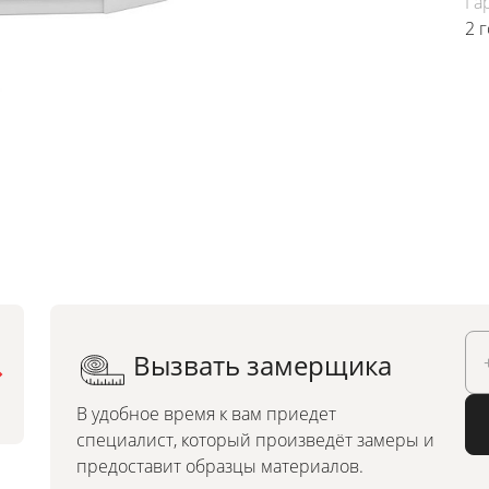
Га
2 
Вызвать замерщика
Можно заказать по
индивидуальным размерам
В удобное время к вам приедет
специалист, который произведёт замеры и
предоставит образцы материалов.