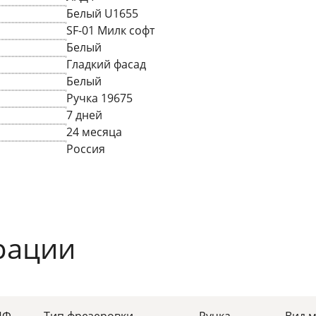
Белый U1655
SF-01 Милк софт
Белый
Гладкий фасад
Белый
Ручка 19675
7 дней
24 месяца
Россия
рации
ДФ
Тип фрезеровки
Ручка
Вид 