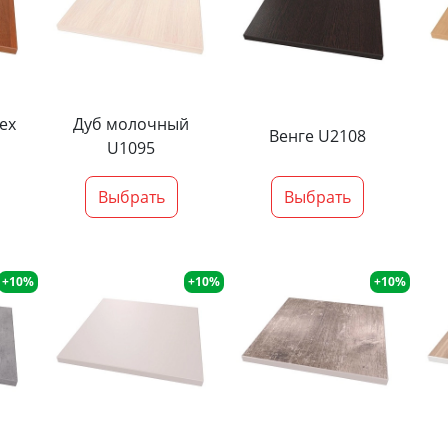
ех
Дуб молочный
Венге U2108
U1095
Выбрать
Выбрать
+10%
+10%
+10%