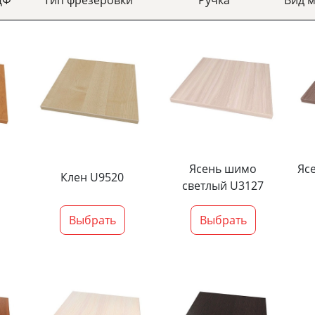
Ясень шимо
Яс
Клен U9520
светлый U3127
Выбрать
Выбрать