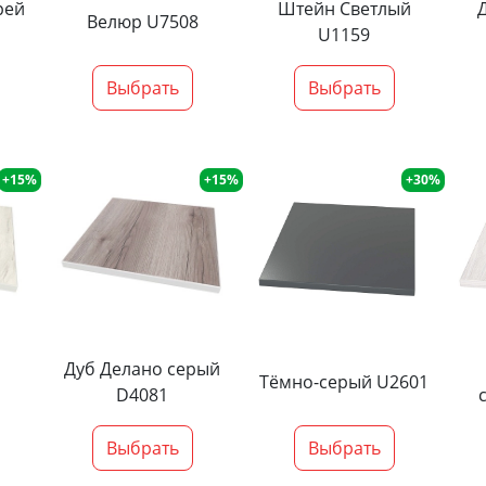
рей
Штейн Светлый
Велюр U7508
U1159
Выбрать
Выбрать
+15%
+15%
+30%
Дуб Делано серый
Тёмно-серый U2601
D4081
Выбрать
Выбрать