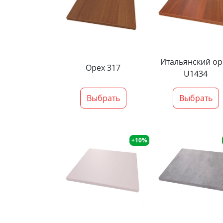
Итальянский ор
Орех 317
U1434
Выбрать
Выбрать
+10%