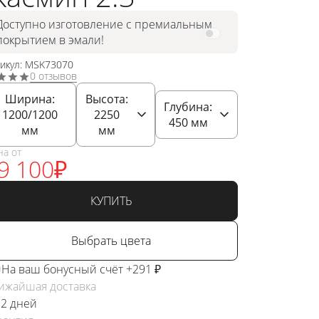
Доступно изготовление с премиальным
покрытием в эмали!
тикул: MSK73070
0 отзывов
Ширина:
Высота:
Глубина:
1200/1200
2250
450
мм
мм
мм
на от
9 100
₽
КУПИТЬ
Выбрать цвета
На ваш бонусный счёт +291 ₽
ижайшая доставка
 2 дней