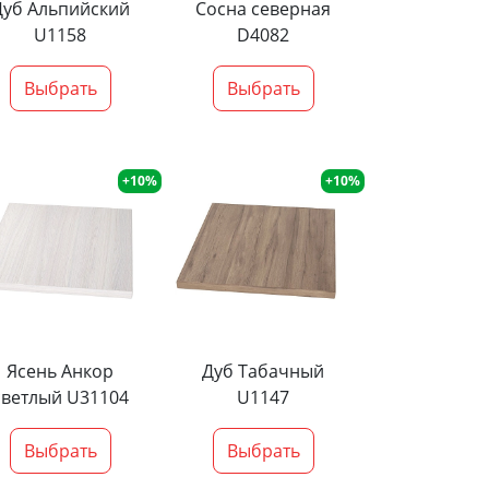
Дуб Альпийский
Сосна северная
U1158
D4082
Выбрать
Выбрать
+10%
+10%
Ясень Анкор
Дуб Табачный
светлый U31104
U1147
Выбрать
Выбрать