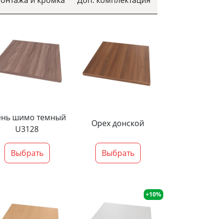
ень шимо темный
Орех донской
U3128
Выбрать
Выбрать
+10%