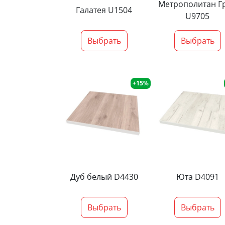
Метрополитан Г
Галатея U1504
U9705
Выбрать
Выбрать
+15%
Дуб белый D4430
Юта D4091
Выбрать
Выбрать