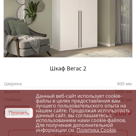
Шкаф Вегас 2
Ширина
800 мм
Высота
2000 мм
Данный веб-сайт использует cookie-
Глубина
400 мм
файлы в целях предоставления вам
лучшего пользовательского опыта на
Наверх
нашем сайте. Продолжая использовать
11 200
₽
Цена от:
Принять
данный сайт, вы соглашаетесь с
использованием нами cookie-файлов.
Для получения дополнительной
информации см.
Политика Cookie
.