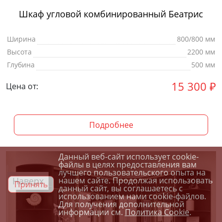
Шкаф угловой комбинированный Беатрис
Ширина
800/800 мм
Высота
2200 мм
Глубина
500 мм
15 300
₽
Цена от:
Подробнее
Данный веб-сайт использует cookie-
файлы в целях предоставления вам
лучшего пользовательского опыта на
Наверх
нашем сайте. Продолжая использовать
Принять
данный сайт, вы соглашаетесь с
использованием нами cookie-файлов.
Для получения дополнительной
информации см.
Политика Cookie
.