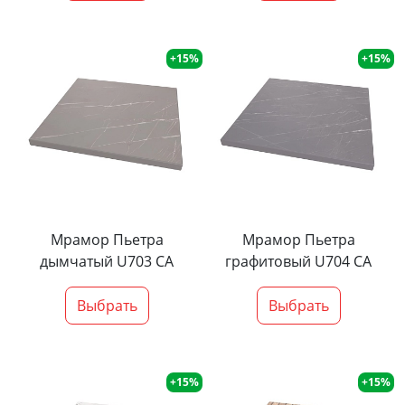
+15%
+15%
Мрамор Пьетра
Мрамор Пьетра
дымчатый U703 CA
графитовый U704 CA
Выбрать
Выбрать
+15%
+15%