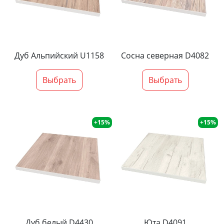
Дуб Альпийский U1158
Сосна северная D4082
Выбрать
Выбрать
+15%
+15%
Дуб белый D4430
Юта D4091