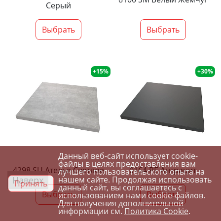
Серый
Выбрать
Выбрать
+15%
+30%
Данный веб-сайт использует cookie-
файлы в целях предоставления вам
4298 SU Ателье Светлое
0164 PE Антрацит
лучшего пользовательского опыта на
Наверх
нашем сайте. Продолжая использовать
Принять
данный сайт, вы соглашаетесь с
Выбрать
Выбрать
использованием нами cookie-файлов.
Для получения дополнительной
информации см.
Политика Cookie
.