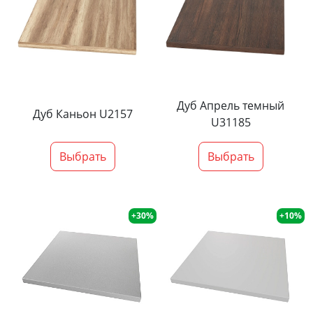
Дуб Апрель темный
Дуб Каньон U2157
U31185
Выбрать
Выбрать
+30%
+10%