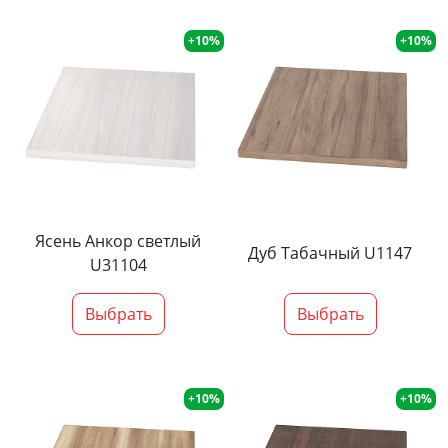
+10%
+10%
Ясень Анкор светлый
Дуб Табачный U1147
U31104
Выбрать
Выбрать
+10%
+10%