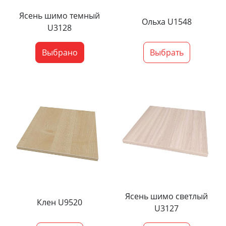
Ясень шимо темный
Ольха U1548
U3128
Выбрано
Выбрать
Ясень шимо светлый
Клен U9520
U3127