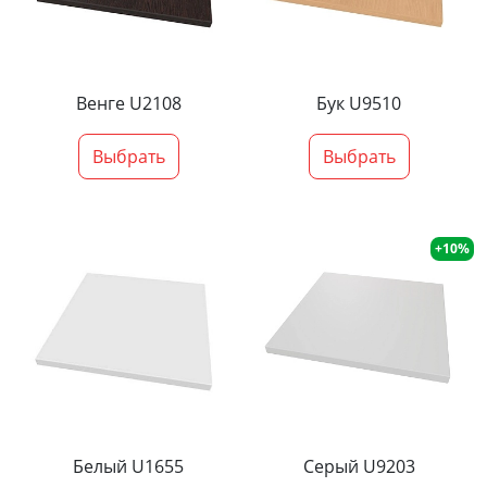
Венге U2108
Бук U9510
Выбрать
Выбрать
+10%
Белый U1655
Серый U9203