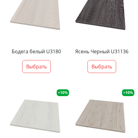
Бодега белый U3180
Ясень Черный U31136
Выбрать
Выбрать
+10%
+10%