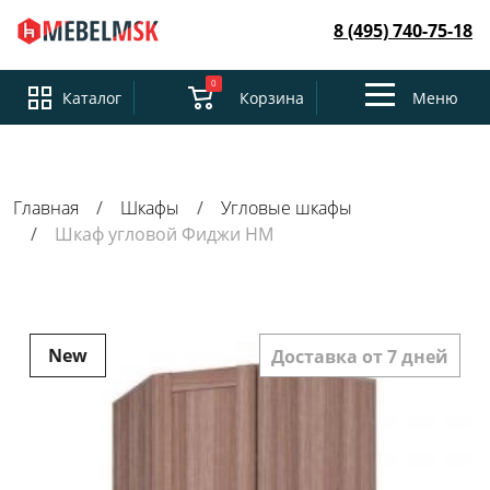
8 (495) 740-75-18
0
Toggle
Каталог
Корзина
Меню
navigation
Главная
Шкафы
Угловые шкафы
Шкаф угловой Фиджи НМ
New
Доставка от 7 дней