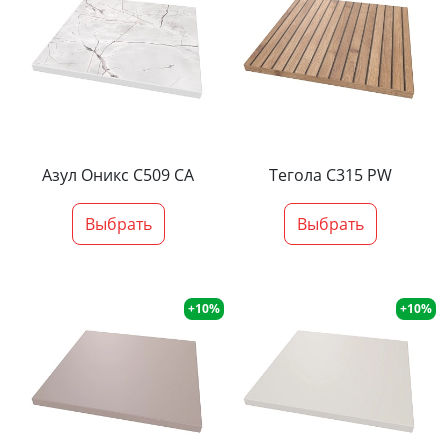
Азул Оникс С509 СА
Тегола С315 PW
Выбрать
Выбрать
+10%
+10%