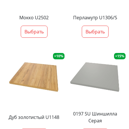
Мокко U2502
Перламутр U1306/S
Выбрать
Выбрать
+10%
+15%
0197 SU Шиншилла
Дуб золотистый U1148
Серая