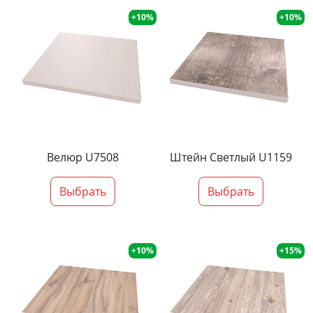
+10%
+10%
Велюр U7508
Штейн Светлый U1159
Выбрать
Выбрать
+10%
+15%