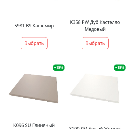
K358 PW Дуб Кастелло
5981 BS Кашемир
Медовый
Выбрать
Выбрать
+15%
+15%
K096 SU Глиняный
8100 SM Белый Жемчуг