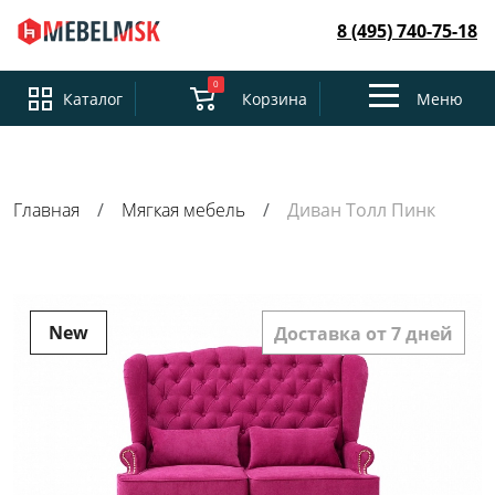
8 (495) 740-75-18
0
Toggle
Каталог
Корзина
Меню
navigation
Главная
Мягкая мебель
Диван Толл Пинк
New
Доставка от 7 дней