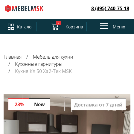
8 (495) 740-75-18
0
Toggle
Каталог
Корзина
Меню
navigation
Главная
Мебель для кухни
Кухонные гарнитуры
Кухня КХ 50 Хай-Тек MSK
-23%
New
Доставка от 7 дней