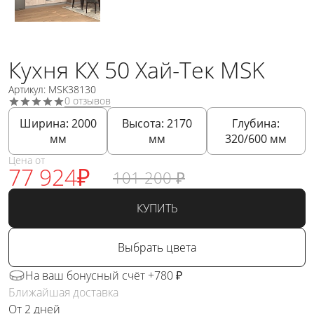
Кухня КХ 50 Хай-Тек MSK
Артикул: MSK38130
0 отзывов
Ширина:
2000
Высота:
2170
Глубина:
мм
мм
320/600
мм
Цена от
77 924
₽
101 200
₽
КУПИТЬ
Выбрать цвета
На ваш бонусный счёт +780 ₽
Ближайшая доставка
От 2 дней