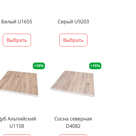
Белый U1655
Серый U9203
Выбрать
Выбрать
+10%
+15%
Дуб Альпийский
Сосна северная
U1158
D4082