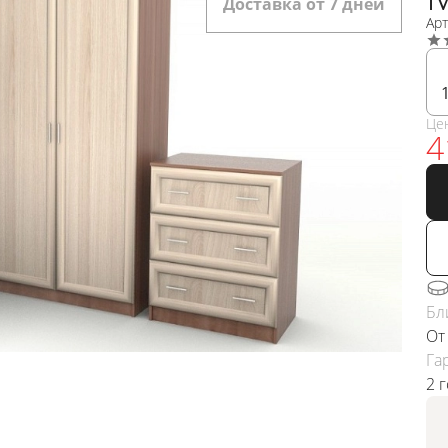
Доставка от 7 дней
Ар
Це
4
Бл
От
Га
2 