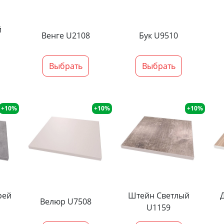
й
Венге U2108
Бук U9510
Выбрать
Выбрать
+10%
+10%
+10%
рей
Штейн Светлый
Велюр U7508
U1159