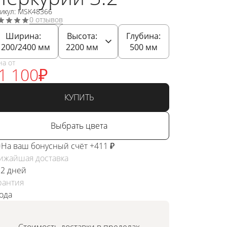
тикул: MSK48366
0 отзывов
Ширина:
Высота:
Глубина:
1200/2400
мм
2200
мм
500
мм
на от
1 100
₽
КУПИТЬ
Выбрать цвета
На ваш бонусный счёт +411 ₽
ижайшая доставка
 2 дней
рантия
года