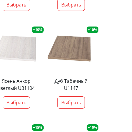
Выбрать
Выбрать
+10%
+10%
Ясень Анкор
Дуб Табачный
светлый U31104
U1147
Выбрать
Выбрать
+15%
+10%