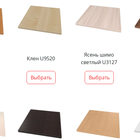
Ясень шимо
Клен U9520
светлый U3127
Выбрать
Выбрать