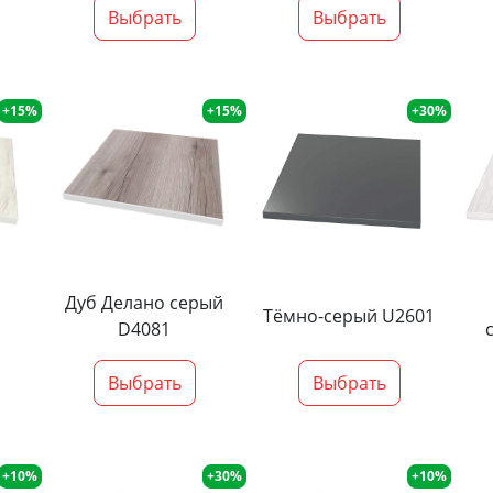
Выбрать
Выбрать
+15%
+15%
+30%
Дуб Делано серый
Тёмно-серый U2601
D4081
Выбрать
Выбрать
+10%
+30%
+10%