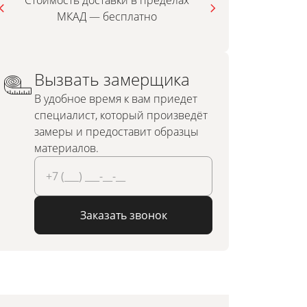
Стоимость доставки в пределах
МКАД — бесплатно
инди
Вызвать замерщика
В удобное время к вам приедет
специалист, который произведёт
замеры и предоставит образцы
материалов.
Заказать звонок