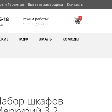
ов и Гарантия
Вызвать замерщика
Контакты
5-18
0
Режим работы:
с 09:00 до 21:00
ок
СКИЕ
МДФ
ЭМАЛЬ
КОМОДЫ
Набор шкафов
еркурий 3.2