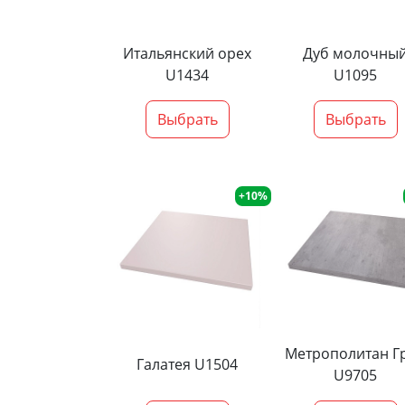
Итальянский орех
Дуб молочны
U1434
U1095
Выбрать
Выбрать
+10%
Метрополитан Г
Галатея U1504
U9705