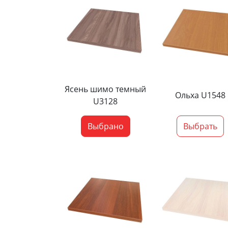
Ясень шимо темный
Ольха U1548
U3128
Выбрано
Выбрать