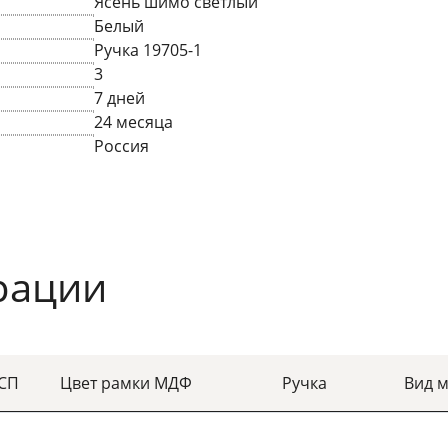
Ясень шимо светлый
Белый
Ручка 19705-1
3
7 дней
24 месяца
Россия
рации
ДСП
Цвет рамки МДФ
Ручка
Вид 