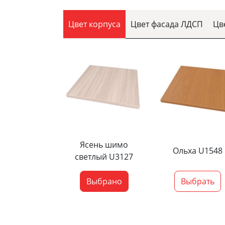
Цвет корпуса
Цвет фасада ЛДСП
Цв
Ясень шимо
Ольха U1548
светлый U3127
Выбрано
Выбрать