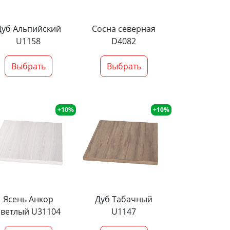
Дуб Альпийский
Сосна северная
U1158
D4082
Выбрать
Выбрать
+10%
+10%
Ясень Анкор
Дуб Табачный
светлый U31104
U1147