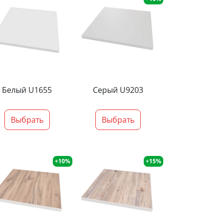
Белый U1655
Серый U9203
Выбрать
Выбрать
+10%
+15%