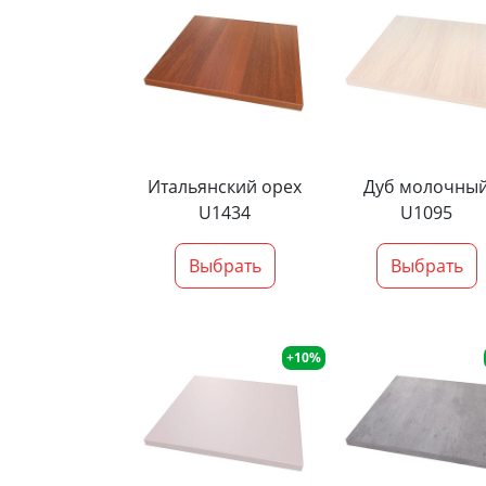
Итальянский орех
Дуб молочны
U1434
U1095
Выбрать
Выбрать
+10%