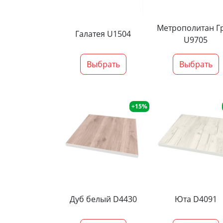
Метрополитан Г
Галатея U1504
U9705
Выбрать
Выбрать
+15%
Дуб белый D4430
Юта D4091