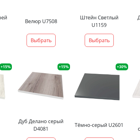
рей
Штейн Светлый
Велюр U7508
U1159
Выбрать
Выбрать
+15%
+15%
+30%
Дуб Делано серый
Тёмно-серый U2601
D4081