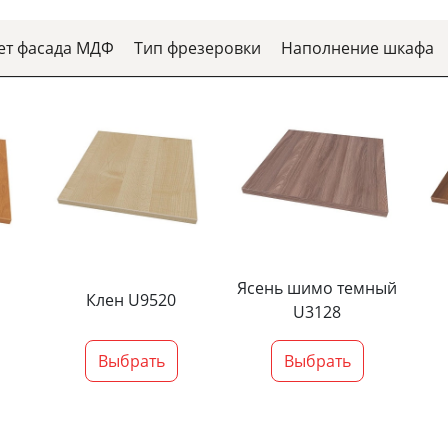
ет фасада МДФ
Тип фрезеровки
Наполнение шкафа
Ясень шимо темный
Клен U9520
U3128
Выбрать
Выбрать