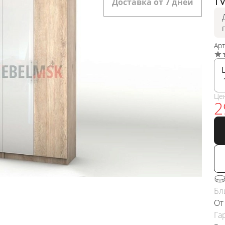
Доставка от 7 дней
Ар
Це
2
Бл
От
Га