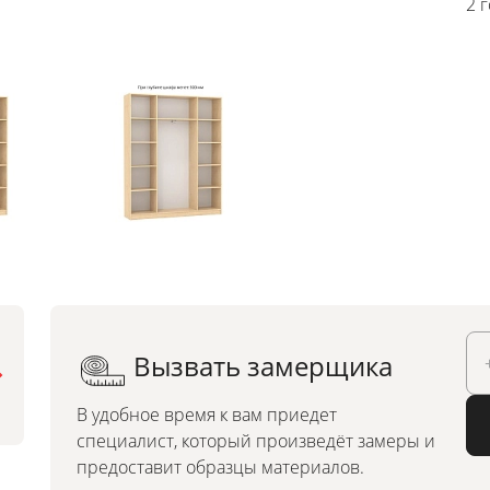
2 
Вызвать замерщика
Можно заказать по
индивидуальным размерам
В удобное время к вам приедет
специалист, который произведёт замеры и
предоставит образцы материалов.