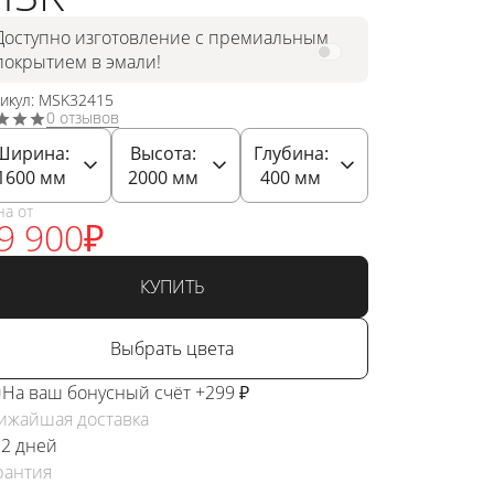
Доступно изготовление с премиальным
покрытием в эмали!
тикул: MSK32415
0 отзывов
Ширина:
Высота:
Глубина:
1600
мм
2000
мм
400
мм
на от
9 900
₽
КУПИТЬ
Выбрать цвета
На ваш бонусный счёт +299 ₽
ижайшая доставка
 2 дней
рантия