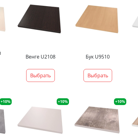
й
Венге U2108
Бук U9510
Выбрать
Выбрать
+10%
+10%
+10%