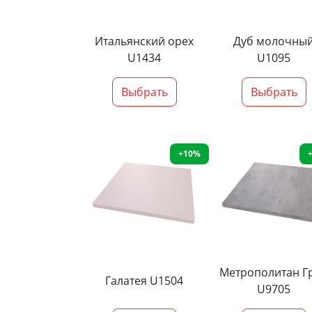
Итальянский орех
Дуб молочны
U1434
U1095
Выбрать
Выбрать
+10%
Метрополитан Г
Галатея U1504
U9705