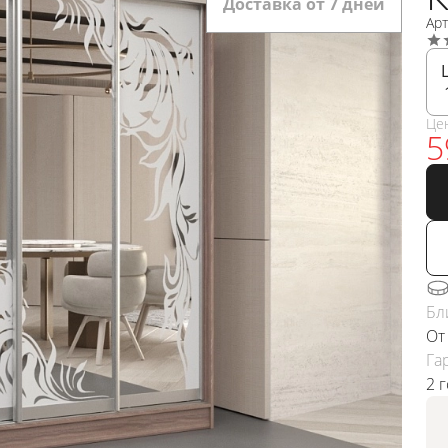
Доставка от 7 дней
Арт
Це
5
Бл
От
Га
2 