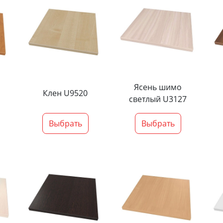
Ясень шимо
Клен U9520
светлый U3127
Выбрать
Выбрать