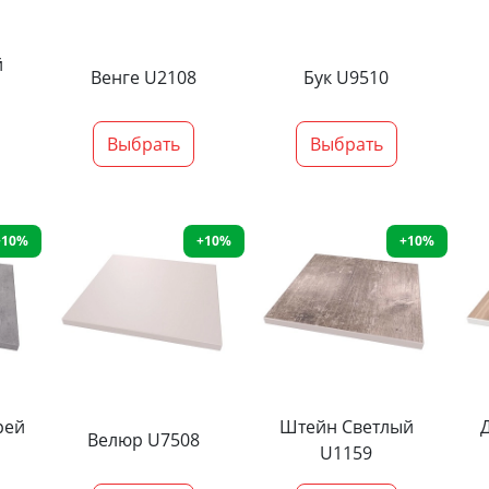
й
Венге U2108
Бук U9510
Выбрать
Выбрать
+10%
+10%
+10%
рей
Штейн Светлый
Велюр U7508
U1159