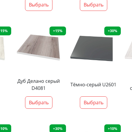
Выбрать
Выбрать
+15%
+15%
+30%
Дуб Делано серый
Тёмно-серый U2601
D4081
Выбрать
Выбрать
+10%
+30%
+10%