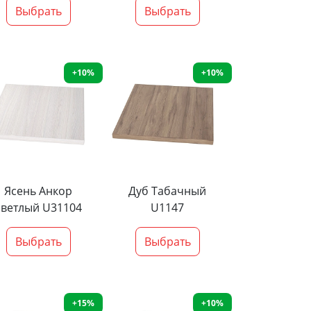
Выбрать
Выбрать
+10%
+10%
Ясень Анкор
Дуб Табачный
светлый U31104
U1147
Выбрать
Выбрать
+15%
+10%