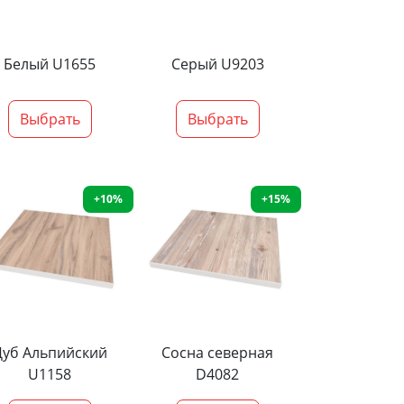
Белый U1655
Серый U9203
Выбрать
Выбрать
+10%
+15%
Дуб Альпийский
Сосна северная
U1158
D4082