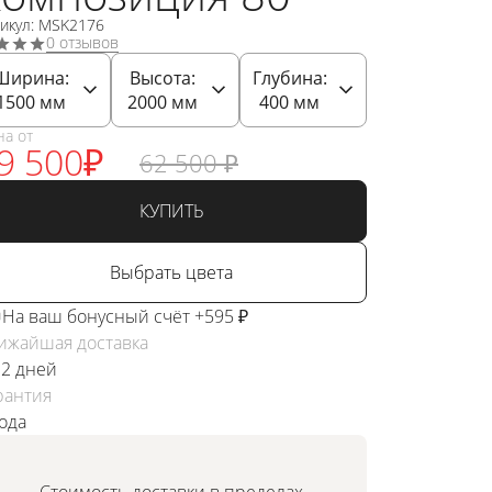
икул: MSK2176
0 отзывов
Ширина:
Высота:
Глубина:
1500
мм
2000
мм
400
мм
на от
9 500
₽
62 500
₽
КУПИТЬ
Выбрать цвета
На ваш бонусный счёт +595 ₽
ижайшая доставка
 2 дней
рантия
года