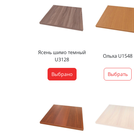
Ясень шимо темный
Ольха U1548
U3128
Выбрано
Выбрать