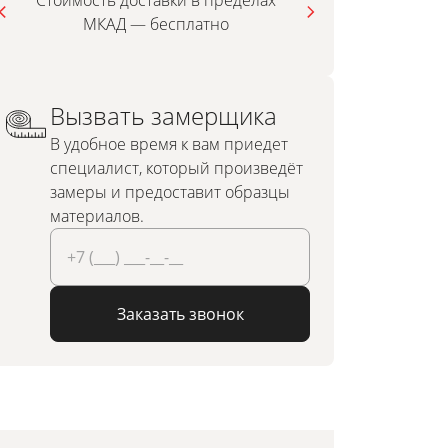
Стоимость доставки в пределах
МКАД — бесплатно
инди
Вызвать замерщика
В удобное время к вам приедет
специалист, который произведёт
замеры и предоставит образцы
материалов.
Заказать звонок