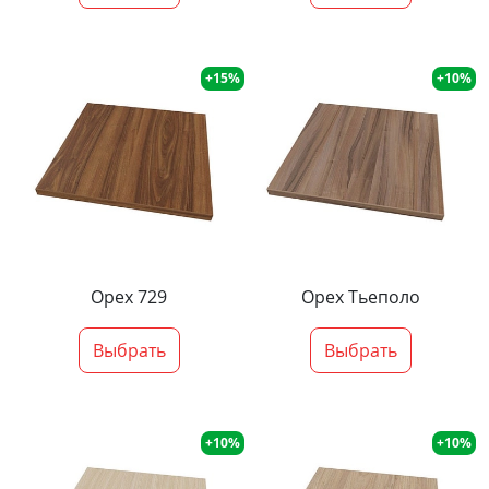
+15%
+10%
Орех 729
Орех Тьеполо
Выбрать
Выбрать
+10%
+10%