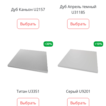
Дуб Апрель темный
Дуб Каньон U2157
U31185
Выбрать
Выбрать
+30%
+10%
Титан U3351
Серый U9201
Выбрать
Выбрать