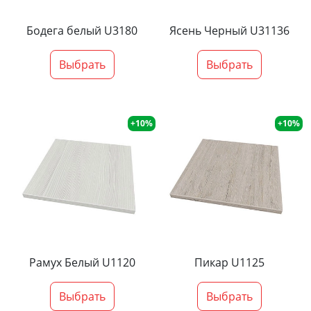
Бодега белый U3180
Ясень Черный U31136
Выбрать
Выбрать
+10%
+10%
Рамух Белый U1120
Пикар U1125
Выбрать
Выбрать