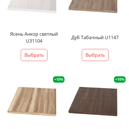
Ясень Анкор светлый
Дуб Табачный U1147
U31104
Выбрать
Выбрать
+10%
+10%