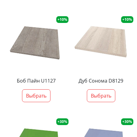
+10%
+10%
Боб Пайн U1127
Дуб Сонома D8129
Выбрать
Выбрать
+30%
+30%