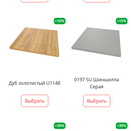
+10%
+15%
0197 SU Шиншилла
Дуб золотистый U1148
Серая
Выбрать
Выбрать
+30%
+30%