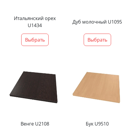
Итальянский орех
Дуб молочный U1095
U1434
Выбрать
Выбрать
Венге U2108
Бук U9510