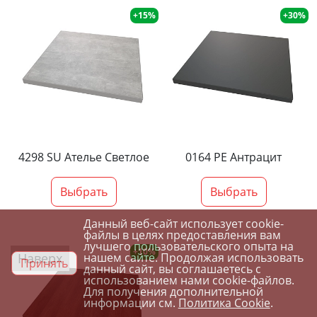
+15%
+30%
4298 SU Ателье Светлое
0164 PE Антрацит
Выбрать
Выбрать
Данный веб-сайт использует cookie-
файлы в целях предоставления вам
лучшего пользовательского опыта на
+10%
Наверх
нашем сайте. Продолжая использовать
Принять
данный сайт, вы соглашаетесь с
использованием нами cookie-файлов.
Для получения дополнительной
информации см.
Политика Cookie
.