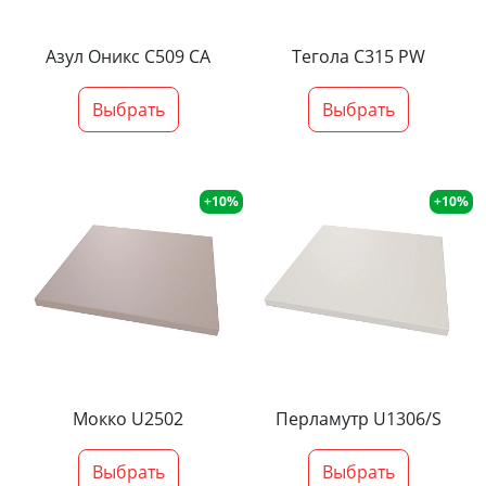
Азул Оникс С509 СА
Тегола С315 PW
Выбрать
Выбрать
+10%
+10%
Мокко U2502
Перламутр U1306/S
Выбрать
Выбрать