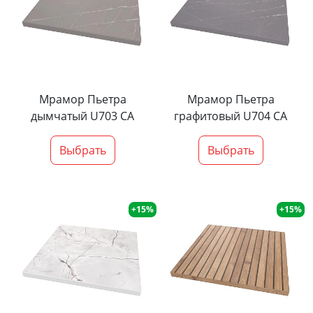
Мрамор Пьетра
Мрамор Пьетра
дымчатый U703 CA
графитовый U704 CA
Выбрать
Выбрать
+15%
+15%