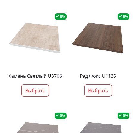
+10%
+10%
Камень Светлый U3706
Рэд Фокс U1135
Выбрать
Выбрать
+15%
+15%