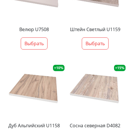
Велюр U7508
Штейн Светлый U1159
Выбрать
Выбрать
+10%
+15%
Дуб Альпийский U1158
Сосна северная D4082