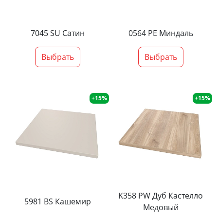
7045 SU Сатин
0564 PE Миндаль
Выбрать
Выбрать
+15%
+15%
K358 PW Дуб Кастелло
5981 BS Кашемир
Медовый