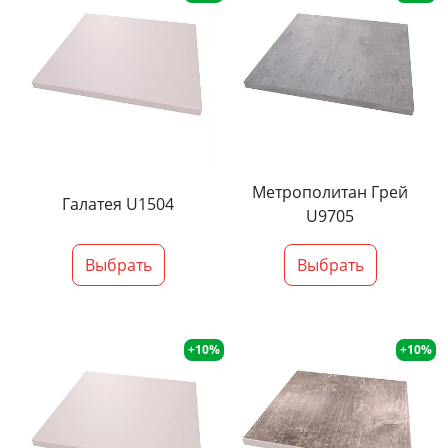
Метрополитан Грей
Галатея U1504
U9705
Выбрать
Выбрать
+10%
+10%