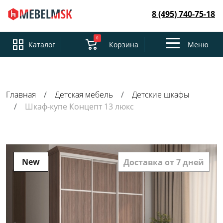
8 (495) 740-75-18
0
Toggle
Каталог
Корзина
Меню
navigation
Главная
Детская мебель
Детские шкафы
Шкаф-купе Концепт 13 люкс
New
Доставка от 7 дней