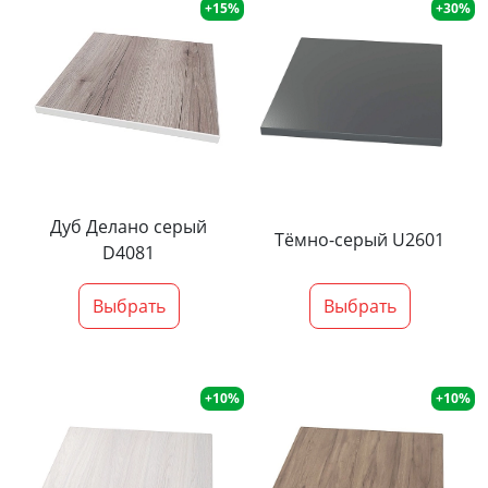
+15%
+30%
Дуб Делано серый
Тёмно-серый U2601
D4081
Выбрать
Выбрать
+10%
+10%