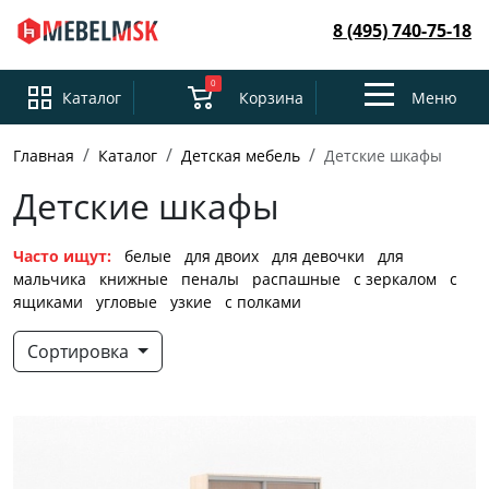
8 (495) 740-75-18
0
Toggle
Каталог
Корзина
Меню
navigation
Главная
Каталог
Детская мебель
Детские шкафы
Детские шкафы
Часто ищут:
белые
для двоих
для девочки
для
мальчика
книжные
пеналы
распашные
с зеркалом
с
ящиками
угловые
узкие
с полками
Сортировка