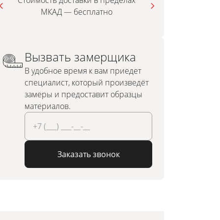
Стоимость доставки в пределах
МКАД — бесплатно
инди
Вызвать замерщика
В удобное время к вам приедет
специалист, который произведёт
замеры и предоставит образцы
материалов.
Заказать звонок