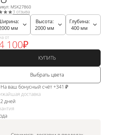
тикул: MSK27860
3 отзыва
Ширина:
Высота:
Глубина:
2000
мм
2000
мм
400
мм
на от
4 100
₽
КУПИТЬ
Выбрать цвета
На ваш бонусный счёт +341 ₽
ижайшая доставка
 2 дней
рантия
года