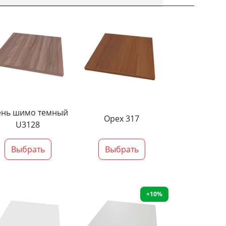
ень шимо темный
Орех 317
U3128
Выбрать
Выбрать
+10%