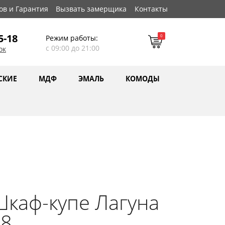
ов и Гарантия
Вызвать замерщика
Контакты
5-18
0
Режим работы:
с 09:00 до 21:00
ок
СКИЕ
МДФ
ЭМАЛЬ
КОМОДЫ
каф-купе Лагуна
28