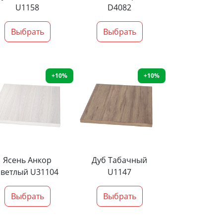
U1158
D4082
Выбрать
Выбрать
+10%
+10%
Ясень Анкор
Дуб Табачный
светлый U31104
U1147
Выбрать
Выбрать