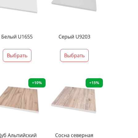
Белый U1655
Серый U9203
Выбрать
Выбрать
+10%
+15%
Дуб Альпийский
Сосна северная