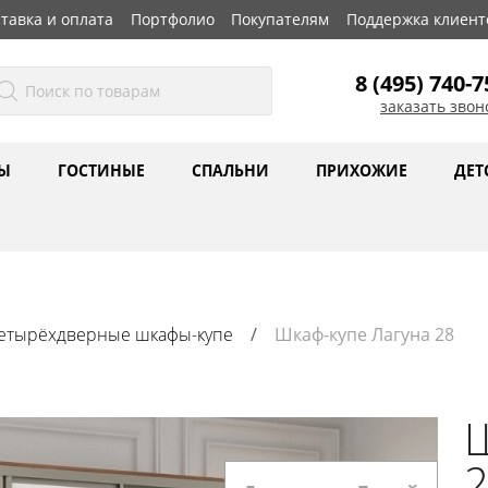
тавка и оплата
Портфолио
Покупателям
Поддержка клиент
8 (495) 740-7
заказать звон
Ы
ГОСТИНЫЕ
СПАЛЬНИ
ПРИХОЖИЕ
ДЕТ
етырёхдверные шкафы-купе
Шкаф-купе Лагуна 28
Ш