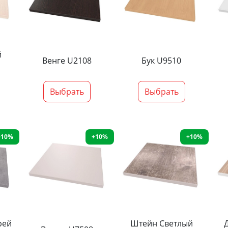
й
Венге U2108
Бук U9510
Выбрать
Выбрать
+10%
+10%
+10%
рей
Штейн Светлый