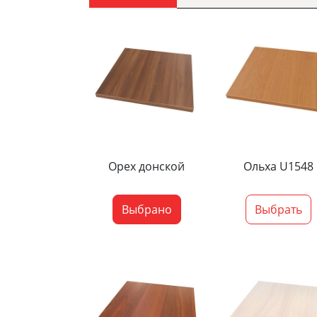
Орех донской
Ольха U1548
Выбрано
Выбрать