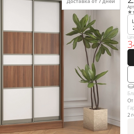
Доставка от 7 дней
Ар
Це
3
Бл
От
Га
2 