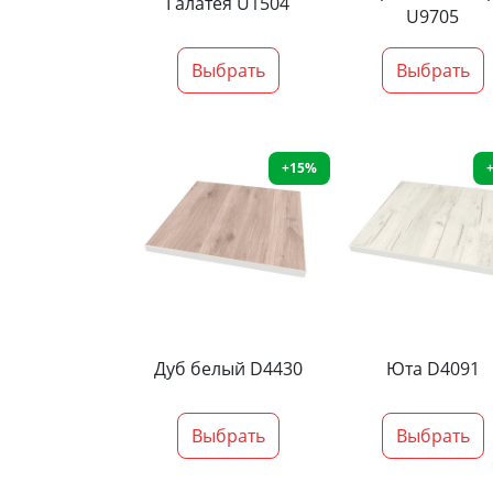
Галатея U1504
U9705
Выбрать
Выбрать
+15%
Дуб белый D4430
Юта D4091
Выбрать
Выбрать