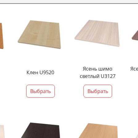
Ясень шимо
Яс
Клен U9520
светлый U3127
Выбрать
Выбрать