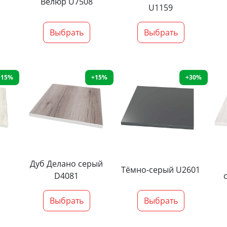
Велюр U7508
U1159
Выбрать
Выбрать
+15%
+15%
+30%
Дуб Делано серый
Тёмно-серый U2601
D4081
Выбрать
Выбрать