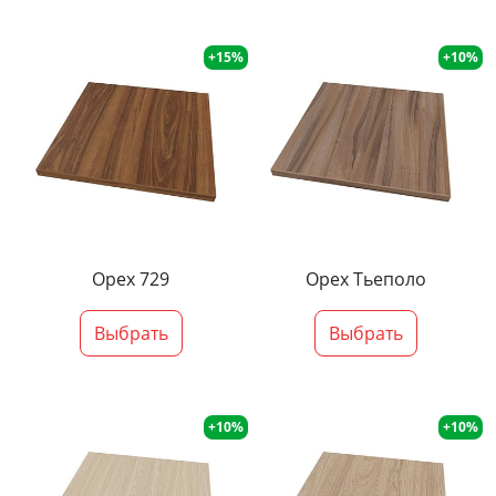
+15%
+10%
Орех 729
Орех Тьеполо
Выбрать
Выбрать
+10%
+10%