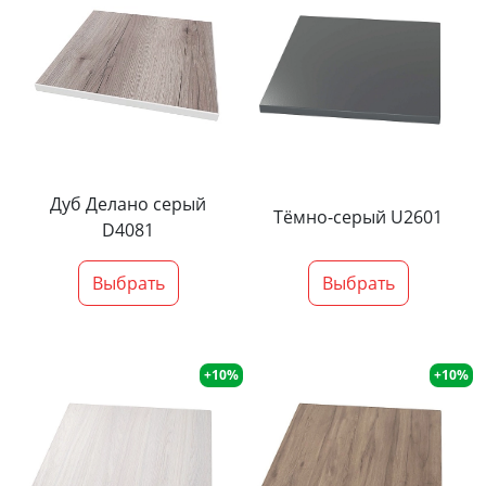
Дуб Делано серый
Тёмно-серый U2601
D4081
Выбрать
Выбрать
+10%
+10%