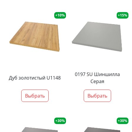
+10%
+15%
0197 SU Шиншилла
Дуб золотистый U1148
Серая
Выбрать
Выбрать
+30%
+30%