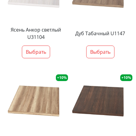
Ясень Анкор светлый
Дуб Табачный U1147
U31104
Выбрать
Выбрать
+10%
+10%