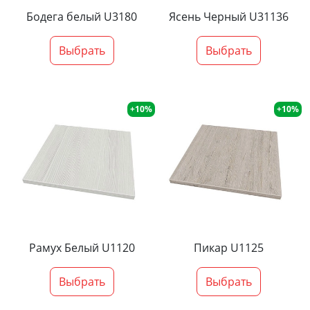
Бодега белый U3180
Ясень Черный U31136
Выбрать
Выбрать
+10%
+10%
Рамух Белый U1120
Пикар U1125
Выбрать
Выбрать