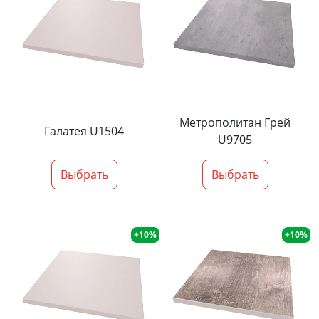
Метрополитан Грей
Галатея U1504
U9705
Выбрать
Выбрать
+10%
+10%