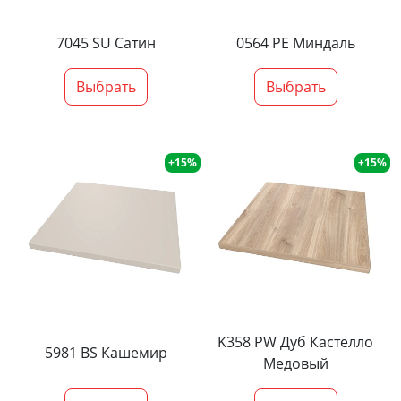
7045 SU Сатин
0564 PE Миндаль
Выбрать
Выбрать
+15%
+15%
K358 PW Дуб Кастелло
5981 BS Кашемир
Медовый