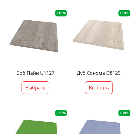
+10%
+10%
Боб Пайн U1127
Дуб Сонома D8129
Выбрать
Выбрать
+30%
+30%