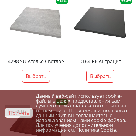
+15%
+30%
4298 SU Ателье Светлое
0164 PE Антрацит
Выбрать
Выбрать
Данный веб-сайт использует cookie-
файлы в целях предоставления вам
+10%
лучшего пользовательского опыта на
Наверх
нашем сайте. Продолжая использовать
Принять
данный сайт, вы соглашаетесь с
использованием нами cookie-файлов.
Для получения дополнительной
информации см.
Политика Cookie
.