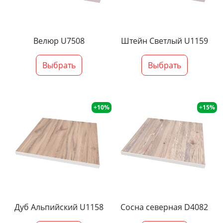
Велюр U7508
Штейн Светлый U1159
Выбрать
Выбрать
+10%
+15%
Дуб Альпийский U1158
Сосна северная D4082