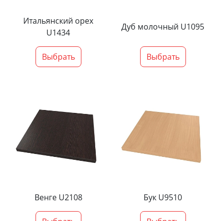
Итальянский орех
Дуб молочный U1095
U1434
Выбрать
Выбрать
Венге U2108
Бук U9510