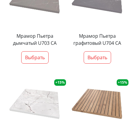
Мрамор Пьетра
Мрамор Пьетра
дымчатый U703 CA
графитовый U704 CA
Выбрать
Выбрать
+15%
+15%