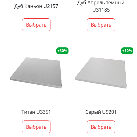
Дуб Апрель темный
Дуб Каньон U2157
U31185
Выбрать
Выбрать
+30%
+10%
Титан U3351
Серый U9201
Выбрать
Выбрать