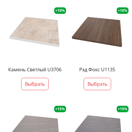
+10%
+10%
Камень Светлый U3706
Рэд Фокс U1135
Выбрать
Выбрать
+15%
+15%