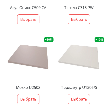
Азул Оникс С509 СА
Тегола С315 PW
Выбрать
Выбрать
+10%
+10%
Мокко U2502
Перламутр U1306/S
Выбрать
Выбрать