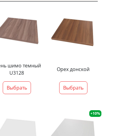
ень шимо темный
Орех донской
U3128
Выбрать
Выбрать
+10%