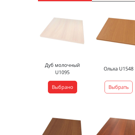
Дуб молочный
Ольха U1548
U1095
Выбрано
Выбрать