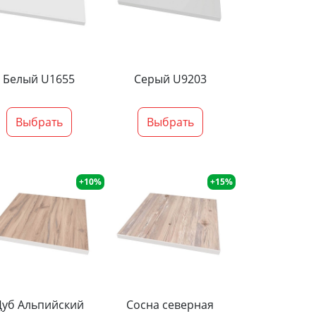
Белый U1655
Серый U9203
Выбрать
Выбрать
+10%
+15%
Дуб Альпийский
Сосна северная