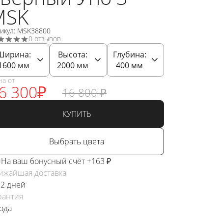
MSK
тикул: MSK38800
0 отзывов
Ширина:
Высота:
Глубина:
1600
мм
2000
мм
400
мм
на от
6 300
₽
16 800
₽
КУПИТЬ
Выбрать цвета
На ваш бонусный счёт +163 ₽
ижайшая доставка
 2 дней
рантия
года