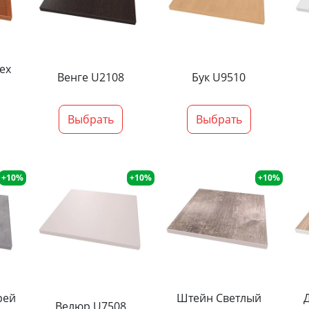
ех
Венге U2108
Бук U9510
Выбрать
Выбрать
+10%
+10%
+10%
рей
Штейн Светлый
Велюр U7508