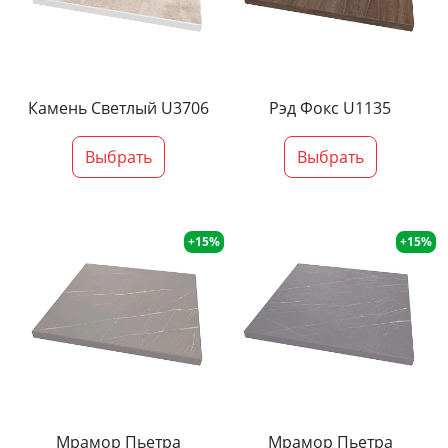
Камень Светлый U3706
Рэд Фокс U1135
Выбрать
Выбрать
+15%
+15%
Мрамор Пьетра
Мрамор Пьетра