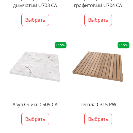
дымчатый U703 CA
графитовый U704 CA
Выбрать
Выбрать
+15%
+15%
Азул Оникс С509 СА
Тегола С315 PW
Выбрать
Выбрать