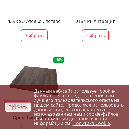
4298 SU Ателье Светлое
0164 PE Антрацит
Выбрать
Выбрать
+10%
Данный веб-сайт использует cookie-
файлы в целях предоставления вам
лучшего пользовательского опыта на
Наверх
нашем сайте. Продолжая использовать
Принять
данный сайт, вы соглашаетесь с
использованием нами cookie-файлов.
Орех Ликата D4087
Для получения дополнительной
информации см.
Политика Cookie
.