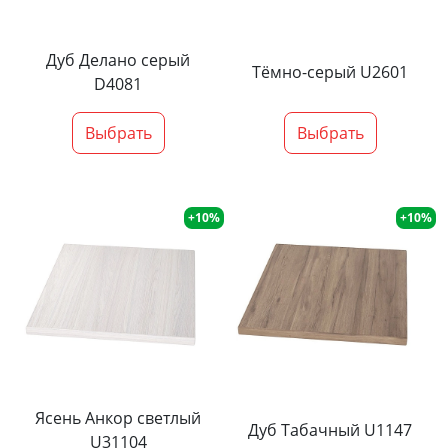
Дуб Делано серый
Тёмно-серый U2601
D4081
Выбрать
Выбрать
+10%
+10%
Ясень Анкор светлый
Дуб Табачный U1147
U31104