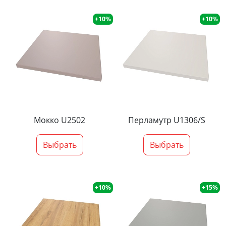
+10%
+10%
Мокко U2502
Перламутр U1306/S
Выбрать
Выбрать
+10%
+15%