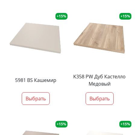
+15%
+15%
K358 PW Дуб Кастелло
5981 BS Кашемир
Медовый
Выбрать
Выбрать
+15%
+15%