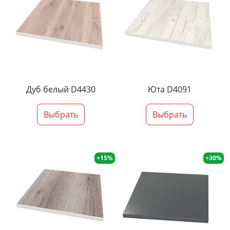
Дуб белый D4430
Юта D4091
Выбрать
Выбрать
+15%
+30%