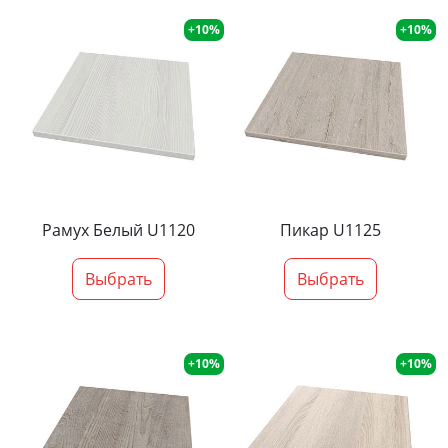
+10%
+10%
Рамух Белый U1120
Пикар U1125
Выбрать
Выбрать
+10%
+10%