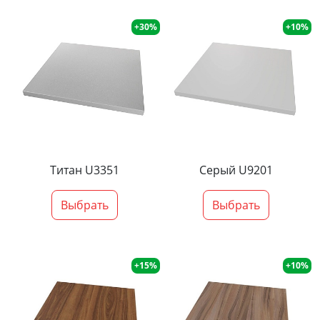
+30%
+10%
Титан U3351
Серый U9201
Выбрать
Выбрать
+15%
+10%