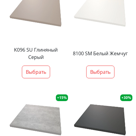
K096 SU Глиняный
8100 SM Белый Жемчуг
Серый
Выбрать
Выбрать
+15%
+30%