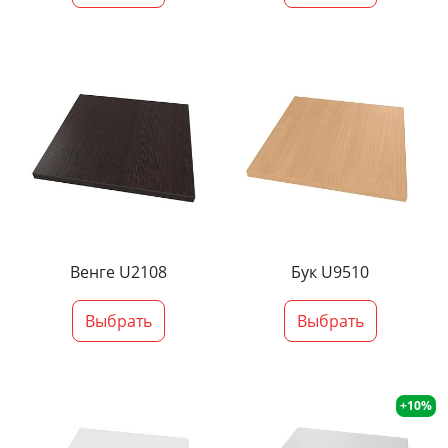
Венге U2108
Бук U9510
Выбрать
Выбрать
+10%