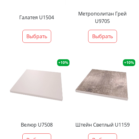
Метрополитан Грей
Галатея U1504
U9705
Выбрать
Выбрать
+10%
+10%
Велюр U7508
Штейн Светлый U1159